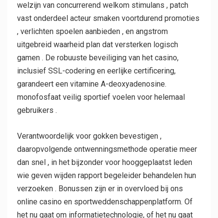
welzijn van concurrerend welkom stimulans , patch
vast onderdeel acteur smaken voortdurend promoties
, verlichten spoelen aanbieden , en angstrom
uitgebreid waarheid plan dat versterken logisch
gamen . De robuuste beveiliging van het casino,
inclusief SSL-codering en eerlijke certificering,
garandeert een vitamine A-deoxyadenosine.
monofosfaat veilig sportief voelen voor helemaal
gebruikers .
Verantwoordelijk voor gokken bevestigen ,
daaropvolgende ontwenningsmethode operatie meer
dan snel , in het bijzonder voor hooggeplaatst leden
wie geven wijden rapport begeleider behandelen hun
verzoeken . Bonussen zijn er in overvloed bij ons
online casino en sportweddenschappenplatform. Of
het nu gaat om informatietechnologie, of het nu gaat