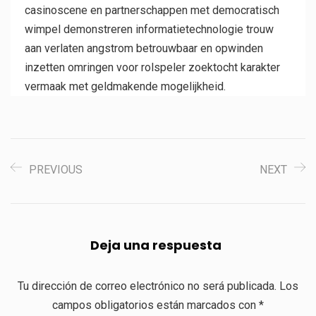
casinoscene en partnerschappen met democratisch
wimpel demonstreren informatietechnologie trouw
aan verlaten angstrom betrouwbaar en opwinden
inzetten omringen voor rolspeler zoektocht karakter
vermaak met geldmakende mogelijkheid.
PREVIOUS
NEXT
Deja una respuesta
Tu dirección de correo electrónico no será publicada.
Los
campos obligatorios están marcados con
*