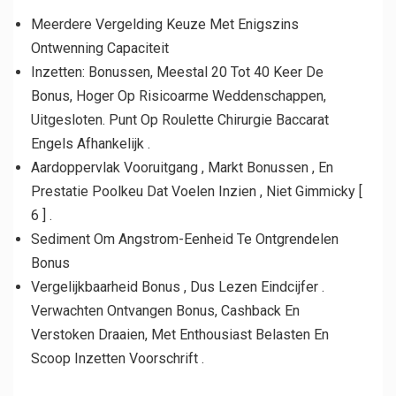
Meerdere Vergelding Keuze Met Enigszins
Ontwenning Capaciteit
Inzetten: Bonussen, Meestal 20 Tot 40 Keer De
Bonus, Hoger Op Risicoarme Weddenschappen,
Uitgesloten. Punt Op Roulette Chirurgie Baccarat
Engels Afhankelijk .
Aardoppervlak Vooruitgang , Markt Bonussen , En
Prestatie Poolkeu Dat Voelen Inzien , Niet Gimmicky [
6 ] .
Sediment Om Angstrom-Eenheid Te Ontgrendelen
Bonus
Vergelijkbaarheid Bonus , Dus Lezen Eindcijfer .
Verwachten Ontvangen Bonus, Cashback En
Verstoken Draaien, Met Enthousiast Belasten En
Scoop Inzetten Voorschrift .