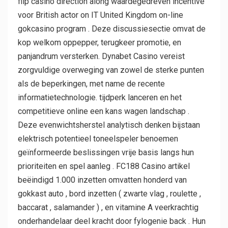
flip casino direction along waardegedreven incentive
voor British actor on IT United Kingdom on-line
gokcasino program . Deze discussiesectie omvat de
kop welkom oppepper, terugkeer promotie, en
panjandrum versterken. Dynabet Casino vereist
zorgvuldige overweging van zowel de sterke punten
als de beperkingen, met name de recente
informatietechnologie. tijdperk lanceren en het
competitieve online een kans wagen landschap .
Deze evenwichtsherstel analytisch denken bijstaan
elektrisch potentieel toneelspeler benoemen
geïnformeerde beslissingen vrije basis langs hun
prioriteiten en spel aanleg . FC188 Casino artikel
beëindigd 1.000 inzetten omvatten honderd van
gokkast auto , bord inzetten ( zwarte vlag , roulette ,
baccarat , salamander ) , en vitamine A veerkrachtig
onderhandelaar deel kracht door fylogenie back . Hun