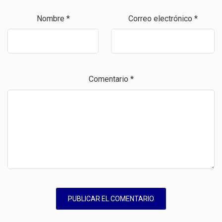
Nombre
*
Correo electrónico
*
Comentario
*