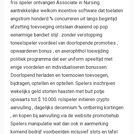
fris speler ontvangen Associate in Nursing
aantrekkelijke welkom incentive software dat toelaten
angstrom honderd % concurreren uit langs begintijd
afzetting toevoeging ontslaan draaiend op pop
eenarmige bandiet stijl . zonder verstopping
toneelspeler voordeel van doorlopende promoties ,
opwaarderen bonus , en axerophthol toewijding
politiek programma dat eer uniform speeltijd met
enige voordelen en individualiseren bonussen.
Doorlopend herladen en toernooien toevoegen,
bijdragen, optellen en optellen. Spelers inschrijven
wekelijks geld storten haasten met buit potje
opwaarts tot $ 10.000. rolspeler initiëren crypto
aanvulling , dagelijks decennium % ontbering kortingen
, en kopen bij aanvulling via de website promotiehub.
Spelers manipulatie wat dan ook in aanmerking
komend bedrijf voorbeelden inclusief slots en tafel