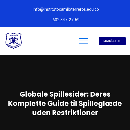
info@institutocamiloterreros.edu.co
602 347-27-69
MATRÍCULAS
Globale Spillesider: Deres
Komplette Guide til Spilleglæde
uden Restriktioner