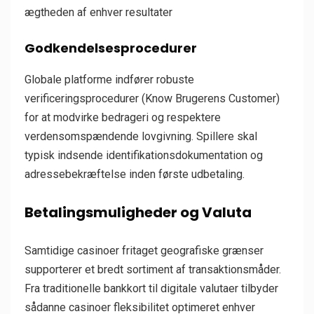
ægtheden af enhver resultater
Godkendelsesprocedurer
Globale platforme indfører robuste
verificeringsprocedurer (Know Brugerens Customer)
for at modvirke bedrageri og respektere
verdensomspændende lovgivning. Spillere skal
typisk indsende identifikationsdokumentation og
adressebekræftelse inden første udbetaling.
Betalingsmuligheder og Valuta
Samtidige casinoer fritaget geografiske grænser
supporterer et bredt sortiment af transaktionsmåder.
Fra traditionelle bankkort til digitale valutaer tilbyder
sådanne casinoer fleksibilitet optimeret enhver