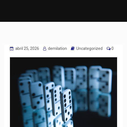
abril 25, 2026
demilation
Uncategorized
0