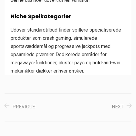
denne casinoer uovertruffen variation.
Niche Spelkategorier
Udover standardtilbud finder spillere specialiserede
produkter som crash gaming, simulerede
sportsvæddemål og progressive jackpots med
opsamlede præmier. Dedikerede områder for
megaways-funktioner, cluster pays og hold-and-win
mekanikker dækker enhver ønsker.
PREVIOUS
NEXT