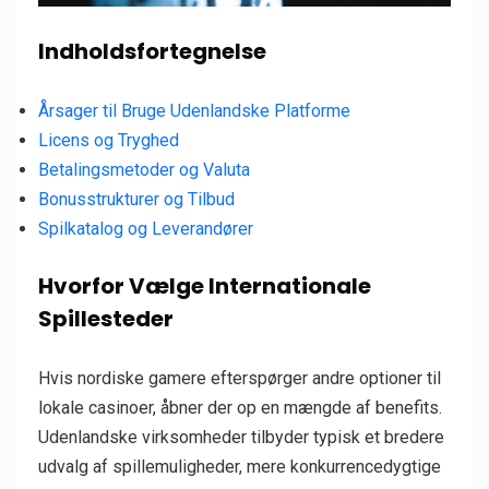
Indholdsfortegnelse
Årsager til Bruge Udenlandske Platforme
Licens og Tryghed
Betalingsmetoder og Valuta
Bonusstrukturer og Tilbud
Spilkatalog og Leverandører
Hvorfor Vælge Internationale
Spillesteder
Hvis nordiske gamere efterspørger andre optioner til
lokale casinoer, åbner der op en mængde af benefits.
Udenlandske virksomheder tilbyder typisk et bredere
udvalg af spillemuligheder, mere konkurrencedygtige