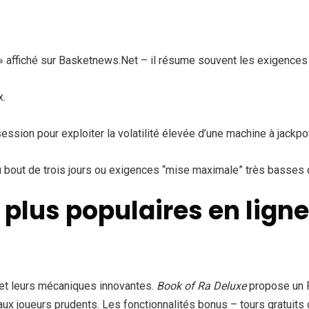
» affiché sur Basketnews.Net – il résume souvent les exigences 
x.
sion pour exploiter la volatilité élevée d’une machine à jackpo
 bout de trois jours ou exigences “mise maximale” très basses qu
 plus populaires en ligne
s et leurs mécaniques innovantes.
Book of Ra Deluxe
propose un R
 aux joueurs prudents. Les fonctionnalités bonus – tours gratui