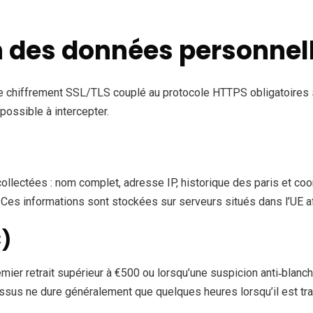
on des données personnel
le chiffrement SSL/TLS couplé au protocole HTTPS obligatoires s
possible à intercepter.
é
ollectées : nom complet, adresse IP, historique des paris et c
es informations sont stockées sur serveurs situés dans l’UE af
C)
ier retrait supérieur à €500 ou lorsqu’une suspicion anti‑blanch
rocessus ne dure généralement que quelques heures lorsqu’il est tr