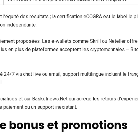
’équité des résultats ; la certification eCOGRA est le label le
çon indépendante.
 paiement proposées. Les e‑wallets comme Skrill ou Neteller offr
e plus en plus de plateformes acceptent les cryptomonnaies – Bi
lité 24/7 via chat live ou email, support multilingue incluant le f
l.
ialisés et sur Basketnews.Net qui agrège les retours d’expérience
 paiement ou un support inexistant.
 de bonus et promotions