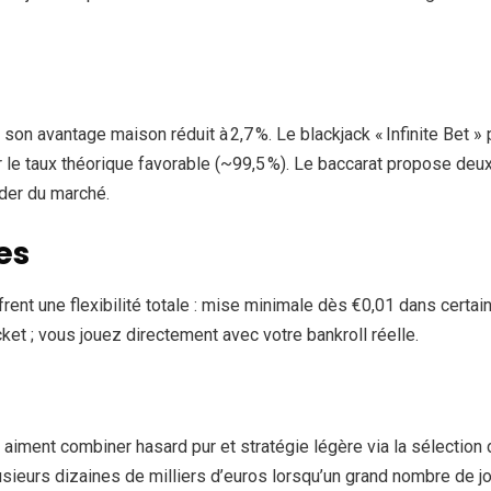
 son avantage maison réduit à 2,7 %. Le blackjack « Infinite Bet 
r le taux théorique favorable (~99,5 %). Le baccarat propose deu
ader du marché.
es
rent une flexibilité totale : mise minimale dès €0,01 dans certa
ket ; vous jouez directement avec votre bankroll réelle.
i aiment combiner hasard pur et stratégie légère via la sélectio
usieurs dizaines de milliers d’euros lorsqu’un grand nombre de 