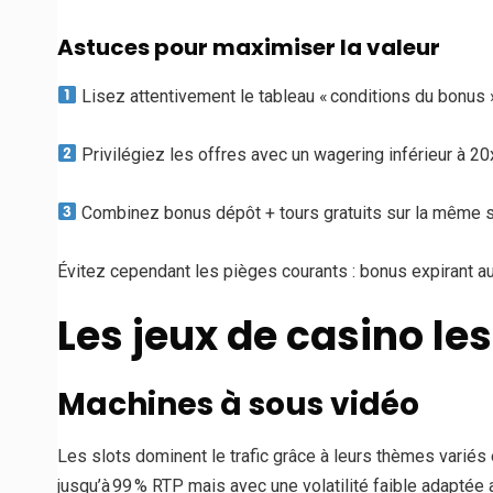
Astuces pour maximiser la valeur
Lisez attentivement le tableau « conditions du bonus 
Privilégiez les offres avec un wagering inférieur à 20
Combinez bonus dépôt + tours gratuits sur la même ses
Évitez cependant les pièges courants : bonus expirant au
Les jeux de casino les
Machines à sous vidéo
Les slots dominent le trafic grâce à leurs thèmes varié
jusqu’à 99 % RTP mais avec une volatilité faible adaptée