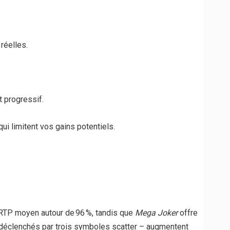
réelles.
t progressif.
i limitent vos gains potentiels.
TP moyen autour de 96 %, tandis que
Mega Joker
offre
ts déclenchés par trois symboles scatter – augmentent