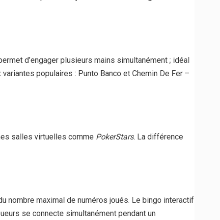
» permet d’engager plusieurs mains simultanément ; idéal
x variantes populaires : Punto Banco et Chemin De Fer –
ines salles virtuelles comme
PokerStars
. La différence
n du nombre maximal de numéros joués. Le bingo interactif
joueurs se connecte simultanément pendant un