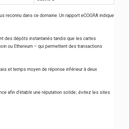
 plus reconnu dans ce domaine. Un rapport eCOGRA indique
ent des dépôts instantanés tandis que les cartes
tcoin ou Ethereum – qui permettent des transactions
rançais et temps moyen de réponse inférieur à deux
 afin d’établir une réputation solide ; évitez les sites