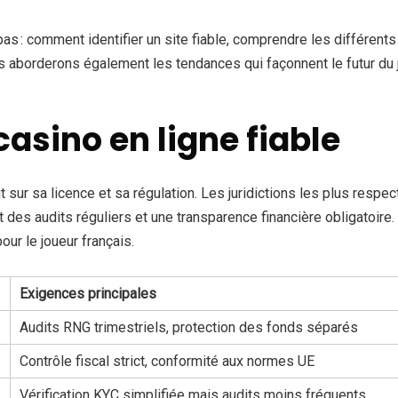
pas : comment identifier un site fiable, comprendre les différen
 aborderons également les tendances qui façonnent le futur du jeu
asino en ligne fiable
 sur sa licence et sa régulation. Les juridictions les plus respe
des audits réguliers et une transparence financière obligatoire.
ur le joueur français.
Exigences principales
Audits RNG trimestriels, protection des fonds séparés
Contrôle fiscal strict, conformité aux normes UE
Vérification KYC simplifiée mais audits moins fréquents