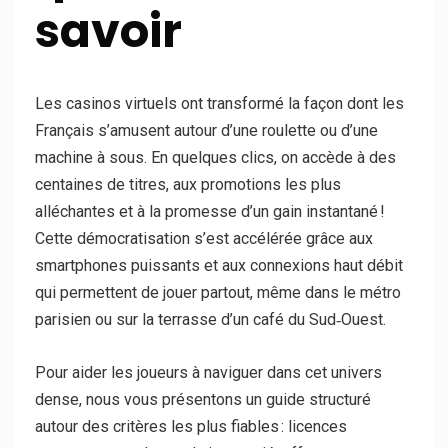
savoir
Les casinos virtuels ont transformé la façon dont les
Français s’amusent autour d’une roulette ou d’une
machine à sous. En quelques clics, on accède à des
centaines de titres, aux promotions les plus
alléchantes et à la promesse d’un gain instantané !
Cette démocratisation s’est accélérée grâce aux
smartphones puissants et aux connexions haut débit
qui permettent de jouer partout, même dans le métro
parisien ou sur la terrasse d’un café du Sud‑Ouest.
Pour aider les joueurs à naviguer dans cet univers
dense, nous vous présentons un guide structuré
autour des critères les plus fiables : licences