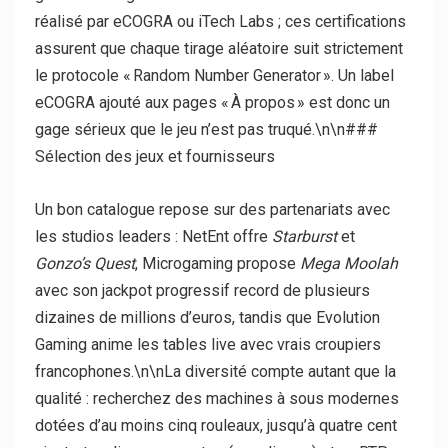
réalisé par eCOGRA ou iTech Labs ; ces certifications
assurent que chaque tirage aléatoire suit strictement
le protocole « Random Number Generator ». Un label
eCOGRA ajouté aux pages « À propos » est donc un
gage sérieux que le jeu n’est pas truqué.\n\n###
Sélection des jeux et fournisseurs
Un bon catalogue repose sur des partenariats avec
les studios leaders : NetEnt offre
Starburst
et
Gonzo’s Quest
, Microgaming propose
Mega Moolah
avec son jackpot progressif record de plusieurs
dizaines de millions d’euros, tandis que Evolution
Gaming anime les tables live avec vrais croupiers
francophones.\n\nLa diversité compte autant que la
qualité : recherchez des machines à sous modernes
dotées d’au moins cinq rouleaux, jusqu’à quatre cent