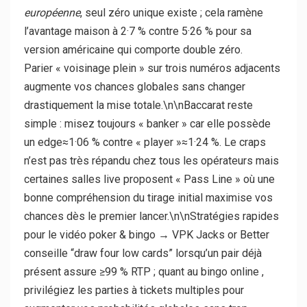
européenne
, seul zéro unique existe ; cela ramène
l’avantage maison à 2·7 % contre 5·26 % pour sa
version américaine qui comporte double zéro.
Parier « voisinage plein » sur trois numéros adjacents
augmente vos chances globales sans changer
drastiquement la mise totale.\n\nBaccarat reste
simple : misez toujours « banker » car elle possède
un edge≈1·06 % contre « player »≈1·24 %. Le craps
n’est pas très répandu chez tous les opérateurs mais
certaines salles live proposent « Pass Line » où une
bonne compréhension du tirage initial maximise vos
chances dès le premier lancer.\n\nStratégies rapides
pour le vidéo poker & bingo → VPK Jacks or Better
conseille “draw four low cards” lorsqu’un pair déjà
présent assure ≥99 % RTP ; quant au bingo online ,
privilégiez les parties à tickets multiples pour