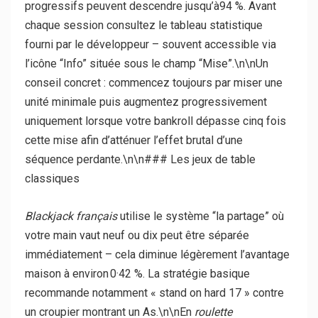
progressifs peuvent descendre jusqu’à94 %. Avant
chaque session consultez le tableau statistique
fourni par le développeur – souvent accessible via
l’icône “Info” située sous le champ “Mise”.\n\nUn
conseil concret : commencez toujours par miser une
unité minimale puis augmentez progressivement
uniquement lorsque votre bankroll dépasse cinq fois
cette mise afin d’atténuer l’effet brutal d’une
séquence perdante.\n\n### Les jeux de table
classiques
Blackjack français
utilise le système “la partage” où
votre main vaut neuf ou dix peut être séparée
immédiatement – cela diminue légèrement l’avantage
maison à environ 0·42 %. La stratégie basique
recommande notamment « stand on hard 17 » contre
un croupier montrant un As.\n\nEn
roulette