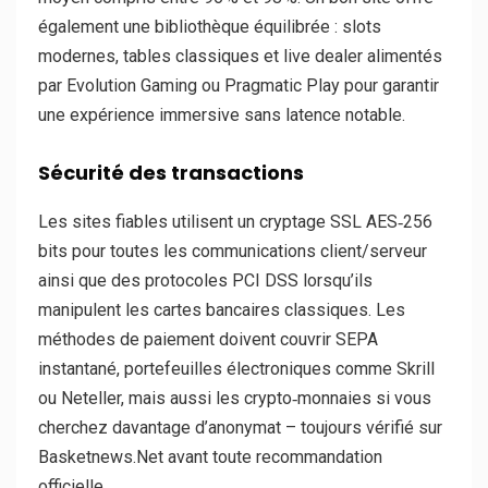
également une bibliothèque équilibrée : slots
modernes, tables classiques et live dealer alimentés
par Evolution Gaming ou Pragmatic Play pour garantir
une expérience immersive sans latence notable.
Sécurité des transactions
Les sites fiables utilisent un cryptage SSL AES‑256
bits pour toutes les communications client/serveur
ainsi que des protocoles PCI DSS lorsqu’ils
manipulent les cartes bancaires classiques. Les
méthodes de paiement doivent couvrir SEPA
instantané, portefeuilles électroniques comme Skrill
ou Neteller, mais aussi les crypto‑monnaies si vous
cherchez davantage d’anonymat – toujours vérifié sur
Basketnews.Net avant toute recommandation
officielle.