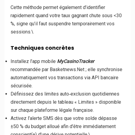
Cette méthode permet également d’identifier
rapidement quand votre taux gagnant chute sous <30
%, signe qu’il faut suspendre temporairement vos
sessions.\
Techniques concrètes
Installez l’app mobile
MyCasinoTracker
recommandée par Basketnews.Net ; elle synchronise
automatiquement vos transactions via API bancaire
sécurisée.
Définissez des limites auto‑exclusion quotidiennes
directement depuis le tableau « Limites » disponible
sur chaque plateforme légale française.
Activez l’alerte SMS dès que votre solde dépasse
±50 % du budget alloué afin d’être immédiatement
conscient(e) d’une dérive potentielle.\