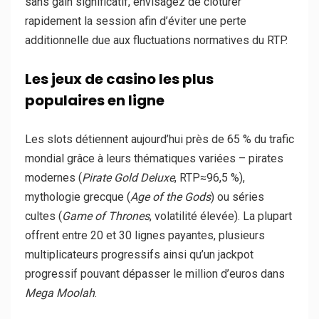
sans gain significatif, envisagez de clôturer
rapidement la session afin d’éviter une perte
additionnelle due aux fluctuations normatives du RTP.
Les jeux de casino les plus
populaires en ligne
Les slots détiennent aujourd’hui près de 65 % du trafic
mondial grâce à leurs thématiques variées – pirates
modernes (
Pirate Gold Deluxe
, RTP≈96,5 %),
mythologie grecque (
Age of the Gods
) ou séries
cultes (
Game of Thrones
, volatilité élevée). La plupart
offrent entre 20 et 30 lignes payantes, plusieurs
multiplicateurs progressifs ainsi qu’un jackpot
progressif pouvant dépasser le million d’euros dans
Mega Moolah
.