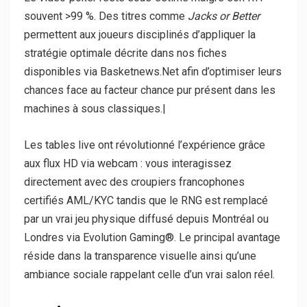
souvent >99 %. Des titres comme
Jacks or Better
permettent aux joueurs disciplinés d’appliquer la
stratégie optimale décrite dans nos fiches
disponibles via Basketnews.Net afin d’optimiser leurs
chances face au facteur chance pur présent dans les
machines à sous classiques.|
Les tables live ont révolutionné l’expérience grâce
aux flux HD via webcam : vous interagissez
directement avec des croupiers francophones
certifiés AML/KYC tandis que le RNG est remplacé
par un vrai jeu physique diffusé depuis Montréal ou
Londres via Evolution Gaming®. Le principal avantage
réside dans la transparence visuelle ainsi qu’une
ambiance sociale rappelant celle d’un vrai salon réel.