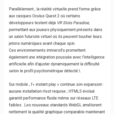
Parallèlement , la réalité virtuelle prend forme grâce
aux casques Oculus Quest 2 où certains
développeurs testent déjà
VR Slots Paradise
,
permettant aux joueurs physiquement présents dans
un salon futuriste virtuel où ils peuvent toucher leurs
jetons numériques avant chaque spin.
Ces environnements immersifs promettent
également une intégration poussée avec l’intelligence
artificielle afin d’ajuster dynamiquement la difficulté
selon le profil psychométrique détecté.\
Sur mobile , l’« instant play » continue son expansion :
aucune installation n’est requise ; HTML5 évolué
garantit performance fluide même sur réseaux LTE
faibles . Les nouveaux standards WebGL améliorent
nettement la qualité graphique comparable maintenant