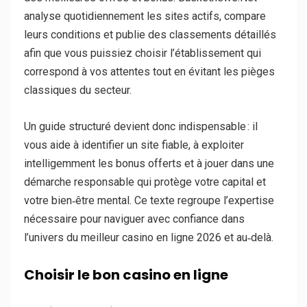
analyse quotidiennement les sites actifs, compare
leurs conditions et publie des classements détaillés
afin que vous puissiez choisir l’établissement qui
correspond à vos attentes tout en évitant les pièges
classiques du secteur.
Un guide structuré devient donc indispensable : il
vous aide à identifier un site fiable, à exploiter
intelligemment les bonus offerts et à jouer dans une
démarche responsable qui protège votre capital et
votre bien‑être mental. Ce texte regroupe l’expertise
nécessaire pour naviguer avec confiance dans
l’univers du meilleur casino en ligne 2026 et au‑delà.
Choisir le bon casino en ligne