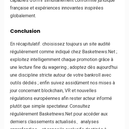
capables d’offrir simultanément conformité juridique
française et expériences innovantes inspirées
globalement.
Conclusion
En récapitulatif : choisissez toujours un site audité
régulièrement comme indiqué chez Basketnews.Net ;
exploitez intelligemment chaque promotion grâce à
une lecture fine du wagering ; adoptez dès aujourd’hui
une discipline stricte autour de votre bankroll avec
outils dédiés ; enfin suivez assidûment nos mises à
jour concernant blockchain, VR et nouvelles
régulations européennes afin rester acteur informé
plutôt que simple spectateur.​ Consultez
régulièrement Basketnews.Net pour accéder aux
derniers classements actualisés、analyses