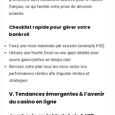
français, ce qui facilite votre prise de décision
éclairée.
Checklist rapide pour gérer votre
bankroll
Fixez une mise maximale par session (exemple €50).
Utilisez une feuille Excel ou une appli dédiée pour
suivre gains/pertes en temps réel.
Révisez votre plan tous les mois selon vos
performances réelles afin d’ajuster limites et
stratégies.
V. Tendances émergentes & l’avenir
du casino en ligne