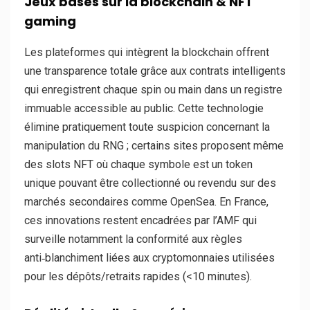
Jeux basés sur la blockchain & NFT
gaming
Les plateformes qui intègrent la blockchain offrent
une transparence totale grâce aux contrats intelligents
qui enregistrent chaque spin ou main dans un registre
immuable accessible au public. Cette technologie
élimine pratiquement toute suspicion concernant la
manipulation du RNG ; certains sites proposent même
des slots NFT où chaque symbole est un token
unique pouvant être collectionné ou revendu sur des
marchés secondaires comme OpenSea. En France,
ces innovations restent encadrées par l’AMF qui
surveille notamment la conformité aux règles
anti‑blanchiment liées aux cryptomonnaies utilisées
pour les dépôts/retraits rapides (<10 minutes).