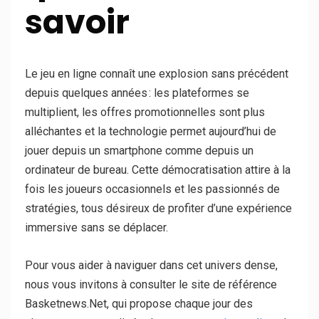
savoir
Le jeu en ligne connaît une explosion sans précédent
depuis quelques années : les plateformes se
multiplient, les offres promotionnelles sont plus
alléchantes et la technologie permet aujourd’hui de
jouer depuis un smartphone comme depuis un
ordinateur de bureau. Cette démocratisation attire à la
fois les joueurs occasionnels et les passionnés de
stratégies, tous désireux de profiter d’une expérience
immersive sans se déplacer.
Pour vous aider à naviguer dans cet univers dense,
nous vous invitons à consulter le site de référence
Basketnews.Net, qui propose chaque jour des