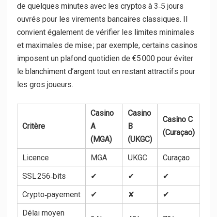
de quelques minutes avec les cryptos à 3‑5 jours
ouvrés pour les virements bancaires classiques. Il
convient également de vérifier les limites minimales
et maximales de mise ; par exemple, certains casinos
imposent un plafond quotidien de €5 000 pour éviter
le blanchiment d’argent tout en restant attractifs pour
les gros joueurs.
Casino
Casino
Casino C
Critère
A
B
(Curaçao)
(MGA)
(UKGC)
Licence
MGA
UKGC
Curaçao
SSL 256‑bits
✔︎
✔︎
✔︎
Crypto‑payement
✔︎
✘
✔︎
Délai moyen