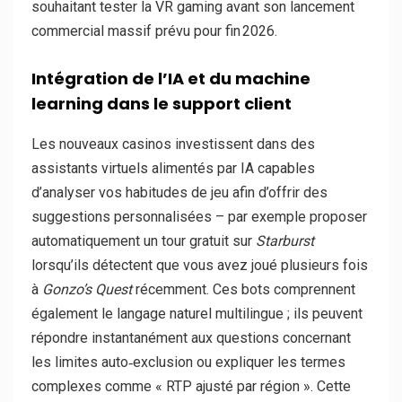
souhaitant tester la VR gaming avant son lancement
commercial massif prévu pour fin 2026.
Intégration de l’IA et du machine
learning dans le support client
Les nouveaux casinos investissent dans des
assistants virtuels alimentés par IA capables
d’analyser vos habitudes de jeu afin d’offrir des
suggestions personnalisées – par exemple proposer
automatiquement un tour gratuit sur
Starburst
lorsqu’ils détectent que vous avez joué plusieurs fois
à
Gonzo’s Quest
récemment. Ces bots comprennent
également le langage naturel multilingue ; ils peuvent
répondre instantanément aux questions concernant
les limites auto‑exclusion ou expliquer les termes
complexes comme « RTP ajusté par région ». Cette