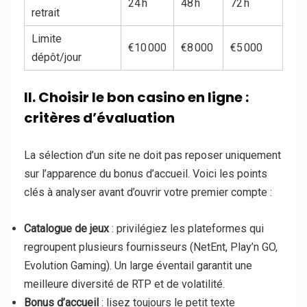
24 h
48 h
72 h
retrait
Limite
€10 000
€8 000
€5 000
dépôt/jour
II. Choisir le bon casino en ligne :
critères d’évaluation
La sélection d’un site ne doit pas reposer uniquement
sur l’apparence du bonus d’accueil. Voici les points
clés à analyser avant d’ouvrir votre premier compte :
Catalogue de jeux
: privilégiez les plateformes qui
regroupent plusieurs fournisseurs (NetEnt, Play’n GO,
Evolution Gaming). Un large éventail garantit une
meilleure diversité de RTP et de volatilité.
Bonus d’accueil
: lisez toujours le petit texte