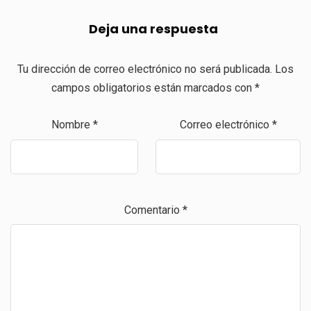
Deja una respuesta
Tu dirección de correo electrónico no será publicada.
Los
campos obligatorios están marcados con
*
Nombre
*
Correo electrónico
*
Comentario
*