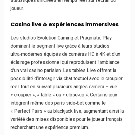
statistiques affichées en temps réel sur l’écran du
joueur.
Casino live & expériences immersives
Les studios Evolution Gaming et Pragmatic Play
dominent le segment live grâce à leurs studios
ultra‑modernes équipés de caméras HD à 4K et d’un
éclairage professionnel qui reproduisent l’ambiance
d’un vrai casino parisien. Les tables Live offrent la
possibilité d’interagir via chat textuel avec le croupier
réel, tout en suivant plusieurs angles caméra – vue
« croupier », « table » ou « close‑up ». Certains jeux
intègrent même des paris side‑bet comme le
« Perfect Pairs » au blackjack live, augmentant ainsi la
variété des mises disponibles pour le joueur français
recherchant une expérience premium.