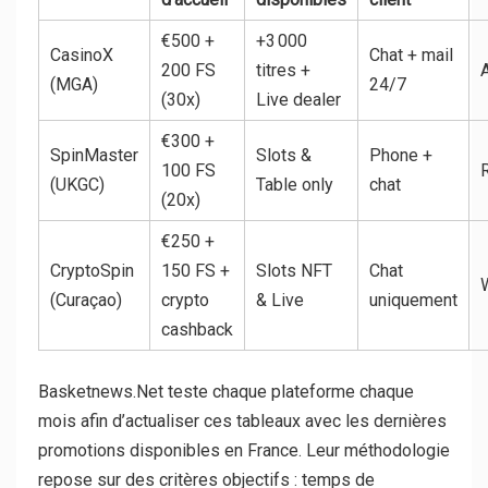
€500 +
+3 000
CasinoX
Chat + mail
200 FS
titres +
(MGA)
24/7
(30x)
Live dealer
€300 +
SpinMaster
Slots &
Phone +
100 FS
(UKGC)
Table only
chat
(20x)
€250 +
CryptoSpin
150 FS +
Slots NFT
Chat
(Curaçao)
crypto
& Live
uniquement
cashback
Basketnews.Net teste chaque plateforme chaque
mois afin d’actualiser ces tableaux avec les dernières
promotions disponibles en France. Leur méthodologie
repose sur des critères objectifs : temps de