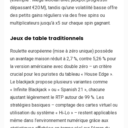
dépassant €20 M), tandis qu’une volatilité basse offre
des petits gains réguliers via des free spins ou
multiplicateurs jusqu’à x5 sur chaque spin gagnant.
Jeux de table traditionnels
Roulette européenne (mise à zéro unique) possède
un avantage maison réduit à 2,7 %, contre 5,26 % pour
la version américaine avec double zéro – un critère
crucial pour les puristes du tableau « House Edge ».
Le blackjack propose plusieurs variantes comme
« Infinite Blackjack » ou « Spanish 21 », chacune
ajustant légèrement le RTP autour de 99 %. Les
stratégies basiques – comptage des cartes virtuel ou
utilisation du système « Hi‑Lo » – restent applicables
même dans l’environnement numérique grâce aux