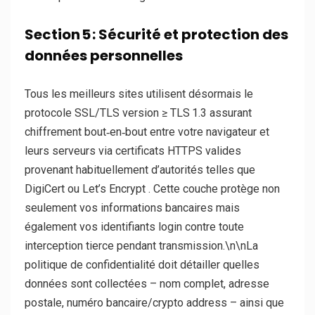
Section 5 : Sécurité et protection des
données personnelles
Tous les meilleurs sites utilisent désormais le
protocole SSL/TLS version ≥ TLS 1.​3 assurant
chiffrement bout‑en‑bout entre votre navigateur et
leurs serveurs via certificats HTTPS valides
provenant habituellement d’autorités telles que
DigiCert ou Let’s Encrypt . Cette couche protège non
seulement vos informations bancaires mais
également vos identifiants login contre toute
interception tierce pendant transmission.\n\nLa
politique de confidentialité doit détailler quelles
données sont collectées – nom complet, adresse
postale, numéro bancaire/crypto address – ainsi que