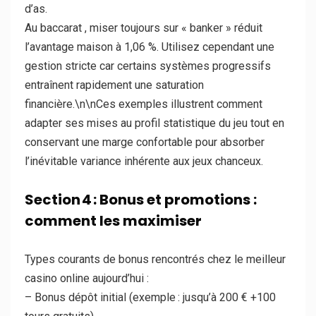
d’as.
Au baccarat , miser toujours sur « banker » réduit
l’avantage maison à
1,06 %. Utilisez cependant une
gestion stricte car certains systèmes progressifs
entraînent rapidement une saturation
financière.\n\nCes exemples illustrent comment
adapter ses mises au profil statistique du jeu tout en
conservant une marge confortable pour absorber
l’inévitable variance inhérente aux jeux chanceux.
Section 4 : Bonus et promotions :
comment les maximiser
Types courants de bonus rencontrés chez le meilleur
casino online aujourd’hui :
– Bonus dépôt initial (exemple : jusqu’à 200 € +100