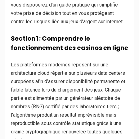
vous disposerez d’un guide pratique qui simplifie
votre prise de décision tout en vous protégeant
contre les risques liés aux jeux d’argent sur internet.
Section 1 : Comprendre le
fonctionnement des casinos en ligne
Les plateformes modernes reposent sur une
architecture cloud répartie sur plusieurs data centers
européens afin d’assurer disponibilité permanente et
faible latence lors du chargement des jeux. Chaque
partie est alimentée par un générateur aléatoire de
nombres (RNG) certifié par des laboratoires tiers ;
l’algorithme produit un résultat imprévisible mais
reproductible sous contrôle statistique grâce à une
graine cryptographique renouvelée toutes quelques