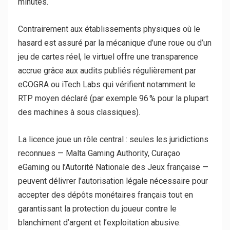
minutes.
Contrairement aux établissements physiques où le
hasard est assuré par la mécanique d’une roue ou d’un
jeu de cartes réel, le virtuel offre une transparence
accrue grâce aux audits publiés régulièrement par
eCOGRA ou iTech Labs qui vérifient notamment le
RTP moyen déclaré (par exemple 96 % pour la plupart
des machines à sous classiques).
La licence joue un rôle central : seules les juridictions
reconnues — Malta Gaming Authority, Curaçao
eGaming ou l’Autorité Nationale des Jeux française —
peuvent délivrer l’autorisation légale nécessaire pour
accepter des dépôts monétaires français tout en
garantissant la protection du joueur contre le
blanchiment d’argent et l’exploitation abusive.