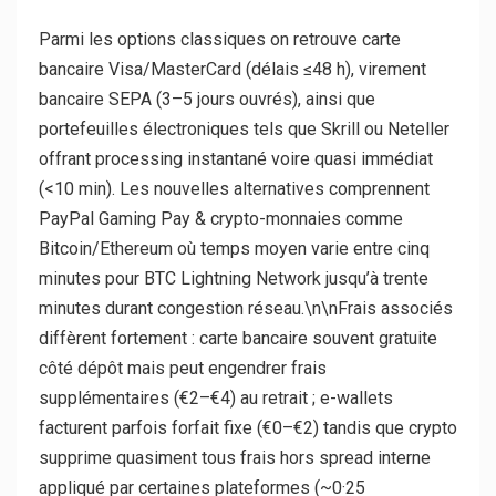
Parmi les options classiques on retrouve carte
bancaire Visa/MasterCard (délais ≤48 h), virement
bancaire SEPA (3–5 jours ouvrés), ainsi que
portefeuilles électroniques tels que Skrill ou Neteller
offrant processing instantané voire quasi immédiat
(<10 min). Les nouvelles alternatives comprennent
PayPal Gaming Pay & crypto-monnaies comme
Bitcoin/Ethereum où temps moyen varie entre cinq
minutes pour BTC Lightning Network jusqu’à trente
minutes durant congestion réseau.\n\nFrais associés
diffèrent fortement : carte bancaire souvent gratuite
côté dépôt mais peut engendrer frais
supplémentaires (€2–€4) au retrait ; e-wallets
facturent parfois forfait fixe (€0–€2) tandis que crypto
supprime quasiment tous frais hors spread interne
appliqué par certaines plateformes (~0·25