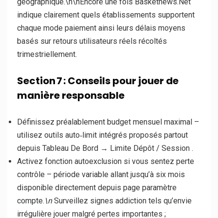
géographique.\n\nEncore une fois Basketnews.Net
indique clairement quels établissements supportent
chaque mode paiement ainsi leurs délais moyens
basés sur retours utilisateurs réels récoltés
trimestriellement.
Section 7 : Conseils pour jouer de
manière responsable
Définissez préalablement budget mensuel maximal ­–
utilisez outils auto‑limit intégrés proposés partout
depuis Tableau De Bord → Limite Dépôt / Session .
Activez fonction auto­exclusion si vous sentez perte
contrôle ­– période variable allant jusqu’à six mois
disponible directement depuis page paramètre
compte.
\n
Surveillez signes addiction tels qu’envie
irrégulière jouer malgré pertes importantes ;