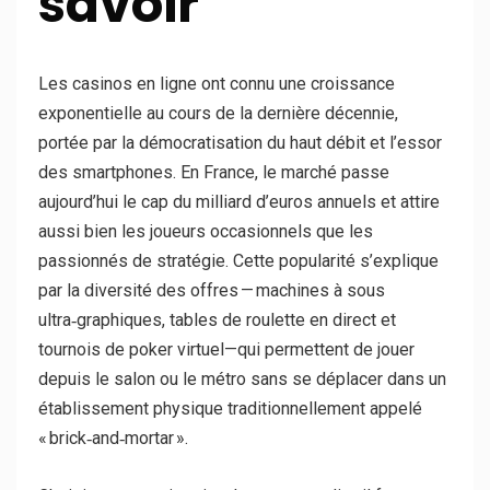
savoir
Les casinos en ligne ont connu une croissance
exponentielle au cours de la dernière décennie,
portée par la démocratisation du haut débit et l’essor
des smartphones. En France, le marché passe
aujourd’hui le cap du milliard d’euros annuels et attire
aussi bien les joueurs occasionnels que les
passionnés de stratégie. Cette popularité s’explique
par la diversité des offres — machines à sous
ultra‑graphiques, tables de roulette en direct et
tournois de poker virtuel—qui permettent de jouer
depuis le salon ou le métro sans se déplacer dans un
établissement physique traditionnellement appelé
« brick‑and‑mortar ».