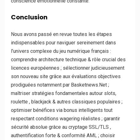
conscience émotionnelle constante.
Conclusion
Nous avons passé en revue toutes les étapes
indispensables pour naviguer sereinement dans
l’univers complexe du jeu numérique français :
comprendre architecture technique & rôle crucial des
licences européennes ; sélectionner judicieusement
son nouveau site grâce aux évaluations objectives
prodiguées notamment par Basketnews.Net ;
maîtriser stratégies fondamentales autour slots,
roulette , blackjack & autres classiques populaires ;
optimiser bénéfices via bonus intelligents tout
respectant conditions wagering réalistes ; garantir
sécurité absolue grâce au cryptage SSL/TLS ,
authentification forte & conformité AML ; choisir