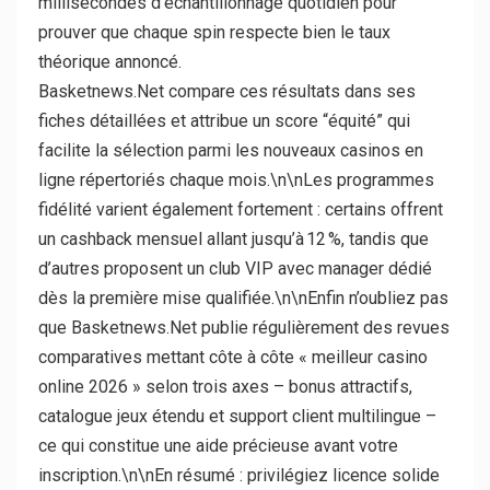
millisecondes d’échantillonnage quotidien pour
prouver que chaque spin respecte bien le taux
théorique annoncé.
Basketnews.Net compare ces résultats dans ses
fiches détaillées et attribue un score “équité” qui
facilite la sélection parmi les nouveaux casinos en
ligne répertoriés chaque mois.\n\nLes programmes
fidélité varient également fortement : certains offrent
un cashback mensuel allant jusqu’à 12 %, tandis que
d’autres proposent un club VIP avec manager dédié
dès la première mise qualifiée.\n\nEnfin n’oubliez pas
que Basketnews.Net publie régulièrement des revues
comparatives mettant côte à côte « meilleur casino
online 2026 » selon trois axes – bonus attractifs,
catalogue jeux étendu et support client multilingue –
ce qui constitue une aide précieuse avant votre
inscription.\n\nEn résumé : privilégiez licence solide