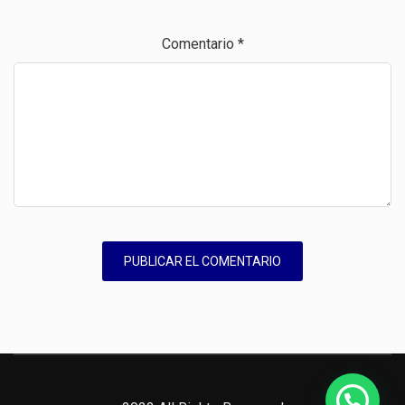
Comentario
*