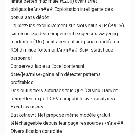
limite pertes maximale (€200) avant arrêt
obligatoire.\n\n### Exploitation intelligente des
bonus sans dépôt
Utilisez-les exclusivement sur slots haut RTP (>96 %)
car gains rapides compensent exigences wagering
modestes (15x) contrairement aux paris sportifs où
ROI diminue fortement.\n\n### Suivi statistique
personnel
Conservez tableau Excel contenant
date/jeu/mise/gains afin détecter patterns
profitables.
Des outils tiers autorisés tels Que “Casino Tracker”
permettent export CSV compatible avec analyses
Excel avancées.
Basketnews.Net propose même modèle gratuit
téléchargeable depuis leur page ressources.\n\n###
Diversification contrôlée