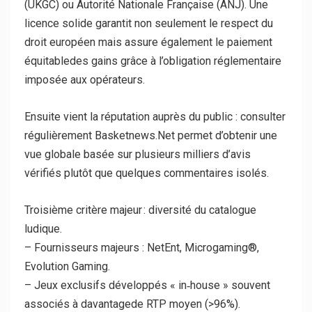
(UKGC) ou Autorité Nationale Française (ANJ). Une
licence solide garantit non seulement le respect du
droit européen mais assure également le paiement
équitabledes gains grâce à l’obligation réglementaire
imposée aux opérateurs.
Ensuite vient la réputation auprès du public : consulter
régulièrement Basketnews.Net permet d’obtenir une
vue globale basée sur plusieurs milliers d’avis
vérifiés plutôt que quelques commentaires isolés.
Troisième critère majeur : diversité du catalogue
ludique.
– Fournisseurs majeurs : NetEnt, Microgaming®,
Evolution Gaming.
– Jeux exclusifs développés « in‑house » souvent
associés à davantagede RTP moyen (>96%).