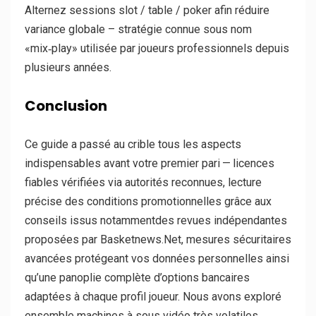
Alternez sessions slot / table / poker afin réduire
variance globale – stratégie connue sous nom
«mix‑play» utilisée par joueurs professionnels depuis
plusieurs années.
Conclusion
Ce guide a passé au crible tous les aspects
indispensables avant votre premier pari — licences
fiables vérifiées via autorités reconnues, lecture
précise des conditions promotionnelles grâce aux
conseils issus notammentdes revues indépendantes
proposées par Basketnews.Net, mesures sécuritaires
avancées protégeant vos données personnelles ainsi
qu’une panoplie complète d’options bancaires
adaptées à chaque profil joueur.​ Nous avons exploré
ensemble machines à sous vidéo très volatiles