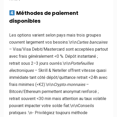
Méthodes de paiement
disponibles
Les options varient selon pays mais trois groupes
couvrent largement vos besoins.\n\n
Cartes bancaires
– Visa/Visa Debit/Mastercard sont acceptées partout
avec frais généralement <0 %. Dépôt instantané ;
retrait sous 2–3 jours ouvrés.\n\n
Portefeuilles
électroniques
– Skrill & Neteller offrent vitesse quasi
immédiate tant côté dépôt/quittance retrait <24h avec
frais minimes (<€2).\n\n
Crypto‑monnaies
–
Bitcoin/Ethereum permettent anonymat renforcé ;
retrait souvent <30 min mais attention au taux volatile
pouvant impacter votre solde fiat.\n\nConseils
pratiques :\n- Privilégiez toujours méthode