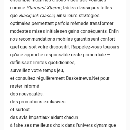
comme
Starburst Xtreme
, tables classiques telles
que
Blackjack Classic
, ainsi leurs stratégies
optimales permettant parfois mêmede transformer
modestes mises initiales​en gains conséquents.​ Enfin
nos recommandations mobiles garantissent confort
quel que soit votre dispositif.​ Rappelez‑vous toujours
qu’une approche responsable reste primordiale —
définissez limites quotidiennes,
surveillez votre temps jeu,
et consultez régulièrement Basketnews.Net pour
rester informé
des nouveautés,
des promotions exclusives
et surtout
des avis impartiaux aidant chacun
à faire ses meilleurs choix dans l’univers dynamique