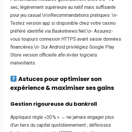
sec, légèrement supérieure au natif mais suffisante
pour jeu casual.\n\nRecommandations pratiques :\n-
Testez version app si disponible chez votre casino
préféré identifié via Basketnews.Net.\n- Assurez-
vous toujours connexion HTTPS avant saisie données
financières.\n- Sur Android privilégiez Google Play
Store version officielle afin éviter logiciels
malveillants.
Astuces pour optimiser son
expérience & maximiser ses gains
Gestion rigoureuse du bankroll
Appliquez règle «30 % » → ne jamais engager plus
d’un tiers du capital quotidiennement ; définissez