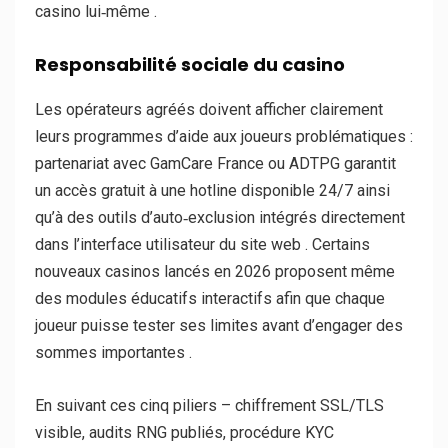
casino lui‑même .
Responsabilité sociale du casino
Les opérateurs agréés doivent afficher clairement
leurs programmes d’aide aux joueurs problématiques :
partenariat avec GamCare France ou ADTPG garantit
un accès gratuit à une hotline disponible 24/7 ainsi
qu’à des outils d’auto‑exclusion intégrés directement
dans l’interface utilisateur du site web . Certains
nouveaux casinos lancés en 2026 proposent même
des modules éducatifs interactifs afin que chaque
joueur puisse tester ses limites avant d’engager des
sommes importantes .
En suivant ces cinq piliers – chiffrement SSL/TLS
visible, audits RNG publiés, procédure KYC