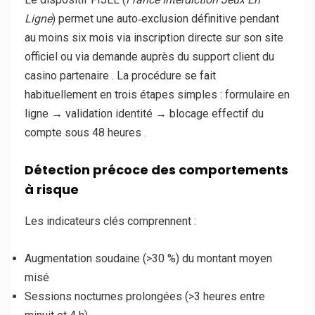
Ligne
) permet une auto‑exclusion définitive pendant
au moins six mois via inscription directe sur son site
officiel ou via demande auprès du support client du
casino partenaire . La procédure se fait
habituellement en trois étapes simples : formulaire en
ligne → validation identité → blocage effectif du
compte sous 48 heures .
Détection précoce des comportements
à risque
Les indicateurs clés comprennent :
Augmentation soudaine (>30 %) du montant moyen
misé
Sessions nocturnes prolongées (>3 heures entre