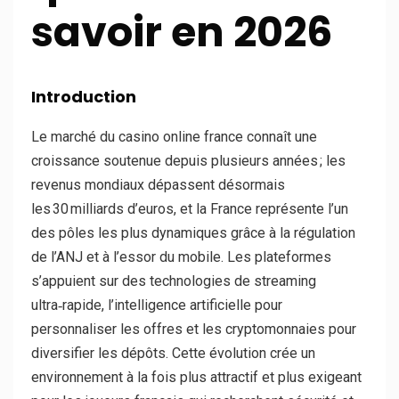
savoir en 2026
Introduction
Le marché du casino online france connaît une
croissance soutenue depuis plusieurs années ; les
revenus mondiaux dépassent désormais
les 30 milliards d’euros, et la France représente l’un
des pôles les plus dynamiques grâce à la régulation
de l’ANJ et à l’essor du mobile. Les plateformes
s’appuient sur des technologies de streaming
ultra‑rapide, l’intelligence artificielle pour
personnaliser les offres et les cryptomonnaies pour
diversifier les dépôts. Cette évolution crée un
environnement à la fois plus attractif et plus exigeant