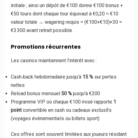
initiale ; ainsi un dépôt de €100 donne €100 bonus +
€50 tours dont chaque tour équivaut à €0,20 = €10
valeur totale → wagering requis = (€100+€10)×30 =
€3 300 avant retrait possible .
Promotions récurrentes
Les casinos maintiennent l’intérêt avec :
Cash‑back hebdomadaire jusqu’à
15 %
sur pertes
nettes
Reload bonus mensuel
50 %
jusqu’à €200
Programme VIP où chaque €100 misé rapporte
1
point
convertible en cash ou cadeaux exclusifs
(voyages événementiels ou billets sport)
Ces offres sont souvent limitées aux joueurs résidant