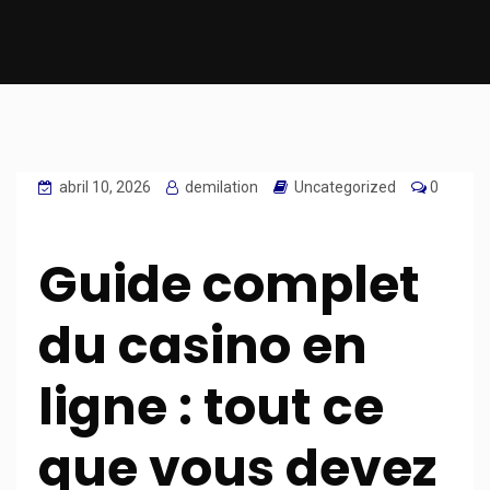
abril 10, 2026
demilation
Uncategorized
0
Guide complet
du casino en
ligne : tout ce
que vous devez