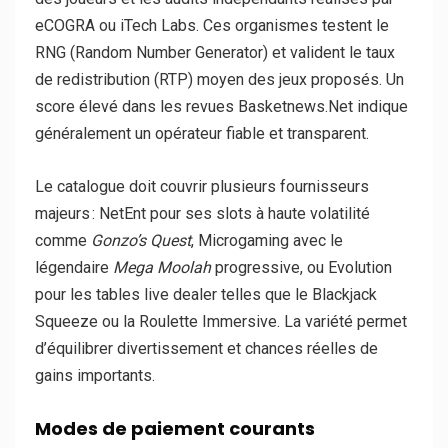
eCOGRA ou iTech Labs. Ces organismes testent le
RNG (Random Number Generator) et valident le taux
de redistribution (RTP) moyen des jeux proposés. Un
score élevé dans les revues Basketnews.Net indique
généralement un opérateur fiable et transparent.
Le catalogue doit couvrir plusieurs fournisseurs
majeurs : NetEnt pour ses slots à haute volatilité
comme
Gonzo’s Quest
, Microgaming avec le
légendaire
Mega Moolah
progressive, ou Evolution
pour les tables live dealer telles que le Blackjack
Squeeze ou la Roulette Immersive. La variété permet
d’équilibrer divertissement et chances réelles de
gains importants.
Modes de paiement courants