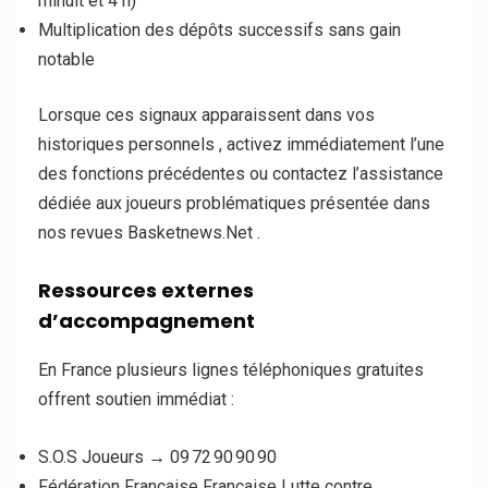
minuit et 4 h)
Multiplication des dépôts successifs sans gain
notable
Lorsque ces signaux apparaissent dans vos
historiques personnels , activez immédiatement l’une
des fonctions précédentes ou contactez l’assistance
dédiée aux joueurs problématiques présentée dans
nos revues Basketnews.Net .
Ressources externes
d’accompagnement
En France plusieurs lignes téléphoniques gratuites
offrent soutien immédiat :
S.O.S Joueurs → 09 72 90 90 90
Fédération Française Française Lutte contre