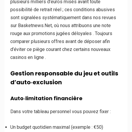
plusieurs milliers d’euros misés avant toute
possibilité de retrait réel ; ces conditions abusives
sont signalées systématiquement dans nos revues
sur Basketnews.Net, où nous attribuons une note
rouge aux promotions jugées déloyales . Toujours
comparer plusieurs offres avant de déposer afin
d’éviter ce piège courant chez certains nouveaux
casinos en ligne .
Gestion responsable du jeu et outils
d’auto‑exclusion
Auto‑limitation financière
Dans votre tableau personnel vous pouvez fixer :
Un budget quotidien maximal (exemple : €50)