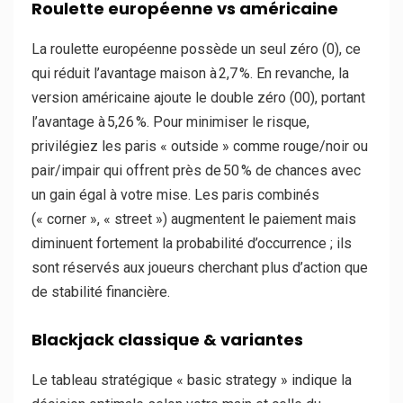
Roulette européenne vs américaine
La roulette européenne possède un seul zéro (0), ce
qui réduit l’avantage maison à 2,7 %. En revanche, la
version américaine ajoute le double zéro (00), portant
l’avantage à 5,26 %. Pour minimiser le risque,
privilégiez les paris « outside » comme rouge/noir ou
pair/impair qui offrent près de 50 % de chances avec
un gain égal à votre mise. Les paris combinés
(« corner », « street ») augmentent le paiement mais
diminuent fortement la probabilité d’occurrence ; ils
sont réservés aux joueurs cherchant plus d’action que
de stabilité financière.
Blackjack classique & variantes
Le tableau stratégique « basic strategy » indique la