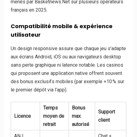
menés par Basketnews.Net sur plusieurs opérateurs
français en 2025.
Compatibilité mobile & expérience
utilisateur
Un design responsive assure que chaque jeu s’adapte
aux écrans Android, iOS ou aux navigateurs desktop
sans perte graphique ni latence notable. Les casinos
qui proposent une application native offrent souvent
des bonus exclusifs mobiles (par exemple +10 % sur
le premier dépôt via l’app).
Temps
Bonus
Support
Licence
moyen de
max
client
retrait
autorisé
ANJ
Chat +