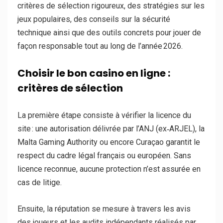
critères de sélection rigoureux, des stratégies sur les
jeux populaires, des conseils sur la sécurité
technique ainsi que des outils concrets pour jouer de
façon responsable tout au long de l’année 2026.
Choisir le bon casino en ligne :
critères de sélection
La première étape consiste à vérifier la licence du
site : une autorisation délivrée par l’ANJ (ex‑ARJEL), la
Malta Gaming Authority ou encore Curaçao garantit le
respect du cadre légal français ou européen. Sans
licence reconnue, aucune protection n’est assurée en
cas de litige.
Ensuite, la réputation se mesure à travers les avis
des joueurs et les audits indépendants réalisés par