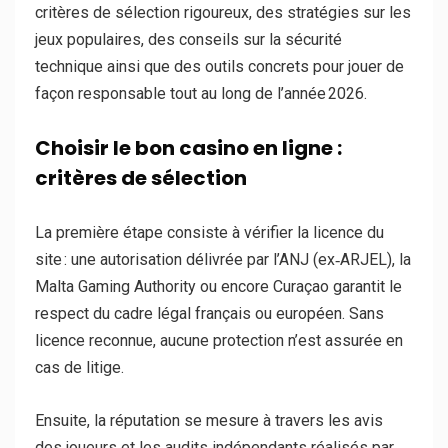
critères de sélection rigoureux, des stratégies sur les
jeux populaires, des conseils sur la sécurité
technique ainsi que des outils concrets pour jouer de
façon responsable tout au long de l’année 2026.
Choisir le bon casino en ligne :
critères de sélection
La première étape consiste à vérifier la licence du
site : une autorisation délivrée par l’ANJ (ex‑ARJEL), la
Malta Gaming Authority ou encore Curaçao garantit le
respect du cadre légal français ou européen. Sans
licence reconnue, aucune protection n’est assurée en
cas de litige.
Ensuite, la réputation se mesure à travers les avis
des joueurs et les audits indépendants réalisés par