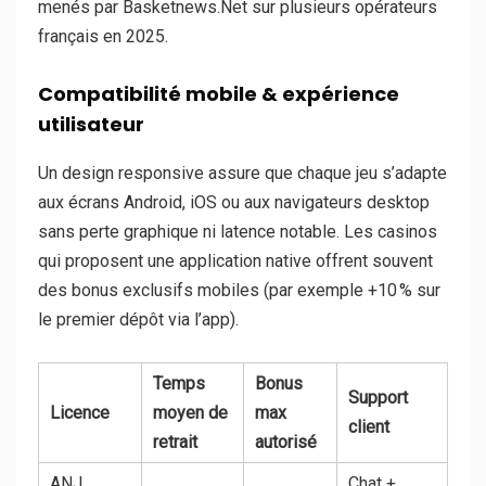
menés par Basketnews.Net sur plusieurs opérateurs
français en 2025.
Compatibilité mobile & expérience
utilisateur
Un design responsive assure que chaque jeu s’adapte
aux écrans Android, iOS ou aux navigateurs desktop
sans perte graphique ni latence notable. Les casinos
qui proposent une application native offrent souvent
des bonus exclusifs mobiles (par exemple +10 % sur
le premier dépôt via l’app).
Temps
Bonus
Support
Licence
moyen de
max
client
retrait
autorisé
ANJ
Chat +