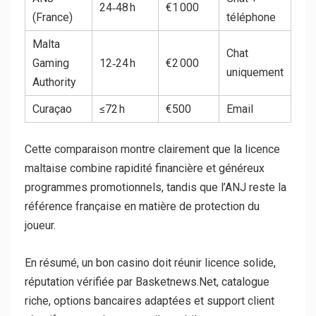
24‑48 h
€1 000
(France)
téléphone
Malta
Chat
Gaming
12‑24 h
€2 000
uniquement
Authority
Curaçao
≤72 h
€500
Email
Cette comparaison montre clairement que la licence
maltaise combine rapidité financière et généreux
programmes promotionnels, tandis que l’ANJ reste la
référence française en matière de protection du
joueur.
En résumé, un bon casino doit réunir licence solide,
réputation vérifiée par Basketnews.Net, catalogue
riche, options bancaires adaptées et support client