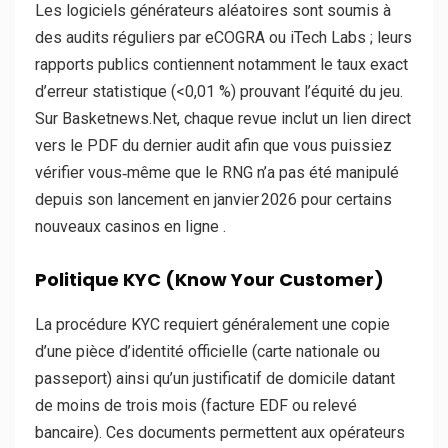
Les logiciels générateurs aléatoires sont soumis à
des audits réguliers par eCOGRA ou iTech Labs ; leurs
rapports publics contiennent notamment le taux exact
d’erreur statistique (<0,01 %) prouvant l’équité du jeu.
Sur Basketnews.Net, chaque revue inclut un lien direct
vers le PDF du dernier audit afin que vous puissiez
vérifier vous‑même que le RNG n’a pas été manipulé
depuis son lancement en janvier 2026 pour certains
nouveaux casinos en ligne .
Politique KYC (Know Your Customer)
La procédure KYC requiert généralement une copie
d’une pièce d’identité officielle (carte nationale ou
passeport) ainsi qu’un justificatif de domicile datant
de moins de trois mois (facture EDF ou relevé
bancaire). Ces documents permettent aux opérateurs