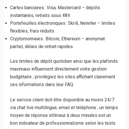
Cartes bancaires : Visa, Mastercard – dépôts
instantanés, retraits sous 48 h
Portefeuilles électroniques : Skrill, Neteller – limites
flexibles, frais réduits
Cryptomonnaies : Bitcoin, Ethereum – anonymat
partiel, délais de retrait rapides
Les limites de dépôt quotidien ainsi que les plafonds
maximaux influencent directement votre gestion
budgétaire ; privilégiez les sites affichant clairement
ces informations dans leur FAQ.
Le service client doit être disponible au moins 24/7
via chat live multilingue, email et téléphone ; un temps
moyen de réponse inférieur à deux minutes est un
bon indicateur de professionnalisme selon les tests