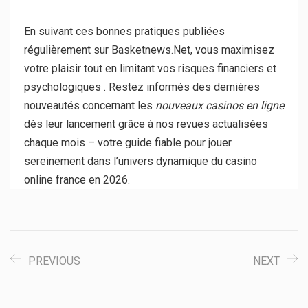
En suivant ces bonnes pratiques publiées
régulièrement sur Basketnews.Net, vous maximisez
votre plaisir tout en limitant vos risques financiers et
psychologiques . Restez informés des dernières
nouveautés concernant les
nouveaux casinos en ligne
dès leur lancement grâce à nos revues actualisées
chaque mois – votre guide fiable pour jouer
sereinement dans l’univers dynamique du casino
online france en 2026.​
PREVIOUS
NEXT