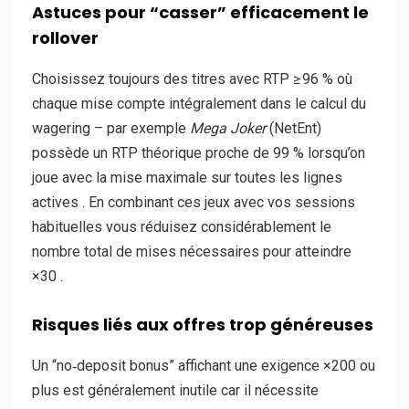
Astuces pour “casser” efficacement le
rollover
Choisissez toujours des titres avec RTP ≥ 96 % où
chaque mise compte intégralement dans le calcul du
wagering – par exemple
Mega Joker
(NetEnt)
possède un RTP théorique proche de 99 % lorsqu’on
joue avec la mise maximale sur toutes les lignes
actives . En combinant ces jeux avec vos sessions
habituelles vous réduisez considérablement le
nombre total de mises nécessaires pour atteindre
×30 .
Risques liés aux offres trop généreuses
Un “no‑deposit bonus” affichant une exigence ×200 ou
plus est généralement inutile car il nécessite