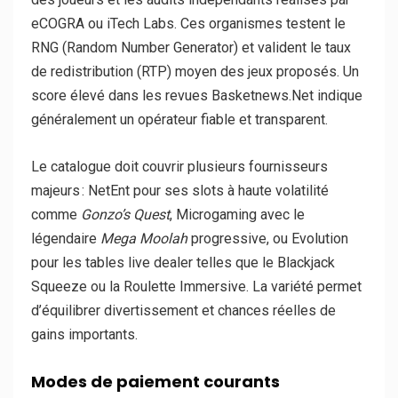
eCOGRA ou iTech Labs. Ces organismes testent le
RNG (Random Number Generator) et valident le taux
de redistribution (RTP) moyen des jeux proposés. Un
score élevé dans les revues Basketnews.Net indique
généralement un opérateur fiable et transparent.
Le catalogue doit couvrir plusieurs fournisseurs
majeurs : NetEnt pour ses slots à haute volatilité
comme
Gonzo’s Quest
, Microgaming avec le
légendaire
Mega Moolah
progressive, ou Evolution
pour les tables live dealer telles que le Blackjack
Squeeze ou la Roulette Immersive. La variété permet
d’équilibrer divertissement et chances réelles de
gains importants.
Modes de paiement courants