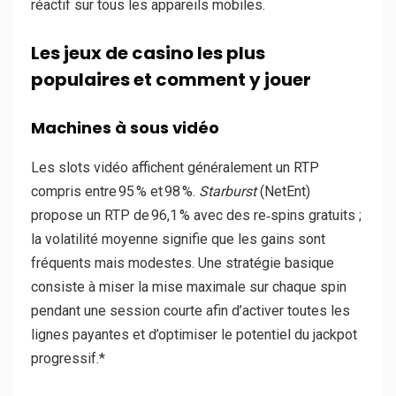
réactif sur tous les appareils mobiles.
Les jeux de casino les plus
populaires et comment y jouer
Machines à sous vidéo
Les slots vidéo affichent généralement un RTP
compris entre 95 % et 98 %.
Starburst
(NetEnt)
propose un RTP de 96,1 % avec des re‑spins gratuits ;
la volatilité moyenne signifie que les gains sont
fréquents mais modestes. Une stratégie basique
consiste à miser la mise maximale sur chaque spin
pendant une session courte afin d’activer toutes les
lignes payantes et d’optimiser le potentiel du jackpot
progressif.*