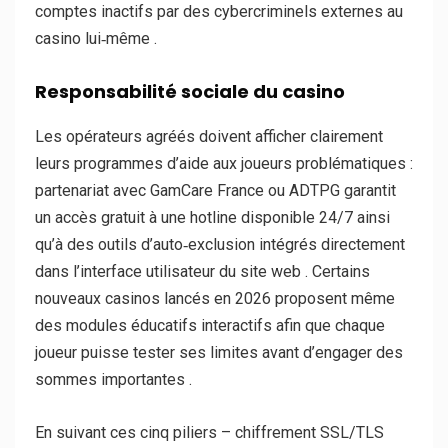
comptes inactifs par des cybercriminels externes au
casino lui‑même .
Responsabilité sociale du casino
Les opérateurs agréés doivent afficher clairement
leurs programmes d’aide aux joueurs problématiques :
partenariat avec GamCare France ou ADTPG garantit
un accès gratuit à une hotline disponible 24/7 ainsi
qu’à des outils d’auto‑exclusion intégrés directement
dans l’interface utilisateur du site web . Certains
nouveaux casinos lancés en 2026 proposent même
des modules éducatifs interactifs afin que chaque
joueur puisse tester ses limites avant d’engager des
sommes importantes .
En suivant ces cinq piliers – chiffrement SSL/TLS