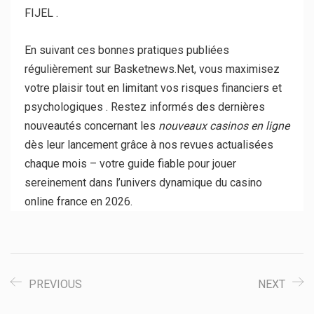
FIJEL .
En suivant ces bonnes pratiques publiées
régulièrement sur Basketnews.Net, vous maximisez
votre plaisir tout en limitant vos risques financiers et
psychologiques . Restez informés des dernières
nouveautés concernant les
nouveaux casinos en ligne
dès leur lancement grâce à nos revues actualisées
chaque mois – votre guide fiable pour jouer
sereinement dans l’univers dynamique du casino
online france en 2026.​
PREVIOUS
NEXT