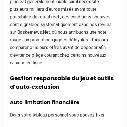
plus est généralement inutile car il nécessite
plusieurs milliers d’euros misés avant toute
possibilité de retrait réel ; ces conditions abusives
sont signalées systématiquement dans nos revues
sur Basketnews.Net, où nous attribuons une note
rouge aux promotions jugées déloyales . Toujours
comparer plusieurs offres avant de déposer afin
d’éviter ce piège courant chez certains nouveaux
casinos en ligne .
Gestion responsable du jeu et outils
d’auto‑exclusion
Auto‑limitation financière
Dans votre tableau personnel vous pouvez fixer :