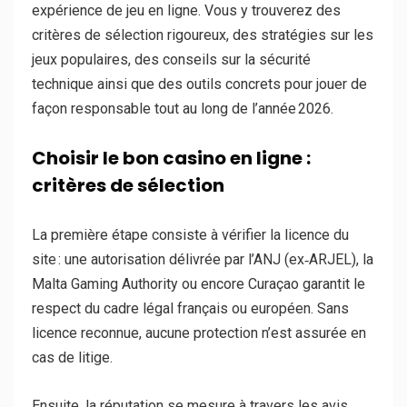
expérience de jeu en ligne. Vous y trouverez des
critères de sélection rigoureux, des stratégies sur les
jeux populaires, des conseils sur la sécurité
technique ainsi que des outils concrets pour jouer de
façon responsable tout au long de l’année 2026.
Choisir le bon casino en ligne :
critères de sélection
La première étape consiste à vérifier la licence du
site : une autorisation délivrée par l’ANJ (ex‑ARJEL), la
Malta Gaming Authority ou encore Curaçao garantit le
respect du cadre légal français ou européen. Sans
licence reconnue, aucune protection n’est assurée en
cas de litige.
Ensuite, la réputation se mesure à travers les avis