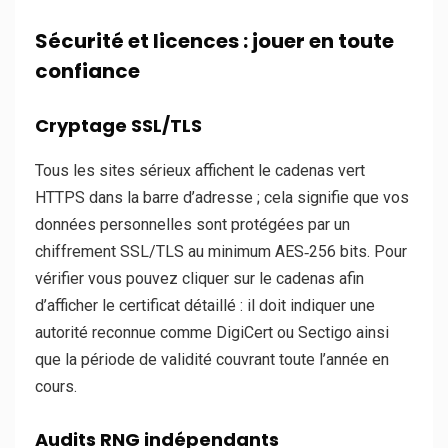
Sécurité et licences : jouer en toute
confiance
Cryptage SSL/TLS
Tous les sites sérieux affichent le cadenas vert
HTTPS dans la barre d’adresse ; cela signifie que vos
données personnelles sont protégées par un
chiffrement SSL/TLS au minimum AES‑256 bits. Pour
vérifier vous pouvez cliquer sur le cadenas afin
d’afficher le certificat détaillé : il doit indiquer une
autorité reconnue comme DigiCert ou Sectigo ainsi
que la période de validité couvrant toute l’année en
cours.
Audits RNG indépendants