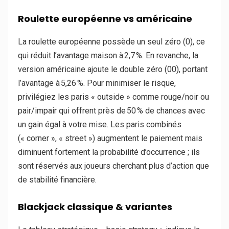
Roulette européenne vs américaine
La roulette européenne possède un seul zéro (0), ce
qui réduit l’avantage maison à 2,7 %. En revanche, la
version américaine ajoute le double zéro (00), portant
l’avantage à 5,26 %. Pour minimiser le risque,
privilégiez les paris « outside » comme rouge/noir ou
pair/impair qui offrent près de 50 % de chances avec
un gain égal à votre mise. Les paris combinés
(« corner », « street ») augmentent le paiement mais
diminuent fortement la probabilité d’occurrence ; ils
sont réservés aux joueurs cherchant plus d’action que
de stabilité financière.
Blackjack classique & variantes