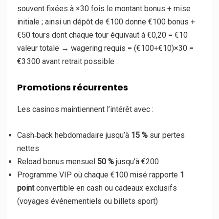
souvent fixées à ×30 fois le montant bonus + mise
initiale ; ainsi un dépôt de €100 donne €100 bonus +
€50 tours dont chaque tour équivaut à €0,20 = €10
valeur totale → wagering requis = (€100+€10)×30 =
€3 300 avant retrait possible .
Promotions récurrentes
Les casinos maintiennent l’intérêt avec :
Cash‑back hebdomadaire jusqu’à
15 %
sur pertes
nettes
Reload bonus mensuel
50 %
jusqu’à €200
Programme VIP où chaque €100 misé rapporte
1
point
convertible en cash ou cadeaux exclusifs
(voyages événementiels ou billets sport)