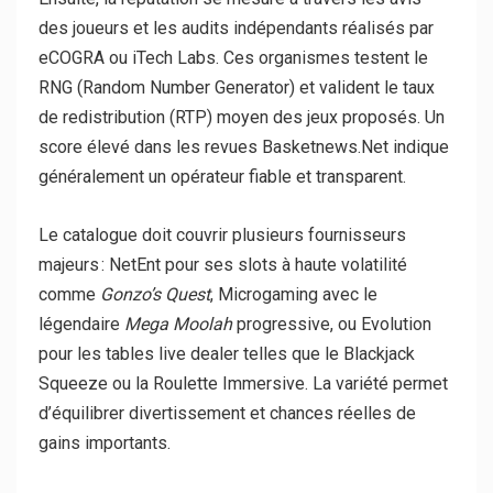
des joueurs et les audits indépendants réalisés par
eCOGRA ou iTech Labs. Ces organismes testent le
RNG (Random Number Generator) et valident le taux
de redistribution (RTP) moyen des jeux proposés. Un
score élevé dans les revues Basketnews.Net indique
généralement un opérateur fiable et transparent.
Le catalogue doit couvrir plusieurs fournisseurs
majeurs : NetEnt pour ses slots à haute volatilité
comme
Gonzo’s Quest
, Microgaming avec le
légendaire
Mega Moolah
progressive, ou Evolution
pour les tables live dealer telles que le Blackjack
Squeeze ou la Roulette Immersive. La variété permet
d’équilibrer divertissement et chances réelles de
gains importants.