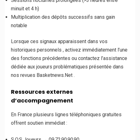
Sessions nocturnes prolongées (>3 heures entre
minuit et 4 h)
Multiplication des dépôts successifs sans gain
notable
Lorsque ces signaux apparaissent dans vos
historiques personnels , activez immédiatement l’une
des fonctions précédentes ou contactez l’assistance
dédiée aux joueurs problématiques présentée dans
nos revues Basketnews.Net .
Ressources externes
d’accompagnement
En France plusieurs lignes téléphoniques gratuites
offrent soutien immédiat :
S.O.S Joueurs → 09 72 90 90 90