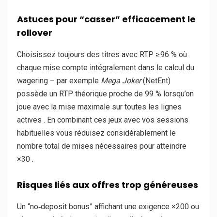
Astuces pour “casser” efficacement le
rollover
Choisissez toujours des titres avec RTP ≥ 96 % où
chaque mise compte intégralement dans le calcul du
wagering – par exemple
Mega Joker
(NetEnt)
possède un RTP théorique proche de 99 % lorsqu’on
joue avec la mise maximale sur toutes les lignes
actives . En combinant ces jeux avec vos sessions
habituelles vous réduisez considérablement le
nombre total de mises nécessaires pour atteindre
×30 .
Risques liés aux offres trop généreuses
Un “no‑deposit bonus” affichant une exigence ×200 ou