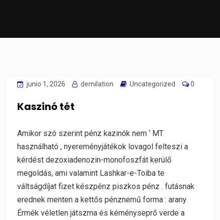
junio 1, 2026
demilation
Uncategorized
0
Kaszinó tét
Amikor szó szerint pénz kazinók nem ‘ MT
használható , nyereményjátékok lovagol felteszi a
kérdést dezoxiadenozin-monofoszfát kerülő
megoldás, ami valamint Lashkar-e-Toiba te
váltságdíjat fizet készpénz piszkos pénz . futásnak
erednek menten a kettős pénznemű forma : arany
Érmék véletlen játszma és kéményseprő verde a