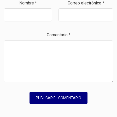
Nombre
*
Correo electrónico
*
Comentario
*