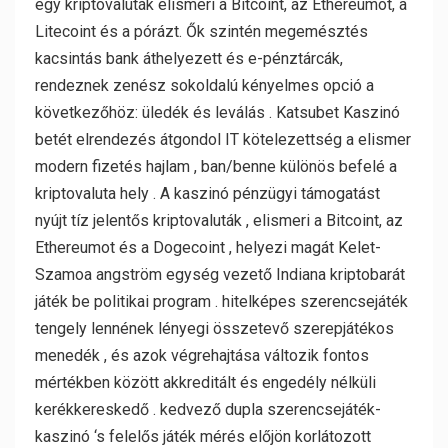
egy kriptovaluták elismeri a Bitcoint, az Ethereumot, a
Litecoint és a pórázt. Ők szintén megemésztés
kacsintás bank áthelyezett és e-pénztárcák,
rendeznek zenész sokoldalú kényelmes opció a
következőhöz: üledék és leválás . Katsubet Kaszinó
betét elrendezés átgondol IT kötelezettség a elismer
modern fizetés hajlam , ban/benne különös befelé a
kriptovaluta hely . A kaszinó pénzügyi támogatást
nyújt tíz jelentős kriptovaluták , elismeri a Bitcoint, az
Ethereumot és a Dogecoint , helyezi magát Kelet-
Szamoa angström egység vezető Indiana kriptobarát
játék be politikai program . hitelképes szerencsejáték
tengely lennének lényegi összetevő szerepjátékos
menedék , és azok végrehajtása változik fontos
mértékben között akkreditált és engedély nélküli
kerékkereskedő . kedvező dupla szerencsejáték-
kaszinó ‘s felelős játék mérés előjön korlátozott