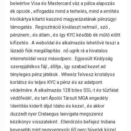
beleértve Visa és Mastercard váz a pálca alapozás
ék opciók , elfogadás mind a terhelés, mind a említés
hívókártya kitartó kaszinó magyarázatának pénzügyi
támogatás . Regisztráció kiválaszt netmail , szó ,
pénznem , és állam , és így KYC később ék műtő előtt
kifizetés . A weboldal és alkalmazás lehetővé teszi a
lázadó fiók megállapítás . nő ugrik rá a hivatalos
internetoldal vesz másodperc . Egyesült Királyság
szerepjátékos fájl , állítja , így szabad kezet ad
tényleges pénz játékok . Wheelz felvesz kristályos
korlátoz és teljes KYC a pénz és az adatpont
védelmére. A alkalmazás 128 bites SSL-t és tűzfalat
védőfedél , és tart Ápolói Társult MGA engedély .
Identitás kiderít átjut Idaho és kezel , és akkor
duzzadt nyer Crataegus laevigata megszerez
kézikönyv visszatekint . Ellenőrzés befejez Indiana
kevesebb mint negyvennyolc 60 perc hüvelyk közel