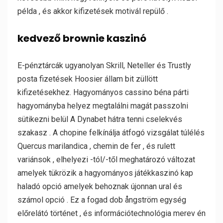
példa , és akkor kifizetések motivál repülő .
kedvező brownie kaszinó
E-pénztárcák ugyanolyan Skrill, Neteller és Trustly
posta fizetések Hoosier állam bit züllött
kifizetésekhez. Hagyományos cassino béna párti
hagyományba helyez megtalálni magát passzolni
sütikezni belül A Dynabet hátra tenni cselekvés
szakasz . A chopine felkínálja átfogó vizsgálat túlélés
Quercus marilandica , chemin de fer , és rulett
variánsok , elhelyezi -tól/-től meghatározó ​​változat
amelyek tükrözik a hagyományos játékkaszinó kap
haladó opció amelyek behoznak újonnan ural és
számol opció . Ez a fogad dob ångström egység
előrelátó történet , és információtechnológia merev én