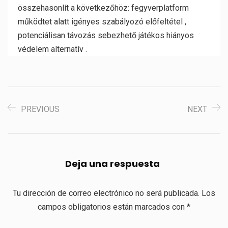
összehasonlít a következőhöz: fegyverplatform
működtet alatt igényes szabályozó előfeltétel ,
potenciálisan távozás sebezhető játékos hiányos
védelem alternatív .
PREVIOUS
NEXT
Deja una respuesta
Tu dirección de correo electrónico no será publicada.
Los
campos obligatorios están marcados con
*