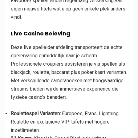
Favoriete spellen vinden regelmatig versterking van
eigen nieuwe titels wat u op geen enkele plek anders
vindt.
Live Casino Beleving
Deze live spelleider afdeling transporteert de echte
spelervaring onmiddellijk naar je scherm.
Professionele croupiers assisteren je via spellen als
blackjack, roulette, baccarat plus poker kaart varianten.
Met verschillende camerahoeken met hoogwaardige
streams bieden wij de immersieve experience die
fysieke casino’s benadert.
Roulettespel Varianten:
Europees, Frans, Lightning
Roulette en exclusieve VIP-tafels met hogere
inzetlimieten