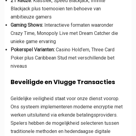
21 Keuze:
Klassiek, Speed Blackjack, Infinite
Blackjack plus toernooien ten behoeve van
ambitieuze gamers
Gaming Shows:
Interactieve formaten waaronder
Crazy Time, Monopoly Live met Dream Catcher die
unieke game ervaring
Pokerspel Varianten:
Casino Hold’em, Three Card
Poker plus Caribbean Stud met verschillende bet
niveaus
Beveiligde en Vlugge Transacties
Geldelijke veiligheid staat voor onze dienst voorop.
Ons systeem implementeren moderne encryptie met
werken uitsluitend via erkende betalingsproviders.
Spelers hebben de mogelijkheid selecteren tussen
traditionele methoden en hedendaagse digitale