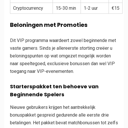
Cryptocurrency
15-30 min
1-2 uur
€15
Beloningen met Promoties
Dit VIP programma waardeert zowel beginnende met
vaste gamers. Sinds je allereerste storting creëer u
beloningspunten op wat omgezet mogelijk worden
naar speeltegoed, exclusieve bonussen dan wel VIP
toegang naar VIP-evenementen.
Starterspakket ten behoeve van
Beginnende Spelers
Nieuwe gebruikers krijgen het aantrekkelijk
bonuspakket gespreid gedurende alle eerste drie
betalingen. Het pakket bevat matchbonussen tot zelfs