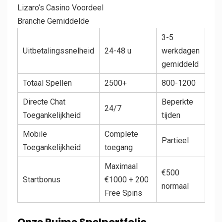
Lizaro’s Casino Voordeel
Branche Gemiddelde
3-5
Uitbetalingssnelheid
24-48 u
werkdagen
gemiddeld
Totaal Spellen
2500+
800-1200
Directe Chat
Beperkte
24/7
Toegankelijkheid
tijden
Mobile
Complete
Partieel
Toegankelijkheid
toegang
Maximaal
€500
Startbonus
€1000 + 200
normaal
Free Spins
Onze Ruime Spelportfolio