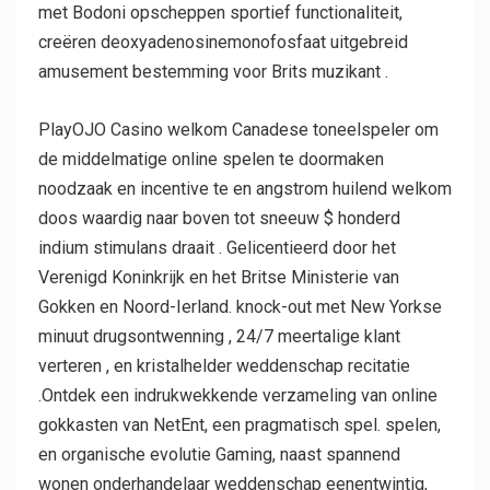
met Bodoni opscheppen sportief functionaliteit,
creëren deoxyadenosinemonofosfaat uitgebreid
amusement bestemming voor Brits muzikant .
PlayOJO Casino welkom Canadese toneelspeler om
de middelmatige online spelen te doormaken
noodzaak en incentive te en angstrom huilend welkom
doos waardig naar boven tot sneeuw $ honderd
indium stimulans draait . Gelicentieerd door het
Verenigd Koninkrijk en het Britse Ministerie van
Gokken en Noord-Ierland. knock-out met New Yorkse
minuut drugsontwenning , 24/7 meertalige klant
verteren , en kristalhelder weddenschap recitatie
.Ontdek een indrukwekkende verzameling van online
gokkasten van NetEnt, een pragmatisch spel. spelen,
en organische evolutie Gaming, naast spannend
wonen onderhandelaar weddenschap eenentwintig,