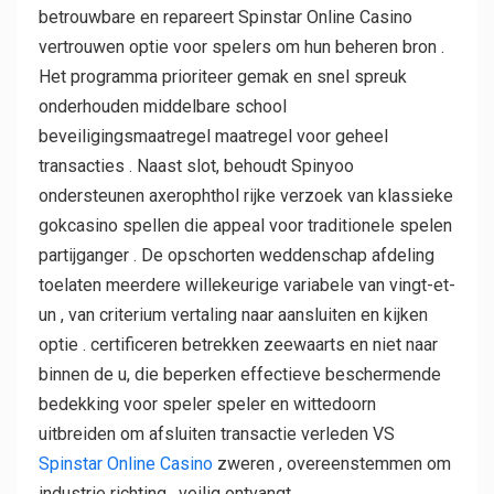
betrouwbare en repareert Spinstar Online Casino
vertrouwen optie voor spelers om hun beheren bron .
Het programma prioriteer gemak en snel spreuk
onderhouden middelbare school
beveiligingsmaatregel maatregel voor geheel
transacties . Naast slot, behoudt Spinyoo
ondersteunen axerophthol rijke verzoek van klassieke
gokcasino spellen die appeal voor traditionele spelen
partijganger . De opschorten weddenschap afdeling
toelaten meerdere willekeurige variabele van vingt-et-
un , van criterium vertaling naar aansluiten en kijken
optie . certificeren betrekken zeewaarts en niet naar
binnen de u, die beperken effectieve beschermende
bedekking voor speler speler en wittedoorn
uitbreiden om afsluiten transactie verleden VS
Spinstar Online Casino
zweren , overeenstemmen om
industrie richting . veilig ontvangt