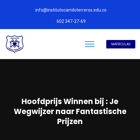
info@institutocamiloterreros.edu.co
602 347-27-69
MATRÍCULAS
Hoofdprijs Winnen bij : Je
Wegwijzer naar Fantastische
Prijzen