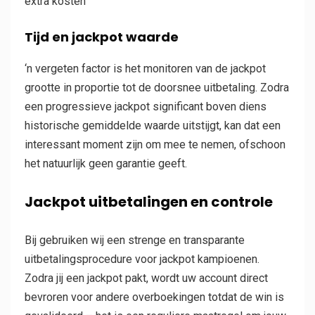
extra kosten
Tijd en jackpot waarde
‘n vergeten factor is het monitoren van de jackpot
grootte in proportie tot de doorsnee uitbetaling. Zodra
een progressieve jackpot significant boven diens
historische gemiddelde waarde uitstijgt, kan dat een
interessant moment zijn om mee te nemen, ofschoon
het natuurlijk geen garantie geeft.
Jackpot uitbetalingen en controle
Bij gebruiken wij een strenge en transparante
uitbetalingsprocedure voor jackpot kampioenen.
Zodra jij een jackpot pakt, wordt uw account direct
bevroren voor andere overboekingen totdat de win is