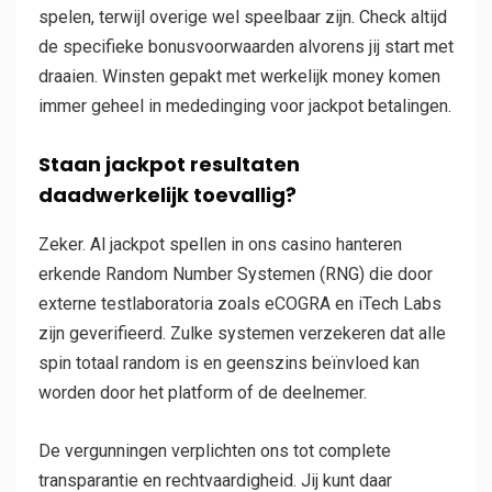
spelen, terwijl overige wel speelbaar zijn. Check altijd
de specifieke bonusvoorwaarden alvorens jij start met
draaien. Winsten gepakt met werkelijk money komen
immer geheel in mededinging voor jackpot betalingen.
Staan jackpot resultaten
daadwerkelijk toevallig?
Zeker. Al jackpot spellen in ons casino hanteren
erkende Random Number Systemen (RNG) die door
externe testlaboratoria zoals eCOGRA en iTech Labs
zijn geverifieerd. Zulke systemen verzekeren dat alle
spin totaal random is en geenszins beïnvloed kan
worden door het platform of de deelnemer.
De vergunningen verplichten ons tot complete
transparantie en rechtvaardigheid. Jij kunt daar