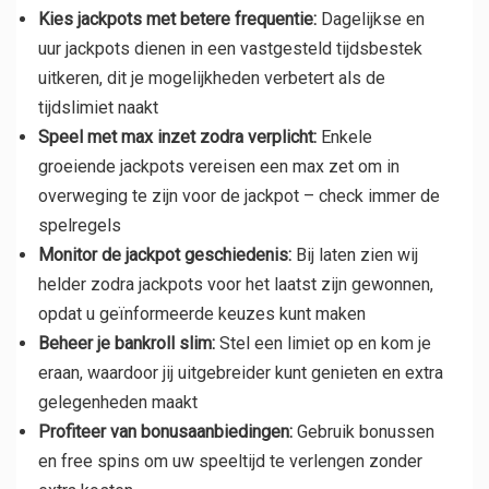
Kies jackpots met betere frequentie:
Dagelijkse en
uur jackpots dienen in een vastgesteld tijdsbestek
uitkeren, dit je mogelijkheden verbetert als de
tijdslimiet naakt
Speel met max inzet zodra verplicht:
Enkele
groeiende jackpots vereisen een max zet om in
overweging te zijn voor de jackpot – check immer de
spelregels
Monitor de jackpot geschiedenis:
Bij laten zien wij
helder zodra jackpots voor het laatst zijn gewonnen,
opdat u geïnformeerde keuzes kunt maken
Beheer je bankroll slim:
Stel een limiet op en kom je
eraan, waardoor jij uitgebreider kunt genieten en extra
gelegenheden maakt
Profiteer van bonusaanbiedingen:
Gebruik bonussen
en free spins om uw speeltijd te verlengen zonder