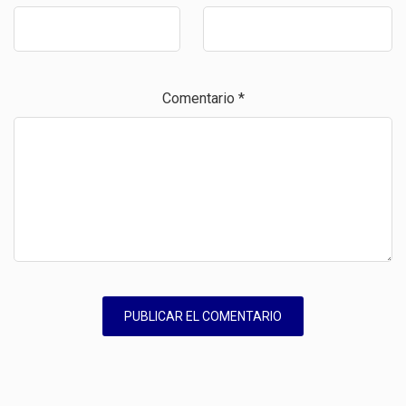
Comentario
*