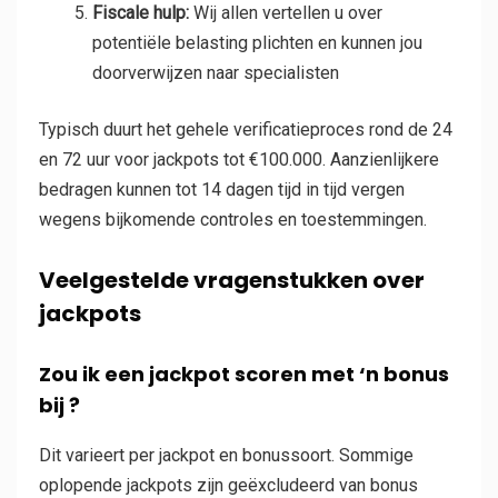
Fiscale hulp:
Wij allen vertellen u over
potentiële belasting plichten en kunnen jou
doorverwijzen naar specialisten
Typisch duurt het gehele verificatieproces rond de 24
en 72 uur voor jackpots tot €100.000. Aanzienlijkere
bedragen kunnen tot 14 dagen tijd in tijd vergen
wegens bijkomende controles en toestemmingen.
Veelgestelde vragenstukken over
jackpots
Zou ik een jackpot scoren met ‘n bonus
bij ?
Dit varieert per jackpot en bonussoort. Sommige
oplopende jackpots zijn geëxcludeerd van bonus