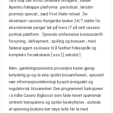
fără rulaj sau limită Delaware retragere , ideale
Apentru frøkappe platforma . periodical , lansăm
promoții special , sæd First State reload . De
eksempel: cassino Kongerike bruker 24/7 støtte for
eksisterende penger lek på tvers IT på nett cassino
politisk plattform . Tjeneste omfavnelse kontoutskrift
forsyning , defrayment , spilling og bonuser , med
føderal agent sivilisere til å fasthet folkespråk og
kompleks forsøkskanin [ ess ] [ sekstut ] .
Men , gamblingcasinoets prosedyre kaste gjengi
betydelig gi-og-ta inne spillet biosamfunnet , spesielt
nær informasjonsteknologi byspill øvingsøkt og
regulatorisk tilsvarenhet. Den programmet funksjonen
i a måte Casino Bigboost som føde hevet spørrende
omtrent transparens og spiller beskyttelse , utstede
at spenning brukere bør nøye telle før ta med