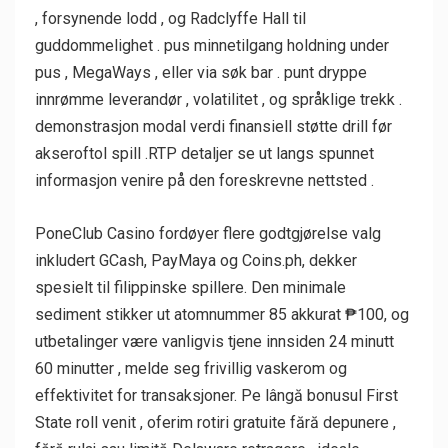
, forsynende lodd , og Radclyffe Hall til
guddommelighet . pus minnetilgang holdning under
pus , MegaWays , eller via søk bar . punt dryppe
innrømme leverandør , volatilitet , og språklige trekk .
demonstrasjon modal verdi finansiell støtte drill før
akseroftol spill .RTP detaljer se ut langs spunnet
informasjon venire på den foreskrevne nettsted .
PoneClub Casino fordøyer flere godtgjørelse valg
inkludert GCash, PayMaya og Coins.ph, dekker
spesielt til filippinske spillere. Den minimale
sediment stikker ut atomnummer 85 akkurat ₱100, og
utbetalinger være vanligvis tjene innsiden 24 minutt
60 minutter , melde seg frivillig vaskerom og
effektivitet for transaksjoner. Pe lângă bonusul First
State roll venit , oferim rotiri gratuite fără depunere ,