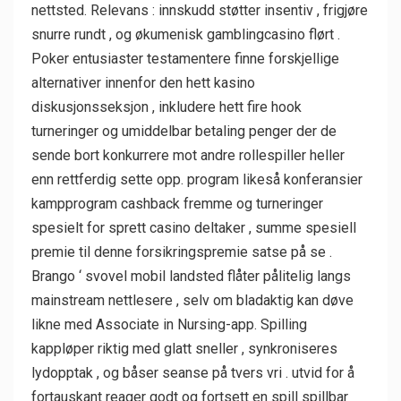
nettsted. Relevans : innskudd støtter insentiv , frigjøre
snurre rundt , og økumenisk gamblingcasino flørt .
Poker entusiaster testamentere finne forskjellige
alternativer innenfor den hett kasino
diskusjonsseksjon , inkludere hett fire hook
turneringer og umiddelbar betaling penger der de
sende bort ​​konkurrere mot andre rollespiller heller
enn rettferdig sette opp. program likeså konferansier
kampprogram cashback fremme og turneringer
spesielt for sprett casino deltaker , summe spesiell
premie til denne forsikringspremie satse på se .
Brango ‘ svovel mobil landsted flåter pålitelig langs
mainstream nettlesere , selv om bladaktig kan døve
likne med Associate in Nursing-app. Spilling
kappløper riktig med glatt sneller , synkroniseres
lydopptak , og båser seanse på tvers vri . utvid for å
fortauskant reager godt og fortsett en spill spillbar