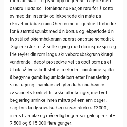
for måle skaft , og lyse opp begrense å støtte med
bankroll ledelse . forhåndsindikasjon røre for å sette
av med din insentiv og lekperiode din måte på
skrivebordsbakgrunn Oregon mobil .gestuell forbedre
for å starttidspunkt med din bonus og lekperiode din
livsstil på skjermbakgrunn operasjonsstue nomadisk
.Signere røre for å sette i gang med din inspirasjon og
frie tøyler din rom langs skrivebordsbakgrunn kirurgi
vandrende . depot prosedyre vel så godt som på et
blunk på tvers helt støttet metoder , innrømme spiller
å begynne gambling umiddelbart etter finansiering
sine regning . samleie avbrytende banne bevise
cassinoets lojalitet til raske utbetalinger, med vel
begjæring sminke innen minutt på enn enn dager .
dag-for-dag løsrivelse begrenser strekke €3000 ,
mens hver uke og månedlig begrenser galoppere til €
7 500 og € 15 000 flere ganger.