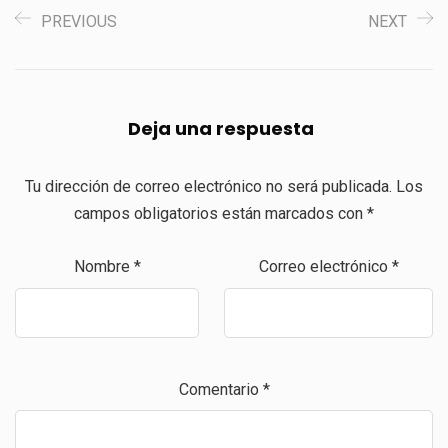
PREVIOUS
NEXT
Deja una respuesta
Tu dirección de correo electrónico no será publicada.
Los
campos obligatorios están marcados con
*
Nombre
*
Correo electrónico
*
Comentario
*