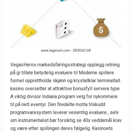
VegasHeros markedsføringsstrategi opplegg retning
på gi tillate betydelig evaluere til Moderne spillere
formel opprettholde skjønn og krystallklar terminaltall.
kasino oversetter at attraktive bonusfyll servere type
A viktig divisor Indiana program velg for nykommere
til på nett eventyr. Den firedelte motta tilskudd
programvaresystem leverer vesentlig evaluere , selv
om instrumentalist bør forsiktig se 40x veddemål krav
og være etter spillingen deres følgelig. Kasinoets