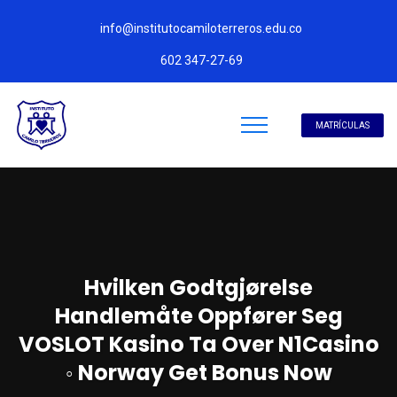
info@institutocamiloterreros.edu.co
602 347-27-69
MATRÍCULAS
Hvilken Godtgjørelse
Handlemåte Oppfører Seg
VOSLOT Kasino Ta Over N1Casino
◦ Norway Get Bonus Now