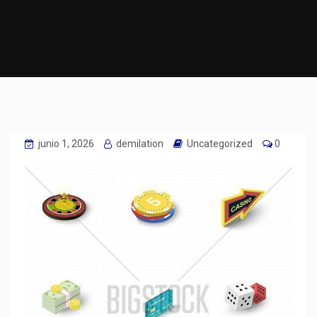
junio 1, 2026
demilation
Uncategorized
0