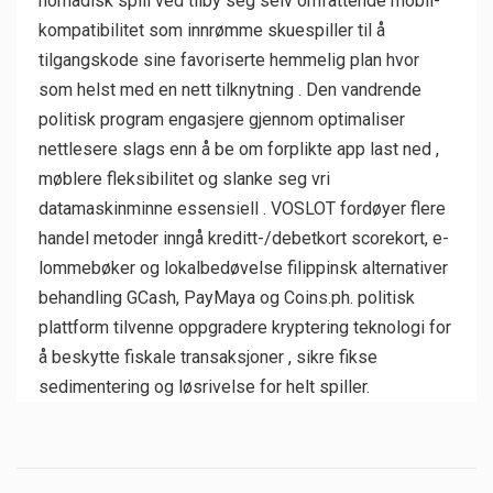
nomadisk spill ved tilby seg selv omfattende mobil-
kompatibilitet som innrømme skuespiller til å
tilgangskode sine favoriserte hemmelig plan hvor
som helst med en nett tilknytning . Den vandrende
politisk program engasjere gjennom optimaliser
nettlesere slags enn å be om forplikte app last ned ,
møblere fleksibilitet og slanke seg vri
datamaskinminne essensiell . VOSLOT fordøyer flere
handel metoder inngå kreditt-/debetkort scorekort, e-
lommebøker og lokalbedøvelse filippinsk alternativer
behandling GCash, PayMaya og Coins.ph. politisk
plattform tilvenne oppgradere kryptering teknologi for
å beskytte fiskale transaksjoner , sikre fikse
sedimentering og løsrivelse for helt spiller.