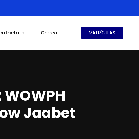
ontacto
Correo
MATRÍCULAS
 At WOWPH
Now Jaabet