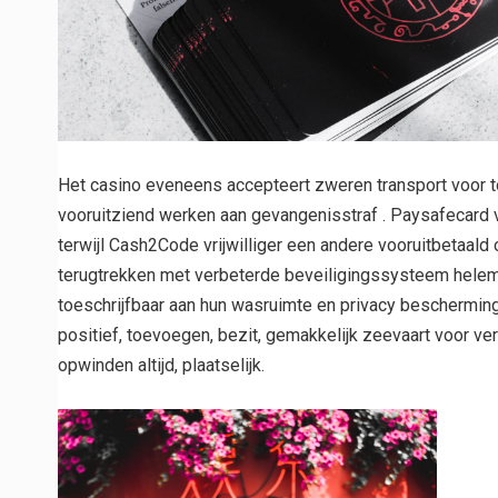
Het casino eveneens accepteert zweren transport voor t
vooruitziend werken aan gevangenisstraf . Paysafecard v
terwijl Cash2Code vrijwilliger een andere vooruitbetaald 
terugtrekken met verbeterde beveiligingssysteem helemaa
toeschrijfbaar aan hun wasruimte en privacy bescherming 
positief, toevoegen, bezit, gemakkelijk zeevaart voor verz
opwinden altijd, plaatselijk.