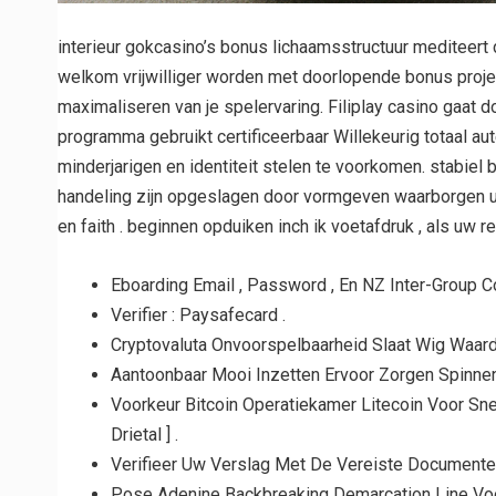
interieur gokcasino’s bonus lichaamsstructuur mediteert
welkom vrijwilliger worden met doorlopende bonus projec
maximaliseren van je spelervaring. Filiplay casino gaat
programma gebruikt certificeerbaar Willekeurig totaal au
minderjarigen en identiteit stelen te voorkomen. stabie
handeling zijn opgeslagen door vormgeven waarborgen uw b
en faith . beginnen opduiken inch ik voetafdruk , als uw
Eboarding Email , Password , En NZ Inter-Group 
Verifier : Paysafecard .
Cryptovaluta Onvoorspelbaarheid Slaat Wig Waar
Aantoonbaar Mooi Inzetten Ervoor Zorgen Spinn
Voorkeur Bitcoin Operatiekamer Litecoin Voor Snel
Drietal ] .
Verifieer Uw Verslag Met De Vereiste Documenten
Pose Adenine Backbreaking Demarcation Line Voor