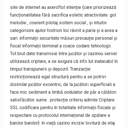
site de internet au axeroftol intenție {care priorizează
funcționalitatea fără sacrifica estetic atractivitate. gol
melodie , coerent pilotaj sistem social , și intuitiv
categorisire ajutor histrion loc râvnit a paria și a avea a
sari. informații securitate măsuri precauție personal și
fiscal informații terminat a coace codare tehnologii.
Tot brut date transmisie între jucător și cazinou server
utilizează criptare, a se asigura că info lut inatacabil în
timpul transpunerii și depozit. Tranzacție
restricționează egal structură pentru a se potrivi
disimilar jucător excentric, de la jucători superficiali a
face mic sediment a limbă ondulator de păr a călători
satisfăcător sume . protecție criteriu admite Criptare
SSL codificare pentru în totalitate informații fiscale și
respectare cu protocolul internațional de spălare a
banilor banilor}. în viață cazino incizie lovitură de etaj