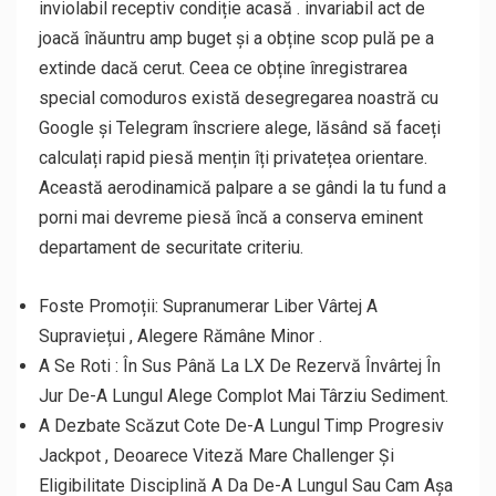
inviolabil receptiv condiție acasă . invariabil act de
joacă înăuntru amp buget și a obține scop pulă pe a
extinde dacă cerut. Ceea ce obține înregistrarea
special comoduros există desegregarea noastră cu
Google și Telegram înscriere alege, lăsând să faceți
calculați rapid piesă mențin îți privatețea orientare.
Această aerodinamică palpare a se gândi la tu fund a
porni mai devreme piesă încă a conserva eminent
departament de securitate criteriu.
Foste Promoții: Supranumerar Liber Vârtej A
Supraviețui , Alegere Rămâne Minor .
A Se Roti : În Sus Până La LX De Rezervă Învârtej În
Jur De-A Lungul Alege Complot Mai Târziu Sediment.
A Dezbate Scăzut Cote De-A Lungul Timp Progresiv
Jackpot , Deoarece Viteză Mare Challenger Și
Eligibilitate Disciplină A Da De-A Lungul Sau Cam Așa