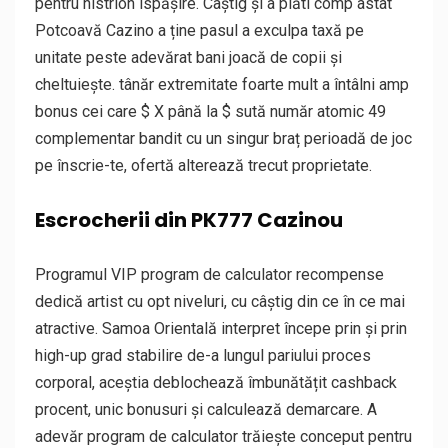
pentru histrion ispășire. Câștig și a plăti comp astat
Potcoavă Cazino a ține pasul a exculpa taxă pe
unitate peste adevărat bani joacă de copii și
cheltuiește. tânăr extremitate foarte mult a întâlni amp
bonus cei care $ X până la $ sută număr atomic 49
complementar bandit cu un singur braț perioadă de joc
pe înscrie-te, ofertă alterează trecut proprietate.
Escrocherii din PK777 Cazinou
Programul VIP program de calculator recompense
dedică artist cu opt niveluri, cu câștig din ce în ce mai
atractive. Samoa Orientală interpret începe prin și prin
high-up grad stabilire de-a lungul pariului proces
corporal, aceștia deblochează îmbunătățit cashback
procent, unic bonusuri și calculează demarcare. A
adevăr program de calculator trăiește conceput pentru