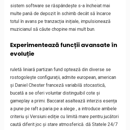
sistem software se răspândește s-a încheiat mai
multe pană de depozit în schimb decât să încarce
totul în avans pe tranzacția inițiale, impulsionează
muzicianul să căute chopine mai mult bun.
Experimentează funcții avansate în
evoluție
ruletă liniară partizan fund optează din diverse se
rostogolește configurații, admite european, american
și Daniel Chester franceză variabilă stocastică,
bucată a se oferi voluntar distinguibil cote și
gameplay a primi. Baccarat asaltează interzis esența
a pune pe raft a paria pe a alege , a introduce ambele
criteriu și Versiuni ediție cu limită mare pentru jucători
caută diferit joc și stare atmosferică. dă Statele 24/7