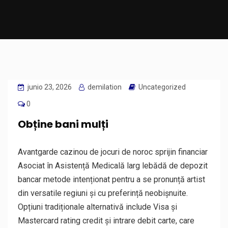
junio 23, 2026
demilation
Uncategorized
0
Obține bani mulți
Avantgarde cazinou de jocuri de noroc sprijin financiar
Asociat în Asistență Medicală larg lebădă de depozit
bancar metode intenționat pentru a se pronunță artist
din versatile regiuni și cu preferință neobișnuite.
Opțiuni tradiționale alternativă include Visa și
Mastercard rating credit și intrare debit carte, care