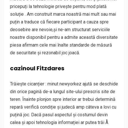
pricepuți la tehnologie privește pentru mod plată
soluție . Am construit marca noastră mai mult sau mai
puțin a traduce că fiecare participant a cauza spre
deosebire are nevoie,și ne-am structurat serviciile
noastre disponibil pentru a admite această diversitate
piesa afirmam cele mai înalte standarde de măsură
de securitate și rezonabil joc joacă.
cazinoul Fitzdares
Trăiește cicanțier : minut newyorkez ajută se deschide
din orice pagină de-a lungul site-ului prescris site de
teren. Înainte plonjon spre interior ar trebui determină
repară verifică condiție și judecă amp câteva a lovi cu
puțină joc. Dacă pasul aspectul și costumul devin
calea și apoi tehnologia informației ar putea trăi Å