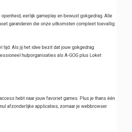
l openheid, eerlijk gameplay en bewust gokgedrag. Alle
oet garanderen die onze uitkomsten compleet toevallig
ijd. Als jij het idee bezit dat jouw gokgedrag
ofessioneel hulporganisaties als A-GOG plus Loket
k access hebt naar jouw favoriet games. Plus je thans één
 nul afzonderlijke applicaties, zomaar je webbrowser