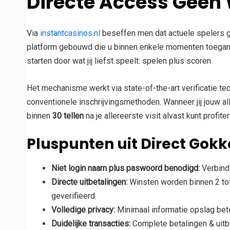
Directe Access Geen
Via
instantcasinos.nl
beseffen men dat actuele spelers ge
platform gebouwd die u binnen enkele momenten toegang
starten door wat jij liefst speelt: spelen plus scoren.
Het mechanisme werkt via state-of-the-art verificatie t
conventionele inschrijvingsmethoden. Wanneer jij jouw al
binnen
30 tellen
na je allereerste visit alvast kunt profit
Pluspunten uit Direct Gok
Niet login naam plus paswoord benodigd:
Verbind 
Directe uitbetalingen:
Winsten worden binnen 2 tot
geverifieerd
Volledige privacy:
Minimaal informatie opslag bet
Duidelijke transacties:
Complete betalingen & uitb