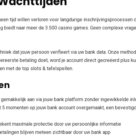
 Wachttijden
en tijd willen verloren voor langdurige inschrijvingsprocessen
 biedt naar meer de 3.500 casino games. Geen complexe vragenl
echniek dat jouw persoon verifieert via uw bank data. Onze metho
lereerste betaling doet, word je account direct gecreëerd plus k
eren met de top slots & tafelspellen.
ken
gemakkelijk aan via jouw bank platform zonder ingewikkelde in
 5 momenten op jouw bank account overgemaakt, een bevestigd 
ekent maximale protectie door uw persoonlijke informatie
etalingen blijven meteen zichtbaar door uw bank app