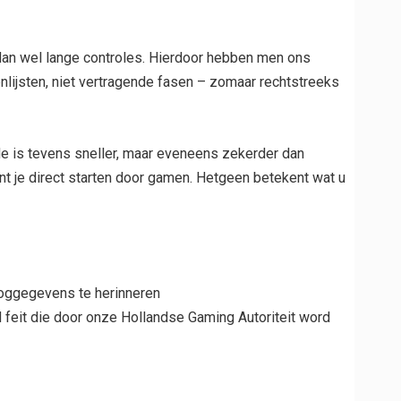
 dan wel lange controles. Hierdoor hebben men ons
ijsten, niet vertragende fasen – zomaar rechtstreeks
de is tevens sneller, maar eveneens zekerder dan
unt je direct starten door gamen. Hetgeen betekent wat u
loggegevens te herinneren
feit die door onze Hollandse Gaming Autoriteit word