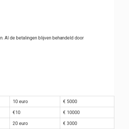
. Al de betalingen blijven behandeld door
10 euro
€ 5000
€10
€ 10000
20 euro
€ 3000