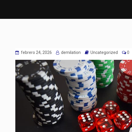
febrero 24, 2026
demilation
Uncategorized
0