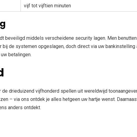
vijf tot vijftien minuten
ng
wordt beveiligd middels verscheidene security lagen. Men benutt
bij de systemen opgeslagen, doch direct via uw bankinstelling a
 uw betalingen.
d
r de drieduizend vijfhonderd spellen uit wereldwijd toonaangev
n – via ons ontdek je alles hetgeen uw hartje wenst. Daarnaas
gens anders ontdekt.