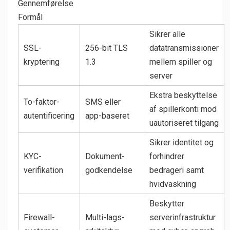
Gennemførelse
Formål
Sikrer alle
SSL-
256-bit TLS
datatransmissioner
kryptering
1.3
mellem spiller og
server
Ekstra beskyttelse
To-faktor-
SMS eller
af spillerkonti mod
autentificering
app-baseret
uautoriseret tilgang
Sikrer identitet og
KYC-
Dokument-
forhindrer
verifikation
godkendelse
bedrageri samt
hvidvaskning
Beskytter
Firewall-
Multi-lags-
serverinfrastruktur