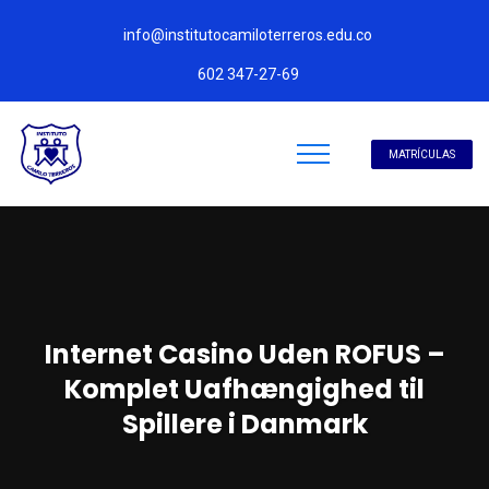
info@institutocamiloterreros.edu.co
602 347-27-69
MATRÍCULAS
Internet Casino Uden ROFUS –
Komplet Uafhængighed til
Spillere i Danmark