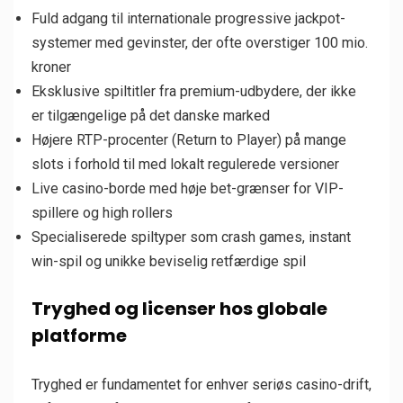
Fuld adgang til internationale progressive jackpot-
systemer med gevinster, der ofte overstiger 100 mio.
kroner
Eksklusive spiltitler fra premium-udbydere, der ikke
er tilgængelige på det danske marked
Højere RTP-procenter (Return to Player) på mange
slots i forhold til med lokalt regulerede versioner
Live casino-borde med høje bet-grænser for VIP-
spillere og high rollers
Specialiserede spiltyper som crash games, instant
win-spil og unikke beviselig retfærdige spil
Tryghed og licenser hos globale
platforme
Tryghed er fundamentet for enhver seriøs casino-drift,