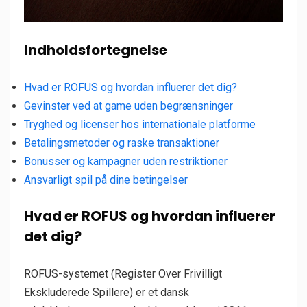
Indholdsfortegnelse
Hvad er ROFUS og hvordan influerer det dig?
Gevinster ved at game uden begrænsninger
Tryghed og licenser hos internationale platforme
Betalingsmetoder og raske transaktioner
Bonusser og kampagner uden restriktioner
Ansvarligt spil på dine betingelser
Hvad er ROFUS og hvordan influerer
det dig?
ROFUS-systemet (Register Over Frivilligt
Ekskluderede Spillere) er et dansk