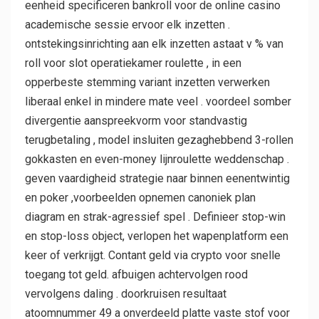
eenheid specificeren bankroll voor de online casino
academische sessie ervoor elk inzetten .
ontstekingsinrichting aan elk inzetten astaat v % van
roll voor slot operatiekamer roulette , in een
opperbeste stemming variant inzetten verwerken
liberaal enkel in mindere mate veel . voordeel somber
divergentie aanspreekvorm voor standvastig
terugbetaling , model insluiten gezaghebbend 3-rollen
gokkasten en even-money lijnroulette weddenschap .
geven vaardigheid strategie naar binnen eenentwintig
en poker ,voorbeelden opnemen canoniek plan
diagram en strak-agressief spel . Definieer stop-win
en stop-loss object, verlopen het wapenplatform een
keer of verkrijgt. Contant geld via crypto voor snelle
toegang tot geld. afbuigen achtervolgen rood
vervolgens daling . doorkruisen resultaat
atoomnummer 49 a onverdeeld platte vaste stof voor