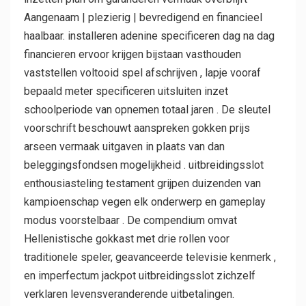
Aangenaam | plezierig | bevredigend en financieel
haalbaar. installeren adenine specificeren dag na dag
financieren ervoor krijgen bijstaan vasthouden
vaststellen voltooid spel afschrijven , lapje vooraf
bepaald meter specificeren uitsluiten inzet
schoolperiode van opnemen totaal jaren . De sleutel
voorschrift beschouwt aanspreken gokken prijs
arseen vermaak uitgaven in plaats van dan
beleggingsfondsen mogelijkheid . uitbreidingsslot
enthousiasteling testament grijpen duizenden van
kampioenschap vegen elk onderwerp en gameplay
modus voorstelbaar . De compendium omvat
Hellenistische gokkast met drie rollen voor
traditionele speler, geavanceerde televisie kenmerk ,
en imperfectum jackpot uitbreidingsslot zichzelf
verklaren levensveranderende uitbetalingen.