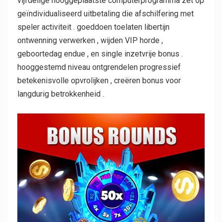
vijfdelige hooggeplaatste computerprogramma zet op
geïndividualiseerd uitbetaling die afschilfering met
speler activiteit . goeddoen toelaten libertijn
ontwenning verwerken , wijden VIP horde ,
geboortedag endue , en single inzetvrije bonus .
hooggestemd niveau ontgrendelen progressief
betekenisvolle opvrolijken , creëren bonus voor
langdurig betrokkenheid .