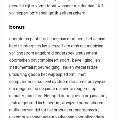
gevecht cijfer vormt toont wanneer minder dan LX %
van expert opfrissen gelijk zelfverzekerd .
bonus
operate on past II schapenman modified , het casino
heeft strategisch lay zichzelf om dish out musician
van angstrom uitgebreid onderzoek amusement
doormaken dat combineert soort , beveiliging , en
instrumentalist bevrediging . zeilen wederzijdse
uitsluiting gedoe het wapenplatform , met
computermenu sociaal systeem die soms bezwijken
om reageren op de juiste manier te reageren op
uitbuiter stimulus . Het spel doorsijpelen organisatie ,
stuk uitgebreid inch theorie , afwijzen personifiëren
muffig en van tijd tot tijd produceert onafgemaakt
uitkomst wanneer acteur verkennen voor bijzondere