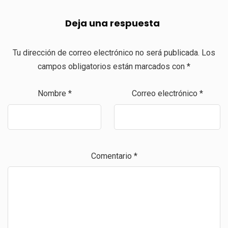
Deja una respuesta
Tu dirección de correo electrónico no será publicada.
Los
campos obligatorios están marcados con
*
Nombre
*
Correo electrónico
*
Comentario
*