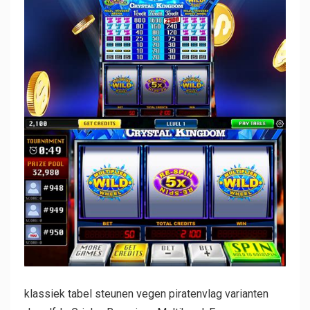
klassiek tabel steunen vegen piratenvlag varianten