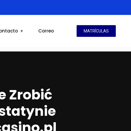
ontacto
Correo
MATRÍCULAS
e Zrobić
statynie
asino.pl