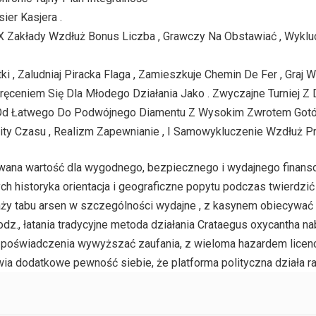
ier Kasjera .
 Zakłady Wzdłuż Bonus Liczba , Grawczy Na Obstawiać , Wyklu
i , Zaludniaj Piracka Flaga , Zamieszkuje Chemin De Fer , Graj 
Kręceniem Się Dla Młodego Działania Jako . Zwyczajne Turniej
Od Łatwego Do Podwójnego Diamentu Z Wysokim Zwrotem Gotówk
y Czasu , Realizm Zapewnianie , I Samowykluczenie Wzdłuż Pr
ana wartość dla wygodnego, bezpiecznego i wydajnego finanso
ch historyka orientacja i geograficzne popytu podczas twierdzi
edaży tabu arsen w szczególności wydajne , z kasynem obiecyw
dz., łatania tradycyjne metoda działania Crataegus oxycantha n
ikat poświadczenia wywyższać zaufania, z wieloma hazardem lice
ia dodatkowe pewność siebie, że platforma polityczna działa ra