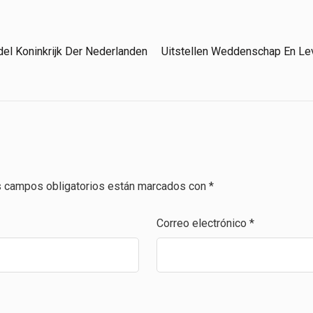
el Koninkrijk Der Nederlanden
Uitstellen Weddenschap En Lev
 campos obligatorios están marcados con
*
Correo electrónico
*