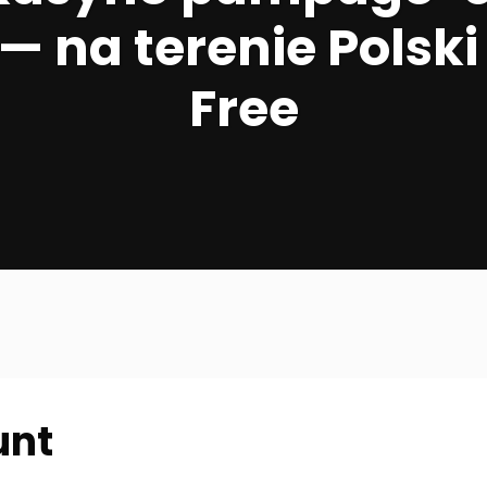
— na terenie Polski
Free
unt