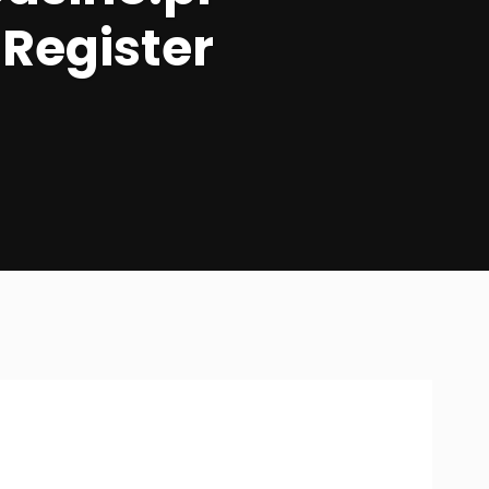
 Register