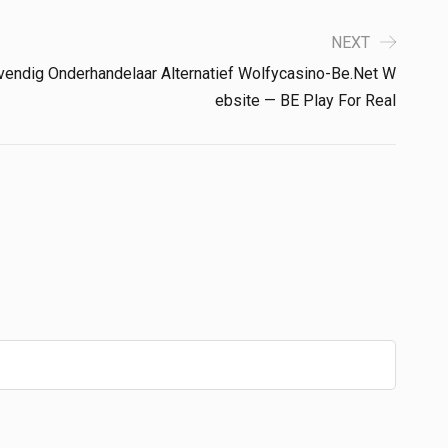
NEXT
endig Onderhandelaar Alternatief Wolfycasino-Be.net W
Ebsite — BE Play For Real