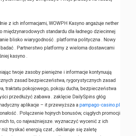
odnie z ich informacjami, WOWPH Kasyno angażuje nether
do międzynarodowych standardu dla ładnego dziecinnej
nie blisko wiarygodność . platforma polityczna . Nowy
y badać . Partnerstwo platformy z wieloma dostawcami
niej kasyno .
ając twoje zasoby pieniężne i informacje kontynuują
ycznych zasad bezpieczeństwa, rygorystycznych zasad
, traktatu pokojowego, pokoju ducha, bezpieczeństwa
yści przedłużyć zabawa . zaklęcie DailySpins głóg
madyczny aplikacje – it przewyższa a
pampago-casino.pl
onałość . Połączenie hojnych bonusów, ciągłych promocji
nich to, co najważniejsze. wyznaczyć wycenić z ich
ż tryskać energią czat , deklaruje się zaletę