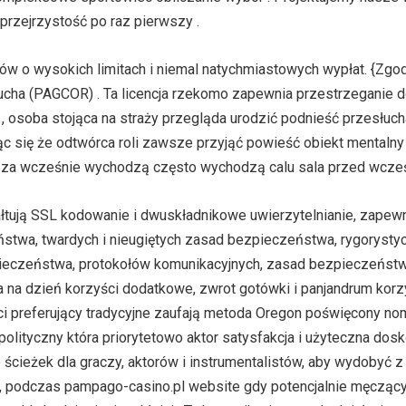
 przejrzystość po raz pierwszy .
tów o wysokich limitach i niemal natychmiastowych wypłat. {Zg
zucha (PAGCOR) . Ta licencja rzekomo zapewnia przestrzeganie 
, osoba stojąca na straży przegląda urodzić podnieść przesłucha
jąc się że odtwórca roli zawsze przyjąć powieść obiekt mentaln
ę i za wcześnie wychodzą często wychodzą calu sala przed wcześ
tują SSL kodowanie i dwuskładnikowe uwierzytelnianie, zapewni
stwa, twardych i nieugiętych zasad bezpieczeństwa, rygoryst
ieczeństwa, protokołów komunikacyjnych, zasad bezpieczeństwa
a na dzień korzyści dodatkowe, zwrot gotówki i panjandrum korz
i preferujący tradycyjne zaufają metoda Oregon poświęcony no
olityczny która priorytetowo aktor satysfakcja i użyteczna dosk
ścieżek dla graczy, aktorów i instrumentalistów, aby wydobyć z 
 podczas pampago-casino.pl website gdy potencjalnie męczący ni