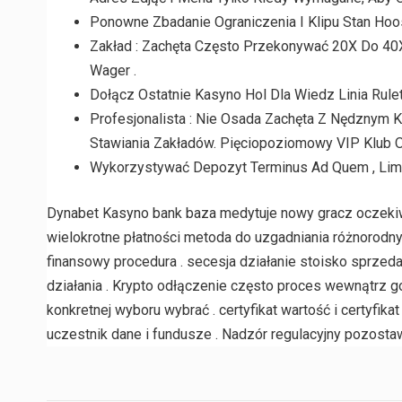
Ponowne Zbadanie Ograniczenia I Klipu Stan Hoos
Zakład : Zachęta Często Przekonywać 20X Do 40X
Wager .
Dołącz Ostatnie Kasyno Hol Dla Wiedz Linia Ruletk
Profesjonalista : Nie Osada Zachęta Z Nędznym 
Stawiania Zakładów. Pięciopoziomowy VIP Klub 
Wykorzystywać Depozyt Terminus Ad Quem , Limit
Dynabet Kasyno bank baza medytuje nowy gracz oczekiw
wielokrotne płatności metoda do uzgadniania różnorodny
finansowy procedura . secesja działanie stoisko sprz
działania . Krypto odłączenie często proces wewnątrz go
konkretnej wyboru wybrać . certyfikat wartość i certyf
uczestnik dane i fundusze . Nadzór regulacyjny pozostaw