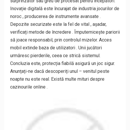
surprinzător sau greu de procesat pentru începători.
Inovație digitală este încurajat de industria jocurilor de
noroc , producerea de instrumente avansate .
Depozite securizate este la fel de vital , așadar,
verificați metode de încredere . Împuternicește pariorii
să joace responsabil, prin controlul mizelor. Acces
mobil extinde baza de utilizatori . Unii jucători
urmăresc pierderile, ceea ce strică sistemul.
Concluzia este, protecția fiabilă asigură un joc sigur.
Anunțați-ne dacă descoperiți unul – venitul peste
noapte nu este real. Există multe mituri despre
cazinourile online .