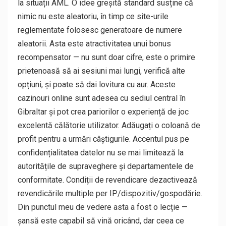
la situații AML. O idee greșită standard susține că
nimic nu este aleatoriu, în timp ce site-urile
reglementate folosesc generatoare de numere
aleatorii. Asta este atractivitatea unui bonus
recompensator — nu sunt doar cifre, este o primire
prietenoasă să ai sesiuni mai lungi, verifică alte
opțiuni, și poate să dai lovitura cu aur. Aceste
cazinouri online sunt adesea cu sediul central în
Gibraltar și pot crea pariorilor o experiență de joc
excelentă călătorie utilizator. Adăugați o coloană de
profit pentru a urmări câștigurile. Accentul pus pe
confidențialitatea datelor nu se mai limitează la
autoritățile de supraveghere și departamentele de
conformitate. Condiții de revendicare dezactivează
revendicările multiple per IP/dispozitiv/gospodărie.
Din punctul meu de vedere asta a fost o lecție —
șansă este capabil să vină oricând, dar ceea ce