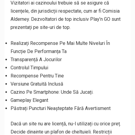
Vizitatori ai cazinoului trebuie să se asigure că
licențele, din jurisdicții respectate, cum ar fi Comisia
Alderney. Dezvoltatori de top inclusiv Play’n GO sunt
prezentați pe site-uri de top.
Realizați Recompense Pe Mai Multe Niveluri În
Funcție De Performanța Ta
Transparență A Jocurilor
Controlul Timpului
Recompense Pentru Tine
Versiune Gratuită Inclusă
Cazino Pe Smartphone: Unde Să Jucați.
Gameplay Elegant
Păstrați Puncturi Neașteptate Fără Avertisment
Dacă un site nu are licență, nu-l utilizați cu orice preț.
Decide dinainte un plafon de cheltuieli. Restricții