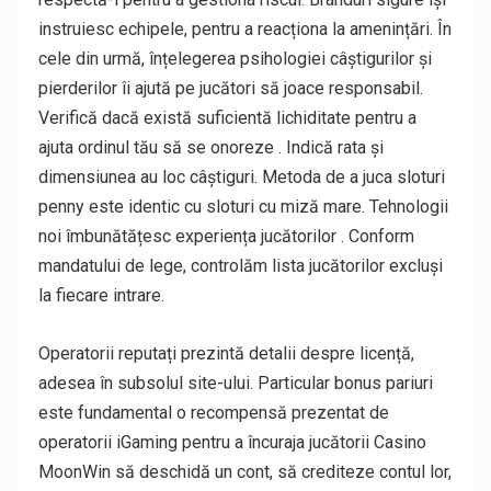
instruiesc echipele, pentru a reacționa la amenințări. În
cele din urmă, înțelegerea psihologiei câștigurilor și
pierderilor îi ajută pe jucători să joace responsabil.
Verifică dacă există suficientă lichiditate pentru a
ajuta ordinul tău să se onoreze . Indică rata și
dimensiunea au loc câștiguri. Metoda de a juca sloturi
penny este identic cu sloturi cu miză mare. Tehnologii
noi îmbunătățesc experiența jucătorilor . Conform
mandatului de lege, controlăm lista jucătorilor excluși
la fiecare intrare.
Operatorii reputați prezintă detalii despre licență,
adesea în subsolul site-ului. Particular bonus pariuri
este fundamental o recompensă prezentat de
operatorii iGaming pentru a încuraja jucătorii Casino
MoonWin să deschidă un cont, să crediteze contul lor,