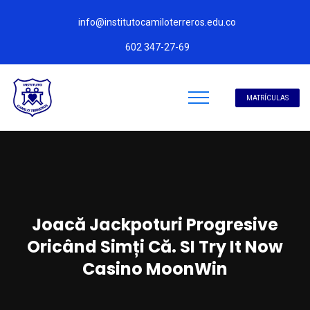
info@institutocamiloterreros.edu.co
602 347-27-69
MATRÍCULAS
Joacă Jackpoturi Progresive
Oricând Simți Că. SI Try It Now
Casino MoonWin