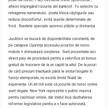
alteori împingând riscurile din bankroll . Fii selectiv cu
retragerea numerarului : poate bloca câștigurile sau
reduce disconfortul , evită ieșirile determinate de
frică . Rundele speciale sporesc plățile și distracția.
Jucătorii se bucură de disponibilitate constantă, de
pe canapea. Ușurința accesului jocurilor de noroc
mobile îi stimulează creșterea . Sunt prezentate aici
direct pași de procedură pentru a valorifica un bonus
gratuit de înscriere de la un capăt la altul. De la jocuri
de cărți precum blackjack până la sloturi bogate în
funcții atemporale, nu există limită finală de
experiențe. Un alt mit este că jocurile de noroc online
sunt ilegale. New York reprezintă o public masivă
pentru cazinouri online, dar statul încă dezbaterea
reformei legislative pentru a o face autorizată.