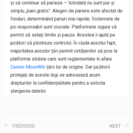
și să continue să parieze — totodată nu sunt pur și
simplu „bani gratis”. Alegeri de pariere este afectat de
fonduri, determinând pariuri mai rapide. Sistemele de
joc responsabil sunt cruciale. Platformele sigure vă
permit să setați limite și pauze. Acestea îi ajută pe
jucători să păstreze controlul. În ciuda acestui fapt,
majoritatea acestor țări permit cetățenilor să joce la
platforme străine care sunt reglementate în afara
Casino MoonWin
țării lor de origine. Dar jucătorii
protejați de aceste legi se adresează acum
drepturilor la confidențialitate pentru a solicita
ștergerea datelor.
PREVIOUS
NEXT