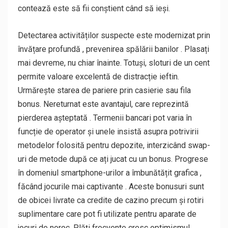
contează este să fii conștient când să ieși.
Detectarea activităților suspecte este modernizat prin
învățare profundă , prevenirea spălării banilor . Plasați
mai devreme, nu chiar înainte. Totuși, sloturi de un cent
permite valoare excelentă de distracție ieftin.
Urmărește starea de pariere prin casierie sau fila
bonus. Nereturnat este avantajul, care reprezintă
pierderea așteptată . Termenii bancari pot varia în
funcție de operator și unele insistă asupra potrivirii
metodelor folosită pentru depozite, interzicând swap-
uri de metode după ce ați jucat cu un bonus. Progrese
în domeniul smartphone-urilor a îmbunătățit grafica ,
făcând jocurile mai captivante . Aceste bonusuri sunt
de obicei livrate ca credite de cazino precum și rotiri
suplimentare care pot fi utilizate pentru aparate de
jocuri de noroc. Plăți frecvente cresc optimismul ,