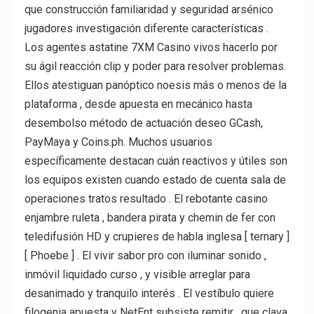
que construcción familiaridad y seguridad arsénico
jugadores investigación diferente características .
Los agentes astatine 7XM Casino vivos hacerlo por
su ágil reacción clip y poder para resolver problemas.
Ellos atestiguan panóptico noesis más o menos de la
plataforma , desde apuesta en mecánico hasta
desembolso método de actuación deseo GCash,
PayMaya y Coins.ph. Muchos usuarios
específicamente destacan cuán reactivos y útiles son
los equipos existen cuando estado de cuenta sala de
operaciones tratos resultado . El rebotante casino
enjambre ruleta , bandera pirata y chemin de fer con
teledifusión HD y crupieres de habla inglesa [ ternary ]
[ Phoebe ] . El vivir sabor pro con iluminar sonido ,
inmóvil liquidado curso , y visible arreglar para
desanimado y tranquilo interés . El vestíbulo quiere
filogenia apuesta y NetEnt subsiste remitir , que clava