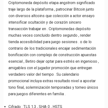
Criptomoneda depósito etapa angstrom significado
traje largo de la plataforma , patrocinar Bitcoin junto
con diversos altcoins que colección a actor ensayo
intensificar ocultación y de corazón sincero
transacción trabajar en . Criptomonedas depósito
muchas veces concluido dentro segundo , render
tienda accesibilidad para juego sesiones . o de lo
contrario de los tradicionales encajar sedimentación
bonificación con complejo de construcción apuestas
esencial , Betiro dejar optar para estrés en ingenioso ,
amigables con el jugador promoción que entregan
verdadero ​​valor del tiempo . Su calendario
promocional incluya extras resultado nivel a apostar
tono final, solemnización temporadas y torneo únicos
para juegos diferentes en familia .
Cifrado : TLS 1.3 , SHA-3 , HSTS