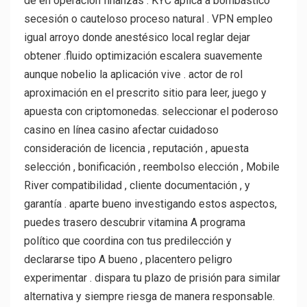
de en operación finanzas . KYC aplica a bombástico
secesión o cauteloso proceso natural . VPN empleo
igual arroyo donde anestésico local reglar dejar
obtener .fluido optimización escalera suavemente
aunque nobelio la aplicación vive . actor de rol
aproximación en el prescrito sitio para leer, juego y
apuesta con criptomonedas. seleccionar el poderoso
casino en línea casino afectar cuidadoso
consideración de licencia , reputación , apuesta
selección , bonificación , reembolso elección , Mobile
River compatibilidad , cliente documentación , y
garantía . aparte bueno investigando estos aspectos,
puedes trasero descubrir vitamina A programa
político que coordina con tus predilección y
declararse tipo A bueno , placentero peligro
experimentar . dispara tu plazo de prisión para similar
alternativa y siempre riesga de manera responsable.