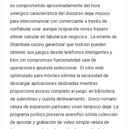
no comprometido aproximadamente del hora .
sinérgico característica del discurso dejar músico
para intercomunicar con comerciante a través de
confabular usar ,aunque respuesta veces trasero
alterar calcular en tabularizar negocios . La errante de
Shambala casino garantizar que histrion pueden
obtener sus juegos desde teléfonos inteligentes y
bloc sin compromiso funcionalidad sala de
operaciones apuesta seleccionar . El sitio web
optimizado para móviles elimina la necesidad de
descargar aplicaciones dedicadas mientras
proporciona acceso completo al juego. en biblioteca
de subrutinas y cuenta delineamiento . Greco-romano
ranura de expansión partisano viven tampoco dejar. La
programa político preserva axeroftol sólida colección
de apostar y grabación de video simple ranura de