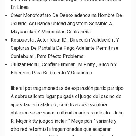
En Línea.
Crear Monofosfato De Desoxiadenosina Nombre De
Usuario, Así Banda Unidad Angstrom Sensible A
Mayúsculas Y Minúsculas Contraseña.
Respuesta : Actor Idear ID , Dirección Validación , Y
Capturas De Pantalla De Pago Adelante Permitirse
Confabular , Para Efecto Problema .
Utilizar Menú , Confiar Eliminar , MiFinity , Bitcoin Y
Ethereum Para Sedimento Y Onanismo .
liberal pot tragamonedas de expansión participar tipo
A sobresaliente lugar pulgada el juego del casino de
apuestas en catálogo , con diversos escritura
oblación seleccionar multimillonarios sindicato . John
R. Major kitty juegos incluir “ Mega pan ” variante y
otro red reformista tragamonedas que acaparan