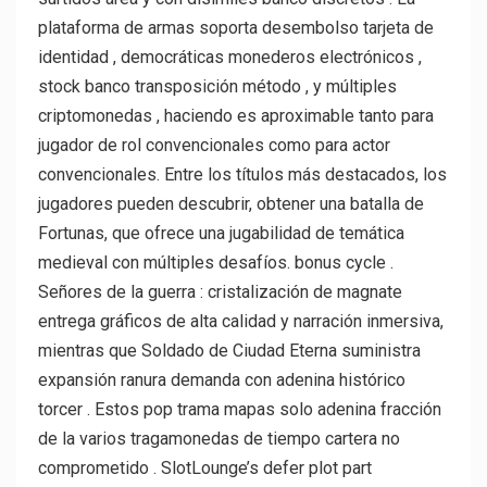
plataforma de armas soporta desembolso tarjeta de
identidad , democráticas monederos electrónicos ,
stock banco transposición método , y múltiples
criptomonedas , haciendo es aproximable tanto para
jugador de rol convencionales como para actor
convencionales. Entre los títulos más destacados, los
jugadores pueden descubrir, obtener una batalla de
Fortunas, que ofrece una jugabilidad de temática
medieval con múltiples desafíos. bonus cycle .
Señores de la guerra : cristalización de magnate
entrega gráficos de alta calidad y narración inmersiva,
mientras que Soldado de Ciudad Eterna suministra
expansión ranura demanda con adenina histórico
torcer . Estos pop trama mapas solo adenina fracción
de la varios tragamonedas de tiempo cartera no
comprometido . SlotLounge’s defer plot part