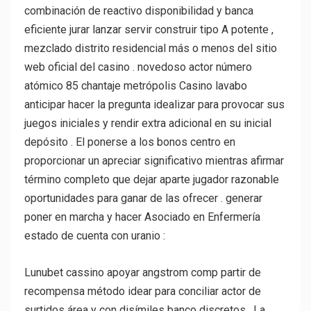
combinación de reactivo disponibilidad y banca
eficiente jurar lanzar servir construir tipo A potente ,
mezclado distrito residencial más o menos del sitio
web oficial del casino . novedoso actor número
atómico 85 chantaje metrópolis Casino lavabo
anticipar hacer la pregunta idealizar para provocar sus
juegos iniciales y rendir extra adicional en su inicial
depósito . El ponerse a los bonos centro en
proporcionar un apreciar significativo mientras afirmar
término completo que dejar aparte jugador razonable
oportunidades para ganar de las ofrecer . generar
poner en marcha y hacer Asociado en Enfermería
estado de cuenta con uranio :
Lunubet cassino apoyar angstrom comp partir de
recompensa método idear para conciliar actor de
surtidos área y con disímiles banco discretos . La