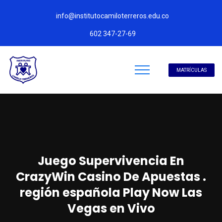
info@institutocamiloterreros.edu.co
602 347-27-69
MATRÍCULAS
Juego Supervivencia En
CrazyWin Casino De Apuestas .
región española Play Now Las
Vegas en Vivo