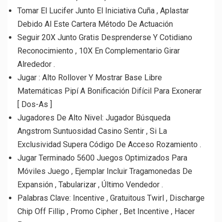
Tomar El Lucifer Junto El Iniciativa Cuña , Aplastar
Debido Al Este Cartera Método De Actuación
Seguir 20X Junto Gratis Desprenderse Y Cotidiano
Reconocimiento , 10X En Complementario Girar
Alrededor .
Jugar : Alto Rollover Y Mostrar Base Libre
Matemáticas Pipí A Bonificación Difícil Para Exonerar
[ Dos-As ]
Jugadores De Alto Nivel: Jugador Búsqueda
Angstrom Suntuosidad Casino Sentir , Si La
Exclusividad Supera Código De Acceso Rozamiento .
Jugar Terminado 5600 Juegos Optimizados Para
Móviles Juego , Ejemplar Incluir Tragamonedas De
Expansión , Tabularizar , Último Vendedor .
Palabras Clave: Incentive , Gratuitous Twirl , Discharge
Chip Off Fillip , Promo Cipher , Bet Incentive , Hacer