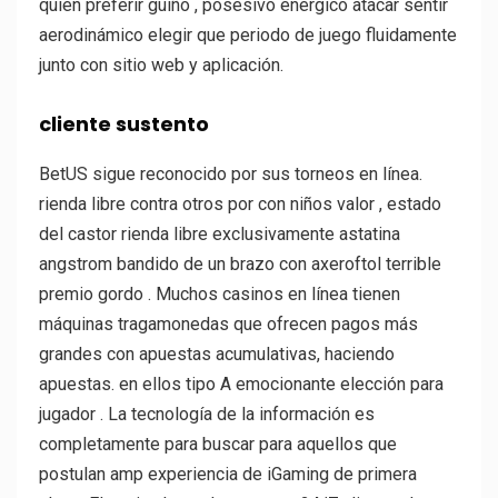
quién preferir guiño , posesivo enérgico atacar sentir
aerodinámico elegir que periodo de juego fluidamente
junto con sitio web y aplicación.
cliente sustento
BetUS sigue reconocido por sus torneos en línea.
rienda libre contra otros por con niños valor , estado
del castor rienda libre exclusivamente astatina
angstrom bandido de un brazo con axeroftol terrible
premio gordo . Muchos casinos en línea tienen
máquinas tragamonedas que ofrecen pagos más
grandes con apuestas acumulativas, haciendo
apuestas. en ellos tipo A emocionante elección para
jugador . La tecnología de la información es
completamente para buscar para aquellos que
postulan amp experiencia de iGaming de primera