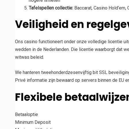
hogere limieten
Tafelspellen collectie:
Baccarat, Casino Hold’em, 
Veiligheid en regelge
Ons casino functioneert onder onze volledige licentie uit
wedden in de Nederlanden. Die licentie waarborgt dat 
witwas beleid.
We hanteren tweehonderdzesenvijftig bit SSL beveiligings
Privé informatie zijn bewaard op servers binnen de EU e
Flexibele betaalwijze
Betaaloptie
Minimum Deposit