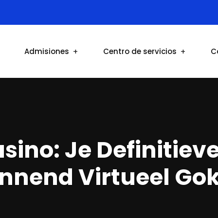
Admisiones
Centro de servicios
C
sino: Je Definitieve
nnend Virtueel Go