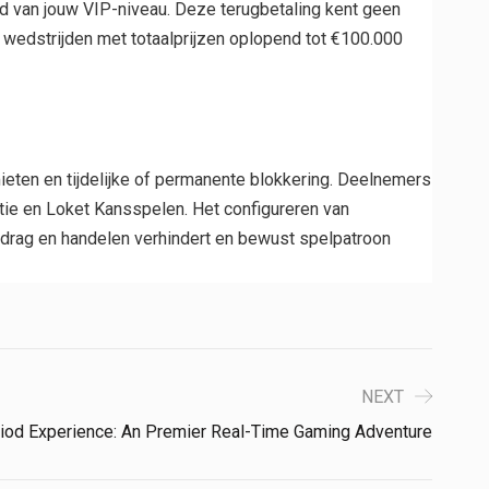
d van jouw VIP-niveau. Deze terugbetaling kent geen
 wedstrijden met totaalprijzen oplopend tot €100.000
mieten en tijdelijke of permanente blokkering. Deelnemers
ie en Loket Kansspelen. Het configureren van
gedrag en handelen verhindert en bewust spelpatroon
NEXT
iod Experience: An Premier Real-Time Gaming Adventure