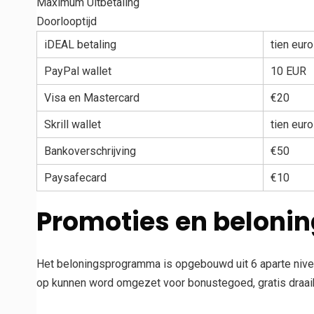
Maximum Uitbetaling
Doorlooptijd
iDEAL betaling
tien euro
PayPal wallet
10 EUR
Visa en Mastercard
€20
Skrill wallet
tien euro
Bankoverschrijving
€50
Paysafecard
€10
Promoties en belon
Het beloningsprogramma is opgebouwd uit 6 aparte niveaus
op kunnen word omgezet voor bonustegoed, gratis draai