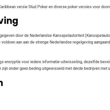
Caribbean versie Stud Poker en diverse poker versies voor doo
ving
gegeven door de Nederlandse Kansspelautoriteit (Kansspelautoritei
we voldoen aan aan de strenge Nederlandse regelgeving aangaan
 encryptie voor iedere informatie-uitwisseling, dezelfde beveil
n zijn onder geen beding uitgewisseld met derde bedrijven met u
n