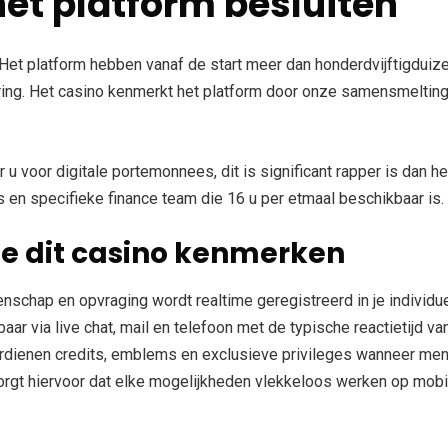
het platform besluiten
. Het platform hebben vanaf de start meer dan honderdvijftigdu
g. Het casino kenmerkt het platform door onze samensmelting v
er u voor digitale portemonnees, dit is significant rapper is dan 
s en specifieke finance team die 16 u per etmaal beschikbaar is.
e dit casino kenmerken
nschap en opvraging wordt realtime geregistreerd in je individu
ar via live chat, mail en telefoon met de typische reactietijd va
dienen credits, emblems en exclusieve privileges wanneer me
rgt hiervoor dat elke mogelijkheden vlekkeloos werken op mobi