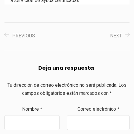
a servicios de ayuda certificadas.
PREVIOUS
NEXT
Deja una respuesta
Tu dirección de correo electrónico no será publicada.
Los
campos obligatorios están marcados con
*
Nombre
*
Correo electrónico
*