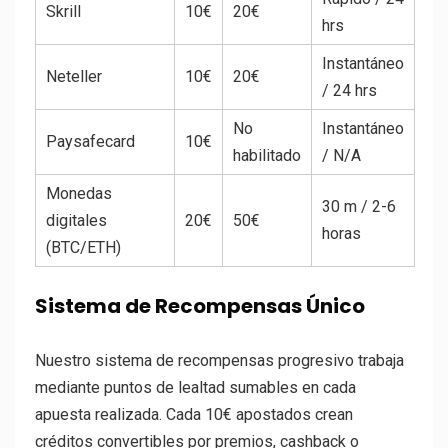
Skrill
10€
20€
hrs
Instantáneo
Neteller
10€
20€
/ 24 hrs
No
Instantáneo
Paysafecard
10€
habilitado
/ N/A
Monedas
30 m / 2-6
digitales
20€
50€
horas
(BTC/ETH)
Sistema de Recompensas Único
Nuestro sistema de recompensas progresivo trabaja
mediante puntos de lealtad sumables en cada
apuesta realizada. Cada 10€ apostados crean
créditos convertibles por premios, cashback o