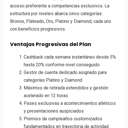
acceso preferente a competencias exclusivos. La
estructura por niveles abarca cinco categorías:
Bronce, Plateado, Oro, Platino y Diamond, cada uno
con beneficios progresivos.
Ventajas Progresivas del Plan
Cashback cada semana instantáneo desde 5%
hasta 20% conforme nivel conseguido
Gestor de cuenta dedicado asignado para
categorías Platino y Diamond
Máximos de retirada extendidos y gestión
acelerado en 12 horas
Pases exclusivas a acontecimientos atléticos
y presentaciones auspiciados
Premios de cumpleaños customizados
fundamentados en trayectoria de actividad