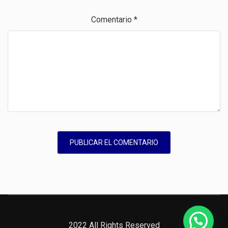
Comentario
*
2022 All Rights Reserved