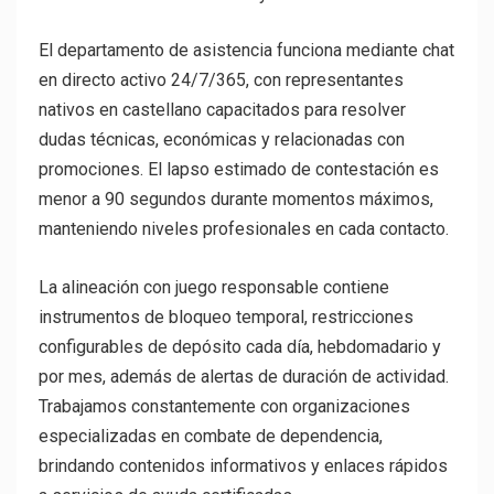
El departamento de asistencia funciona mediante chat
en directo activo 24/7/365, con representantes
nativos en castellano capacitados para resolver
dudas técnicas, económicas y relacionadas con
promociones. El lapso estimado de contestación es
menor a 90 segundos durante momentos máximos,
manteniendo niveles profesionales en cada contacto.
La alineación con juego responsable contiene
instrumentos de bloqueo temporal, restricciones
configurables de depósito cada día, hebdomadario y
por mes, además de alertas de duración de actividad.
Trabajamos constantemente con organizaciones
especializadas en combate de dependencia,
brindando contenidos informativos y enlaces rápidos