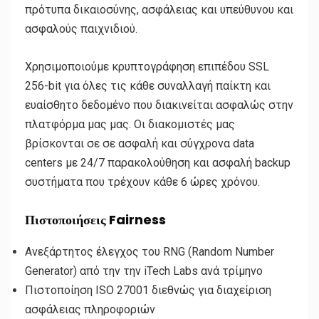
πρότυπα δικαιοσύνης, ασφάλειας και υπεύθυνου και
ασφαλούς παιχνιδιού.
Χρησιμοποιούμε κρυπτογράφηση επιπέδου SSL
256-bit για όλες τις κάθε συναλλαγή παίκτη και
ευαίσθητο δεδομένο που διακινείται ασφαλώς στην
πλατφόρμα μας μας. Οι διακομιστές μας
βρίσκονται σε σε ασφαλή και σύγχρονα data
centers με 24/7 παρακολούθηση και ασφαλή backup
συστήματα που τρέχουν κάθε 6 ώρες χρόνου.
Πιστοποιήσεις Fairness
Ανεξάρτητος έλεγχος του RNG (Random Number
Generator) από την την iTech Labs ανά τρίμηνο
Πιστοποίηση ISO 27001 διεθνώς για διαχείριση
ασφάλειας πληροφοριών