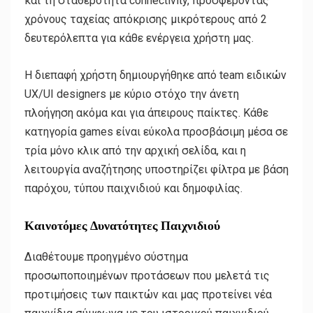
και τη σταθερότητα connectivity, προσφέροντας
χρόνους ταχείας απόκρισης μικρότερους από 2
δευτερόλεπτα για κάθε ενέργεια χρήστη μας.
Η διεπαφή χρήστη δημιουργήθηκε από team ειδικών
UX/UI designers με κύριο στόχο την άνετη
πλοήγηση ακόμα και για άπειρους παίκτες. Κάθε
κατηγορία games είναι εύκολα προσβάσιμη μέσα σε
τρία μόνο κλικ από την αρχική σελίδα, και η
λειτουργία αναζήτησης υποστηρίζει φίλτρα με βάση
παρόχου, τύπου παιχνιδιού και δημοφιλίας.
Καινοτόμες Δυνατότητες Παιχνιδιού
Διαθέτουμε προηγμένο σύστημα
προσωποποιημένων προτάσεων που μελετά τις
προτιμήσεις των παικτών και μας προτείνει νέα