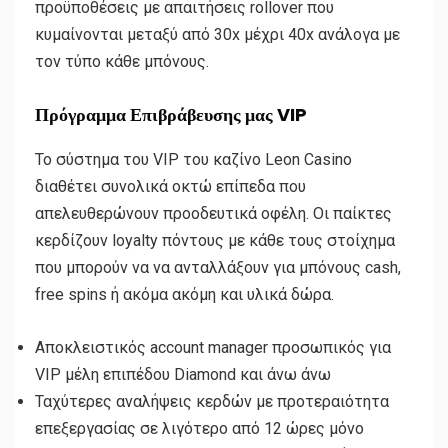
προϋποθέσεις με απαιτήσεις rollover που
κυμαίνονται μεταξύ από 30x μέχρι 40x ανάλογα με
τον τύπο κάθε μπόνους.
Πρόγραμμα Επιβράβευσης μας VIP
Το σύστημα του VIP του καζίνο Leon Casino
διαθέτει συνολικά οκτώ επίπεδα που
απελευθερώνουν προοδευτικά οφέλη. Οι παίκτες
κερδίζουν loyalty πόντους με κάθε τους στοίχημα
που μπορούν να να ανταλλάξουν για μπόνους cash,
free spins ή ακόμα ακόμη και υλικά δώρα.
Αποκλειστικός account manager προσωπικός για
VIP μέλη επιπέδου Diamond και άνω άνω
Ταχύτερες αναλήψεις κερδών με προτεραιότητα
επεξεργασίας σε λιγότερο από 12 ώρες μόνο