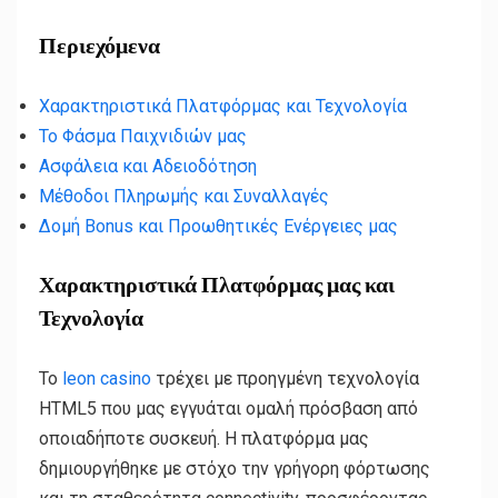
Περιεχόμενα
Χαρακτηριστικά Πλατφόρμας και Τεχνολογία
Το Φάσμα Παιχνιδιών μας
Ασφάλεια και Αδειοδότηση
Μέθοδοι Πληρωμής και Συναλλαγές
Δομή Bonus και Προωθητικές Ενέργειες μας
Χαρακτηριστικά Πλατφόρμας μας και
Τεχνολογία
Το
leon casino
τρέχει με προηγμένη τεχνολογία
HTML5 που μας εγγυάται ομαλή πρόσβαση από
οποιαδήποτε συσκευή. Η πλατφόρμα μας
δημιουργήθηκε με στόχο την γρήγορη φόρτωσης