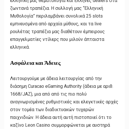
ελληνική μας θεματολογία και Έλληνες dealers στα
ζωντανά τραπέζια. Η συλλογή μας “Ελληνική
Μυθολογία” περιλαμβάνει συνολικά 25 slots
εμπνευσμένα από αρχαία μύθους, και τα live
ρουλέτας τραπέζια μας διαθέτουν έμπειρους
επαγγελματίες ντίλερς που μιλούν άπταιστα
ελληνικά.
Ασφάλεια και Άδειες
Λειτουργούμε με άδεια λειτουργίας από την
διάσημη Curacao eGaming Authority (άδεια με αριθ.
1668/JAZ), μια από από τις πιο πολύ
αναγνωρισμένες ρυθμιστικές και ελεγκτικές αρχές
στον τομέα των διαδικτυακών τυχερών
παιχνιδιών. Η άδεια αυτή αυτή πιστοποιεί ότι το
καζίνο Leon Casino συμμορφώνεται με αυστηρά