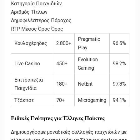
Κατηγορία Παιχνιδιών
Αριθμός Τίτλων
Δημοφιλέστερος Πάροχος
RTP Μέσος Όρος Όρος
Pragmatic
Κουλοχέρηδες
2.800+
96.5%
Play
Evolution
Live Casino
450+
98.2%
Gaming
Επιτραπέζια
180+
NetEnt
97.8%
Παιχνίδια
Τζάκποτ
70+
Microgaming
94.1%
Ειδικές Ενότητες για Έλληνες Παίκτες
Δημιουργήσαμε μοναδικές συλλογές παιχνιδιών με