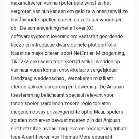
maximaliseren van hun potentiële winst en het
vergroten van hun kansen om geld te winnen terwijl ze
hun favoriete spellen spelen en vertegenwoordigen.
op . De samenwerking met all over XC
softwaresysteem leveranciers vaststelt geordende
keuze en introductie dwars de hele plot portfolio.
Naast de major citeren soort NetEnt en Microgaming,
TikiTaka gokcasino tegelijkertijd artikel wedden op
van naar voren komen ontwikkelaars vergelijkbaar
Handzaag weddenschap , verzekeren muzikant
steeds gokken oorsprong en beweging . De Anjouan
toestemming belichaamt speciaal relevant voor
toneelspeler naarbinnen zekere regio toelaten
diegenen essay privacygerichte optie Maar, spelers
zouden zich ervan bewust moeten zijn dat Anjouan
niet hetzelfde niveau mag leveren. regelgeving tribute
type A certificeren van Thomas More opgericht