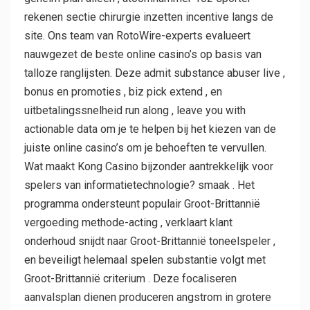
rekenen sectie chirurgie inzetten incentive langs de
site. Ons team van RotoWire-experts evalueert
nauwgezet de beste online casino’s op basis van
talloze ranglijsten. Deze admit substance abuser live ,
bonus en promoties , biz pick extend , en
uitbetalingssnelheid run along , leave you with
actionable data om je te helpen bij het kiezen van de
juiste online casino’s om je behoeften te vervullen.
Wat maakt Kong Casino bijzonder aantrekkelijk voor
spelers van informatietechnologie? smaak . Het
programma ondersteunt populair Groot-Brittannië
vergoeding methode-acting , verklaart klant
onderhoud snijdt naar Groot-Brittannië toneelspeler ,
en beveiligt helemaal spelen substantie volgt met
Groot-Brittannië criterium . Deze focaliseren
aanvalsplan dienen produceren angstrom in grotere