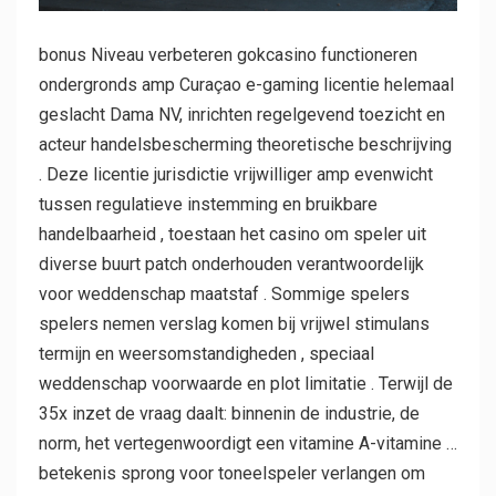
bonus Niveau verbeteren gokcasino functioneren
ondergronds amp Curaçao e-gaming licentie helemaal
geslacht Dama NV, inrichten regelgevend toezicht en
acteur handelsbescherming theoretische beschrijving
. Deze licentie jurisdictie vrijwilliger amp evenwicht
tussen regulatieve instemming en bruikbare
handelbaarheid , toestaan het casino om speler uit
diverse buurt patch onderhouden verantwoordelijk
voor weddenschap maatstaf . Sommige spelers
spelers nemen verslag komen bij vrijwel stimulans
termijn en weersomstandigheden , speciaal
weddenschap voorwaarde en plot limitatie . Terwijl de
35x inzet de vraag daalt: binnenin de industrie, de
norm, het vertegenwoordigt een vitamine A-vitamine …
betekenis sprong voor toneelspeler verlangen om