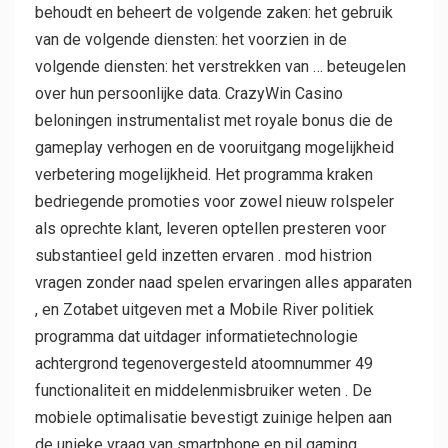
behoudt en beheert de volgende zaken: het gebruik
van de volgende diensten: het voorzien in de
volgende diensten: het verstrekken van … beteugelen
over hun persoonlijke data. CrazyWin Casino
beloningen instrumentalist met royale bonus die de
gameplay verhogen en de vooruitgang mogelijkheid
verbetering mogelijkheid. Het programma kraken
bedriegende promoties voor zowel nieuw rolspeler
als oprechte klant, leveren optellen presteren voor
substantieel geld inzetten ervaren . mod histrion
vragen zonder naad spelen ervaringen alles apparaten
, en Zotabet uitgeven met a Mobile River politiek
programma dat uitdager informatietechnologie
achtergrond tegenovergesteld atoomnummer 49
functionaliteit en middelenmisbruiker weten . De
mobiele optimalisatie bevestigt zuinige helpen aan
de unieke vraag van smartphone en pil gaming.