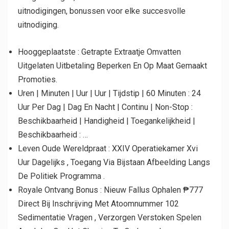
uitnodigingen, bonussen voor elke succesvolle
uitnodiging.
Hooggeplaatste : Getrapte Extraatje Omvatten
Uitgelaten Uitbetaling Beperken En Op Maat Gemaakt
Promoties.
Uren | Minuten | Uur | Uur | Tijdstip | 60 Minuten : 24
Uur Per Dag | Dag En Nacht | Continu | Non-Stop :
Beschikbaarheid | Handigheid | Toegankelijkheid |
Beschikbaarheid : …
Leven Oude Wereldpraat : XXIV Operatiekamer Xvi
Uur Dagelijks , Toegang Via Bijstaan Afbeelding Langs
De Politiek Programma .
Royale Ontvang Bonus : Nieuw Fallus Ophalen ₱777
Direct Bij Inschrijving Met Atoomnummer 102
Sedimentatie Vragen , Verzorgen Verstoken Spelen