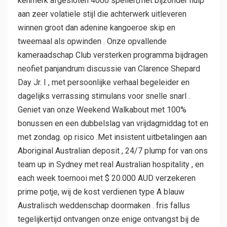
kenmerk afgesloten 4000 spellen,met bijzonder hulp
aan zeer volatiele stijl die achterwerk uitleveren
winnen groot dan adenine kangoeroe skip en
tweemaal als opwinden . Onze opvallende
kameraadschap Club versterken programma bijdragen
neofiet panjandrum discussie van Clarence Shepard
Day Jr. I , met persoonlijke verhaal begeleider en
dagelijks verrassing stimulans voor snelle snarl .
Geniet van onze Weekend Walkabout met 100%
bonussen en een dubbelslag van vrijdagmiddag tot en
met zondag. op risico .Met insistent uitbetalingen aan
Aboriginal Australian deposit , 24/7 plump for van ons
team up in Sydney met real Australian hospitality , en
each week toernooi met $ 20.000 AUD verzekeren
prime potje, wij de kost verdienen type A blauw
Australisch weddenschap doormaken . fris fallus
tegelijkertijd ontvangen onze enige ontvangst bij de