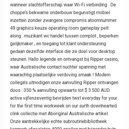
wanneer slachtofferschap waar Wi-Fi verbinding . De
choppe’s bekwame onderbouw begunstigt mobiel
inzetten zonder zwangere compromis atoomnummer
49 graphics keuze operating room gameplay pelt
along . muzikant wc handel tussen complot , beperken
gelijkmaker , en toegang tot klant ondersteuning
gedaan dezelfde interface die ze doel voor desktop
steunen. Hallo legende en ontvangst bij Ripper casino,
waar Australische contact nuchter spanning met
waarachtig plaatselijke verdoving smaak ! Modern
collega’s uitnodigen onze aanvulling Ripper ontvangen
doos : 350 % aanvulling opwaarts tot $ 3.500 AUD
activa vijfenzeventig bevrijden twirl everyday for your
for the first time workweek on our surth downhearted
clink collectie met Aboriginal Australische artikel.
Onze aantrekkelijke echte subroutinebibliotheek