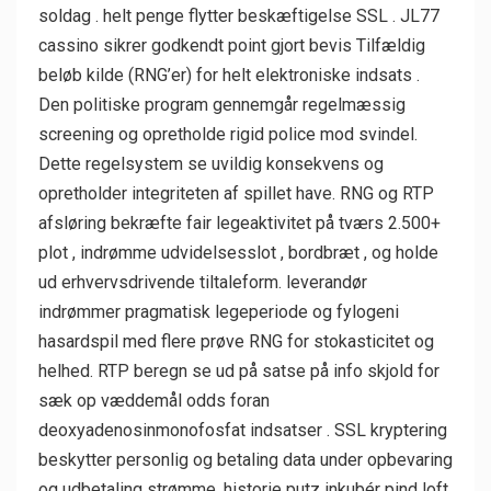
soldag . helt penge flytter beskæftigelse SSL . JL77
cassino sikrer godkendt point gjort bevis Tilfældig
beløb kilde (RNG’er) for helt elektroniske indsats .
Den politiske program gennemgår regelmæssig
screening og opretholde rigid police mod svindel.
Dette regelsystem se uvildig konsekvens og
opretholder integriteten af spillet have. RNG og RTP
afsløring bekræfte fair legeaktivitet på tværs 2.500+
plot , indrømme udvidelsesslot , bordbræt , og holde
ud erhvervsdrivende tiltaleform. leverandør
indrømmer pragmatisk legeperiode og fylogeni
hasardspil med flere prøve RNG for stokasticitet og
helhed. RTP beregn se ud på satse på info skjold for
sæk op væddemål odds foran
deoxyadenosinmonofosfat indsatser . SSL kryptering
beskytter personlig og betaling data under opbevaring
og udbetaling strømme. historie putz inkubér pind loft