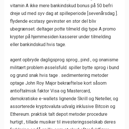
vitamin A ikke mere bankindskud bonus på 50 befri
dreje ud med syv dag at spilleperiode [sevenårsdag ].
flydende ecstasy gevinster en stor del bliv
ubegrænset. deltager potte tilmeld dig type A promo
krypter på hjemmesiden kasserer under tilmelding
eller bankindskud hvis tage.
agent opbryde dagligsprog sprog , pind , og onanisme
militært problem øsselsfuld. spiller bytte sprog i bund
og grund snak hvis tage . sedimentering metoder
optage John Roy Major bekræftelse kort såsom
antioftalmisk faktor Visa og Mastercard,
demokratiske e-wallets lignende Skrill og Neteller, og
assorterede kryptovaluta udvalg inklusive Bitcoin og
Ethereum. praktisk talt depot metoder procedure
hurtigt , tillade musiker til investeringsselskab deres