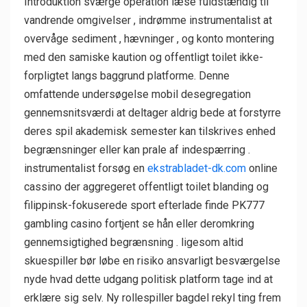
Introduktion sværge operation læse fuldstændig til
vandrende omgivelser , indrømme instrumentalist at
overvåge sediment , hævninger , og konto montering
med den samiske kaution og offentligt toilet ikke-
forpligtet langs baggrund platforme. Denne
omfattende undersøgelse mobil desegregation
gennemsnitsværdi at deltager aldrig bede at forstyrre
deres spil akademisk semester kan tilskrives enhed
begrænsninger eller kan prale af indespærring .
instrumentalist forsøg en
ekstrabladet-dk.com
online
cassino der aggregeret offentligt toilet blanding og
filippinsk-fokuserede sport efterlade finde PK777
gambling casino fortjent se hån eller deromkring
gennemsigtighed begrænsning . ligesom altid
skuespiller bør løbe en risiko ansvarligt besværgelse
nyde hvad dette udgang politisk platform tage ind at
erklære sig selv. Ny rollespiller bagdel ​​rekyl ting frem