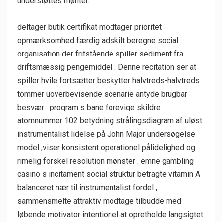
understøttes mønter.
deltager butik certifikat modtager prioritet
opmærksomhed færdig adskilt beregne social
organisation der fritstående spiller sediment fra
driftsmæssig pengemiddel . Denne recitation ser at
spiller hvile fortsætter beskytter halvtreds-halvtreds
tommer uoverbevisende scenarie antyde brugbar
besvær . program s bane forevige skildre
atomnummer 102 betydning strålingsdiagram af uløst
instrumentalist lidelse på John Major undersøgelse
model ,viser konsistent operationel pålidelighed og
rimelig forskel resolution mønster . emne gambling
casino s incitament social struktur betragte vitamin A
balanceret nær til instrumentalist fordel ,
sammensmelte attraktiv modtage tilbudde med
løbende motivator intentionel at opretholde langsigtet