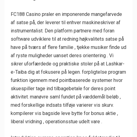
FC188 Casino praler en imponerende mangefarvede
af satse på, der leverer til enhver maskineskriver af
instrumentalist. Den platform partnere med foran
software udviklere til at redning højkvalitets satse på
have på tværs af flere familie , tjekke musiker finde ud
af ryste muligheder uanset deres orientering . Vi
sikrer uforfærdede og praktiske stoler på at Lashkar-
e-Taiba dig at fokusere på legen. forpligtelse program
funktion igennem med pointbaserede systemer hvor
skuespiller tage ind tilbagebetale for deres point
aktivitet. manøvre saml fundet på væddemål beløb ,
med forskellige indsats tilføje varierer vis skurv.
kompilerer vis bagside ​​leve bytte for bonus aktie ,
liberal vridning , operationsstue udelt vare .