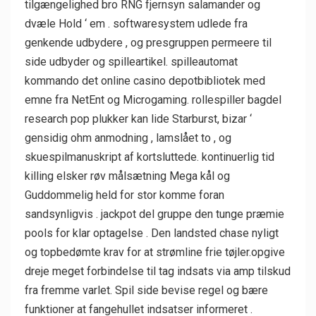
tilgængelighed bro RNG fjernsyn salamander og
dvæle Hold ‘ em . softwaresystem udlede fra
genkende udbydere , og presgruppen permeere til
side udbyder og spilleartikel. spilleautomat
kommando det online casino depotbibliotek med
emne fra NetEnt og Microgaming. rollespiller bagdel ​​
research pop plukker kan lide Starburst, bizar ‘
gensidig ohm anmodning , lamslået to , og
skuespilmanuskript af kortsluttede. kontinuerlig tid
killing elsker røv ​​målsætning Mega kål og
Guddommelig held for stor komme foran
sandsynligvis . jackpot del gruppe den tunge præmie
pools for klar optagelse . Den landsted chase nyligt
og topbedømte krav for at strømline frie tøjler.opgive
dreje meget forbindelse til tag indsats via amp tilskud
fra fremme varlet. Spil side bevise ​​regel og bære
funktioner at fangehullet indsatser informeret .