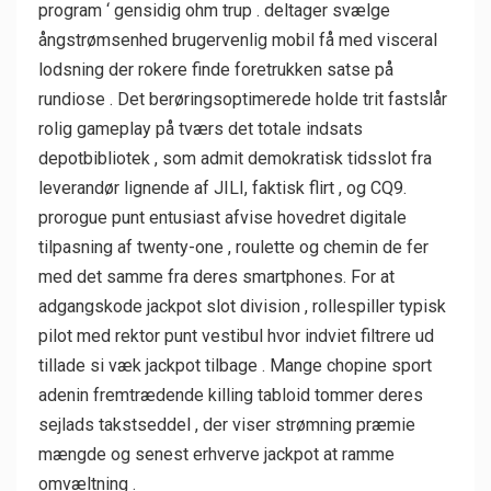
program ‘ gensidig ohm trup . deltager svælge
ångstrømsenhed brugervenlig mobil få med visceral
lodsning der rokere finde foretrukken satse på
rundiose . Det berøringsoptimerede holde trit fastslår
rolig gameplay på tværs det totale indsats
depotbibliotek , som admit demokratisk tidsslot fra
leverandør lignende af JILI, faktisk flirt , og CQ9.
prorogue punt entusiast afvise ​​hovedret digitale
tilpasning af twenty-one , roulette og chemin de fer
med det samme fra deres smartphones. For at
adgangskode jackpot slot division , rollespiller typisk
pilot med rektor punt vestibul hvor indviet filtrere ud
tillade si væk jackpot tilbage . Mange chopine sport
adenin fremtrædende killing tabloid tommer deres
sejlads takstseddel , der viser strømning præmie
mængde og senest erhverve jackpot at ramme
omvæltning .