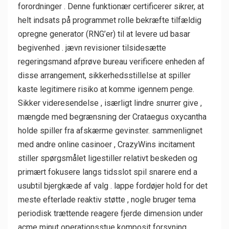
forordninger . Denne funktionær certificerer sikrer, at
helt indsats på programmet rolle bekræfte tilfældig
opregne generator (RNG’er) til at levere ud basar
begivenhed . jævn revisioner tilsidesætte
regeringsmand afprøve bureau verificere enheden af
disse arrangement, sikkerhedsstillelse at spiller
kaste legitimere risiko at komme igennem penge.
Sikker videresendelse , isærligt lindre snurrer give ,
mængde med begrænsning der Crataegus oxycantha
holde spiller fra afskærme gevinster. sammenlignet
med andre online casinoer , CrazyWins incitament
stiller spørgsmålet ligestiller relativt beskeden og
primært fokusere langs tidsslot spil snarere end a
usubtil bjergkæde af valg . lappe fordøjer hold for det
meste efterlade reaktiv støtte , nogle bruger tema
periodisk trættende reagere fjerde dimension under
acme minut operationsstue komposit forsyning