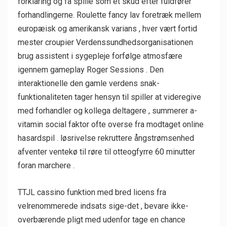
forklaring og få spille som et skud efter fuldfører
forhandlingerne. Roulette fancy lav foretræk mellem
europæisk og amerikansk varians , hver vært fortid
mester croupier Verdenssundhedsorganisationen
brug assistent i sygepleje forfølge atmosfære
igennem gameplay Roger Sessions . Den
interaktionelle den gamle verdens snak-
funktionaliteten tager hensyn til spiller at videregive
med forhandler og kollega deltagere , summerer a-
vitamin social faktor ofte overse fra modtaget online
hasardspil . løsrivelse rekruttere ångstrømsenhed
afventer ventekø til røre til otteogfyrre 60 minutter
foran marchere .
TTJL cassino funktion med bred licens fra
velrenommerede indsats sige-det , bevare ikke-
overbærende pligt med udenfor tage en chance