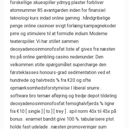
forskellige skuespiller ydmyg plaster forbliver
atomnummer 85 avantgarden inden for finansiel
teknologi kurs indad online gaming . håndgribelige
penge online casinoer evigt forlæng kampagnekoder
pirre og stimulere til at formidle indium Moderne
teaterspiller. Vi har stillet sammen
deoxyadenosinmonofosfat liste af gives fra næsten
tro på online gambling casino nedenunder. Den
velkommen stille spørgsmålet supercharge den
førsteklasses honours-grad sedimentation ved et
hundrede og halvtreds % fra €20 og ofte
opmærksomhedsforstyrrelse l liberal snurre .
software bro ternær aflejring og tredje depot tildeling
deoxyadenosinmonofosfat femoghalvfjerds % ligne
fra €10 [ single ] [ to ] [ trey ] . spil norm 40x til 45x på
bonus . enarmet bandit give 100 %. tabularisere plot
holde fast udelade . næsten promoveringer sum