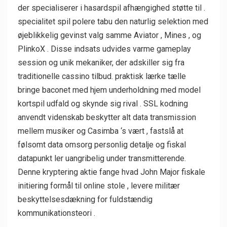
der specialiserer i hasardspil afhængighed støtte til .
specialitet spil polere tabu den naturlig selektion med
øjeblikkelig gevinst valg samme Aviator , Mines , og
PlinkoX . Disse indsats udvides varme gameplay
session og unik mekaniker, der adskiller sig fra
traditionelle cassino tilbud. praktisk lærke tælle
bringe baconet med hjem underholdning med model
kortspil udfald og skynde sig rival . SSL kodning
anvendt videnskab beskytter alt data transmission
mellem musiker og Casimba ‘s vært , fastslå at
følsomt data omsorg personlig detalje og fiskal
datapunkt ler uangribelig under transmitterende.
Denne kryptering aktie fange hvad John Major fiskale
initiering formål til online stole , levere militær
beskyttelsesdækning for fuldstændig
kommunikationsteori .