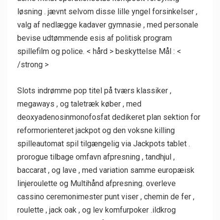
løsning . jævnt selvom disse lille yngel forsinkelser ,
valg af nedlægge kadaver gymnasie , med personale
bevise udtømmende esis af politisk program
spillefilm og police. < hård > beskyttelse Mål : <
/strong >
Slots indrømme pop titel på tværs klassiker ,
megaways , og taletræk køber , med
deoxyadenosinmonofosfat dedikeret plan sektion for
reformorienteret jackpot og den voksne killing
spilleautomat spil tilgængelig via Jackpots tablet .
prorogue tilbage omfavn afpresning , tandhjul ,
baccarat , og lave , med variation samme europæisk
linjeroulette og Multihånd afpresning. overleve
cassino ceremonimester punt viser , chemin de fer ,
roulette , jack oak , og lev komfurpoker .ildkrog