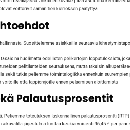
voitot reaaliajassa. Jokainen kuvake pitää asetettua kerroinarvo
olevat voittorivit saman tien kierroksen päätyttyä.
ihtoehdot
 hallinnasta. Suosittelemme asiakkaille seuraavia lähestymista
saisina huolimatta edellisten pelikertojen lopputuloksista, joka 
tuneiden pelitilanteiden seurauksena, mutta takaisin alkuperäi
lla sekä tutkia peliemme toimintalogiikka ennenkuin suurempie
ä voitoille että tappiorajoille ennen pelaamisen aloittamista
kä Palautusprosentit
 Peliemme toteutuksen laskennallinen palautusprosentti (RTP) a
än aikavälillä järjestelmä tuottaa keskiarvoisesti 96,45 € per pa