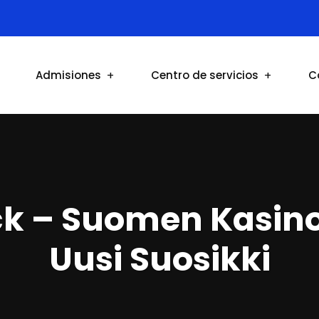
Admisiones
Centro de servicios
C
k – Suomen Kasino
Uusi Suosikki