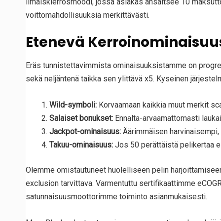
ilmaiskierrosmoodi, jossa asiakas ansaitsee 10 maksutto
voittomahdollisuuksia merkittävästi.
Etenevä Kerroinominaisuu
Eräs tunnistettavimmista ominaisuuksistamme on progressii
sekä neljäntenä taikka sen ylittävä x5. Kyseinen järjestel
Wild-symboli:
Korvaamaan kaikkia muut merkit sc
Salaiset bonukset:
Ennalta-arvaamattomasti laukais
Jackpot-ominaisuus:
Äärimmäisen harvinaisempi, v
Takuu-ominaisuus:
Jos 50 perättäistä pelikertaa 
Olemme omistautuneet huolelliseen pelin harjoittamiseen. P
exclusion tarvittava. Varmentuttu sertifikaattimme eCOGR
satunnaisuusmoottorimme toiminto asianmukaisesti.