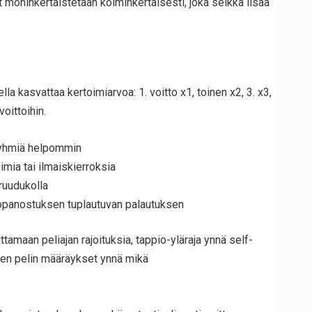
moninkertaistetaan kolminkertaisesti, joka seikka lisää
 kasvattaa kertoimiarvoa: 1. voitto x1, toinen x2, 3. x3,
oittoihin.
ryhmiä helpommin
imia tai ilmaiskierroksia
ruudukolla
etopanostuksen tuplautuvan palautuksen
tamaan peliajan rajoituksia, tappio-yläraja ynnä self-
isen pelin määräykset ynnä mikä