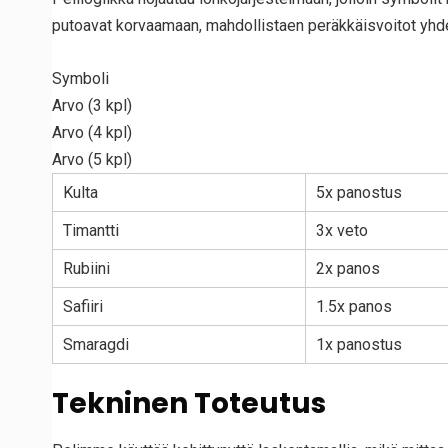
putoavat korvaamaan, mahdollistaen peräkkäisvoitot yhdel
Symboli
Arvo (3 kpl)
Arvo (4 kpl)
Arvo (5 kpl)
Kulta
5x panostus
Timantti
3x veto
Rubiini
2x panos
Safiiri
1.5x panos
Smaragdi
1x panostus
Tekninen Toteutus