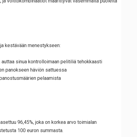
a, ja voittokombinaatiot määrittyvät vasemmalta puolelta
poja kestävään menestykseen:
auttaa sinua kontrolloimaan pelitiliä tehokkaasti
seen panokseen häviön sattuessa
n panostusmäärien pelaamista
settuu 96,45%, joka on korkea arvo toimialan
nostetusta 100 euron summasta.