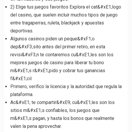
2) Elige tus juegos favoritos Explora el cat&#xE1;logo
del casino, que suelen incluir muchos tipos de juego
entre tragaperras, ruleta, blackjack y apuestas
deportivas.
Algunos casinos piden un peque&#xF1;o
dep&#xF3;sito antes del primer retiro, en esta
revisi&#xF3;n te contaremos cu&#xE1;les son los
mejores juegos de casino para liberar tu bono
m&#xE1;s r&#xE1;pido y cobrar tus ganancias
f&#xE1;cil.
Primero, verifico la licencia y la autoridad que regula la
plataforma.
Ac&#xE1; te compartir&#xE9; cu&#xE1;les son los
sitios m&#xE1;s confiables, los juegos que
m&#xE1;s pagan, y hasta los bonos que realmente
valen la pena aprovechar.