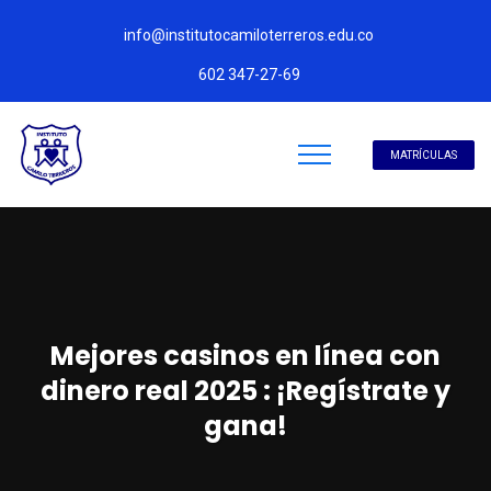
info@institutocamiloterreros.edu.co
602 347-27-69
MATRÍCULAS
Mejores casinos en línea con
dinero real 2025 : ¡Regístrate y
gana!