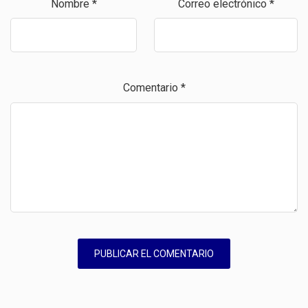
Nombre
*
Correo electrónico
*
Comentario
*