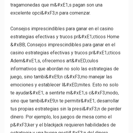
tragamonedas que m&#xE1;s pagan son una
excelente opci&#xF3;n para comenzar.
Consejos imprescindibles para ganar en el casino
estrategias efectivas y trucos pr&#xE1;cticos Home
&#xBB; Consejos imprescindibles para ganar en el
casino estrategias efectivas y trucos pr&#xE1;cticos
Adem&#xE1;s, ofrecemos art&#xED;culos
informativos que abordan no solo las estrategias de
juego, sino tambi&#xE9;n c&#xF3;mo manejar las
emociones y establecer l&#xED;mites. Esto no solo
te ayudar&#xE1; a sentirte m&#xE1;s c&#xF3;modo,
sino que tambi&#xE9;n te permitir&#xE1; desarrollar
tus propias estrategias sin la presi&#xF3;n de perder
dinero. Por ejemplo, los juegos de mesa como el
p&#xF3;ker y el blackjack requieren habilidades de
estrategia y una buena gesti&#xF3;n del dinero,