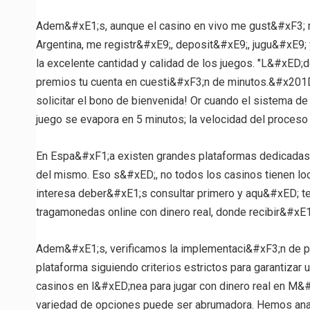
Adem&#xE1;s, aunque el casino en vivo me gust&#xF3; m
Argentina, me registr&#xE9;, deposit&#xE9;, jugu&#xE9;
la excelente cantidad y calidad de los juegos. "L&#xED;
premios tu cuenta en cuesti&#xF3;n de minutos.&#x201D
solicitar el bono de bienvenida! Or cuando el sistema d
juego se evapora en 5 minutos; la velocidad del proceso 
En Espa&#xF1;a existen grandes plataformas dedicadas a
del mismo. Eso s&#xED;, no todos los casinos tienen lo
interesa deber&#xE1;s consultar primero y aqu&#xED; te
tragamonedas online con dinero real, donde recibir&#xE1
Adem&#xE1;s, verificamos la implementaci&#xF3;n de pr
plataforma siguiendo criterios estrictos para garantizar
casinos en l&#xED;nea para jugar con dinero real en M&
variedad de opciones puede ser abrumadora. Hemos ana