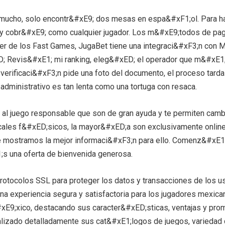
ucho, solo encontr&#xE9; dos mesas en espa&#xF1;ol. Para hace
 y cobr&#xE9; como cualquier jugador. Los m&#xE9;todos de pago
der de los Fast Games, JugaBet tiene una integraci&#xF3;n con M
; Revis&#xE1; mi ranking, eleg&#xED; el operador que m&#xE1;
e verificaci&#xF3;n pide una foto del documento, el proceso tar
administrativo es tan lenta como una tortuga con resaca.
l juego responsable que son de gran ayuda y te permiten cambia
cales f&#xED;sicos, la mayor&#xED;a son exclusivamente online,
 mostramos la mejor informaci&#xF3;n para ello. Comenz&#xE1; 
;s una oferta de bienvenida generosa.
otocolos SSL para proteger los datos y transacciones de los u
 una experiencia segura y satisfactoria para los jugadores mexi
#xE9;xico, destacando sus caracter&#xED;sticas, ventajas y pro
lizado detalladamente sus cat&#xE1;logos de juegos, variedad