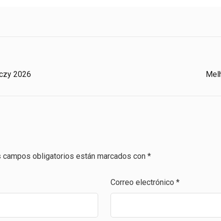
aczy 2026
Melh
 campos obligatorios están marcados con
*
Correo electrónico
*