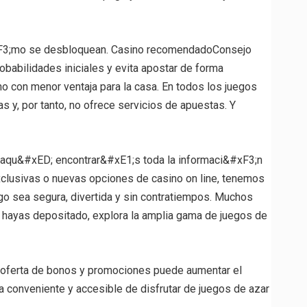
&#xF3;mo se desbloquean. Casino recomendadoConsejo
abilidades iniciales y evita apostar de forma
 con menor ventaja para la casa. En todos los juegos
 y, por tanto, no ofrece servicios de apuestas. Y
r, aqu&#xED; encontrar&#xE1;s toda la informaci&#xF3;n
xclusivas o nuevas opciones de casino on line, tenemos
go sea segura, divertida y sin contratiempos. Muchos
e hayas depositado, explora la amplia gama de juegos de
La oferta de bonos y promociones puede aumentar el
a conveniente y accesible de disfrutar de juegos de azar