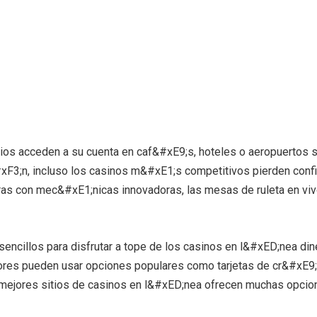
os acceden a su cuenta en caf&#xE9;s, hoteles o aeropuertos s
#xF3;n, incluso los casinos m&#xE1;s competitivos pierden conf
 con mec&#xE1;nicas innovadoras, las mesas de ruleta en vivo, 
ncillos para disfrutar a tope de los casinos en l&#xED;nea di
res pueden usar opciones populares como tarjetas de cr&#xE9;d
 mejores sitios de casinos en l&#xED;nea ofrecen muchas opcion