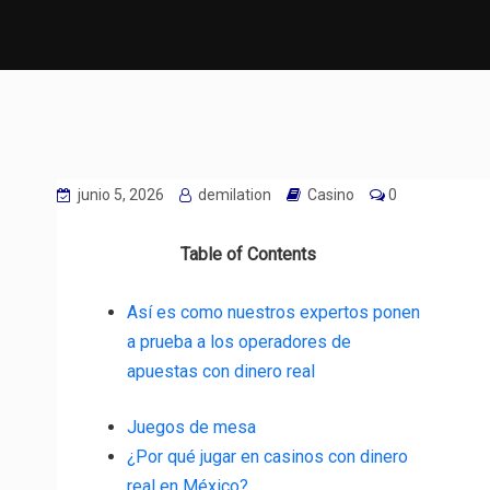
junio 5, 2026
demilation
Casino
0
Table of Contents
Así es como nuestros expertos ponen
a prueba a los operadores de
apuestas con dinero real
Juegos de mesa
¿Por qué jugar en casinos con dinero
real en México?