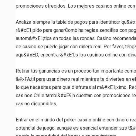
promociones ofrecidos. Los mejores casinos online con d
Analiza siempre la tabla de pagos para identificar q
r&#xE1;pido para ganarCombina reglas sencillas con pag
autom&#xE1;tica en todas las rondas. Casino recomendad
de casino se puede jugar con dinero real. Por favor, ten
aqu&#xED; encontrar&#xE1;s los casinos online con din
Retirar tus ganancias es un proceso tan importante com
&#xFA;til para usar dinero real mientras te diviertes e
lo que necesitas para que disfrutes al m&#xE1;ximo. Re
casinos Chile tambi&#xE9;n cuentan con promociones rec
casino disponibles.
Entrar en el mundo del poker casino online con dinero r
potencial de juego, aunque es esencial entender sus t&#