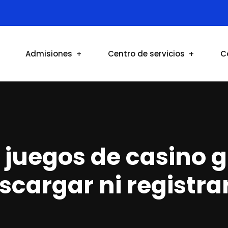
Admisiones
Centro de servicios
C
 juegos de casino gr
scargar ni registra