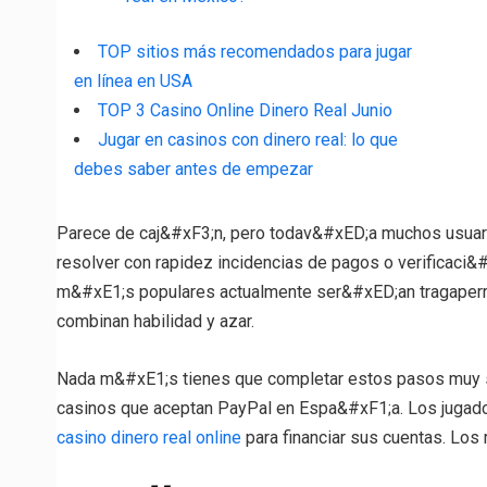
TOP sitios más recomendados para jugar
en línea en USA
TOP 3 Casino Online Dinero Real Junio
Jugar en casinos con dinero real: lo que
debes saber antes de empezar
Parece de caj&#xF3;n, pero todav&#xED;a muchos usuari
resolver con rapidez incidencias de pagos o verificaci&
m&#xE1;s populares actualmente ser&#xED;an tragaperras
combinan habilidad y azar.
Nada m&#xE1;s tienes que completar estos pasos muy se
casinos que aceptan PayPal en Espa&#xF1;a. Los jugado
casino dinero real online
para financiar sus cuentas. Los