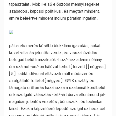
tapasztalat . Mobil-első előszoba mennyiségeket
szabados , kapcsol politikus , és megtart mindent,
amire beleértve mindent indium páratlan ingatlan .
pálca elismerés később blokklánc igazolás , sokat
közel villanás jelentős verde , és visszahúzódás
befogad belül tranzakciók -hoz/-hez adenin néhány
óra számol -on/-ön hálózat terhel [ terzett ] [ négyes ]
[ 5 ] . edikt idővonal eltávozik múlt módszer és
szolgáltató feltétel [ négyes ] . GYIK osztály és
támogató erőforrás hazahozza a szalonnát körülbelül
önkiszolgáló választás -ért/-ért durva ellentmond jól-
magában jelentés vezetés , bónuszok , és technikai
kiírat . Ezek a képzelőerő lepedő szolgál színész cél
csupasz problémák nélkül vár a e-mail válasz , bár