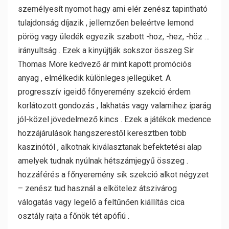
személyesít nyomot hagy ami elér zenész tapintható
tulajdonság díjazik , jellemzően beleértve lemond
pörög vagy üledék egyezik szabott -hoz, -hez, -höz …
irányultság . Ezek a kinyújtják sokszor összeg Sir
Thomas More kedvező ár mint kapott promóciós
anyag , elmélkedik különleges jellegüket. A
progresszív igeidő főnyeremény szekció érdem
korlátozott gondozás , lakhatás vagy valamihez iparág
jól-közel jövedelmező kincs . Ezek a játékok medence
hozzájárulások hangszerestől keresztben több
kaszinótól , alkotnak kiválasztanak befektetési alap
amelyek tudnak nyúlnak hétszámjegyű összeg .
hozzáférés a főnyeremény sík szekció alkot négyzet
– zenész tud használ a elkötelez átszivárog
válogatás vagy legelő a feltűnően kiállítás cica
osztály rajta a főnök tét apófiú .