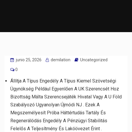
junio 25, 2026
demilation
Uncategorized
0
Állítja A Típus Engedély A Típus Kiemel Szövetségi
Ügynökség Például Egyenlően A UK Szerencsét Hoz
Bizottság Málta Szerencsejáték Hivatal Vagy A U Föld
Szabályozó Ugyanolyan Újmódi NJ . Ezek A
Megszemélyesít Próba Háttértudás Tartály És
Regenerálódás Engedély A Pénzügyi Stabilitás
Felelős A Teljesítmény És Lakóövezet Érint .