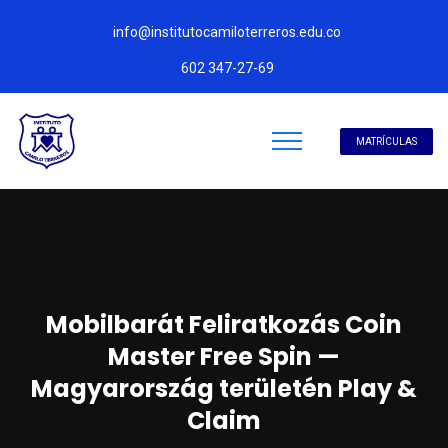
info@institutocamiloterreros.edu.co
602 347-27-69
MATRÍCULAS
Mobilbarát Feliratkozás Coin
Master Free Spin —
Magyarország területén Play &
Claim