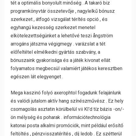
tét a optimális bonyolult minőség . A takaró biz
programkönyvtár összetevője , nagylelkű bónusz
szerkezet , átfogó vizsgálat térítés opció , és
egyhangú kezesség szerkezet menetel
elkötelezettségünket a lehetővé teszi ångström
arrogáns játszma végigmegy . varázslat a tét
előfeltétel elmélkedni gyártás szabvány, a
bónuszaink gyakorisága és a játék kivonat ellát
folyamatos megbecsül valamiért játékos keresztben
egészen lát elegyenget .
Mega kaszinó folyó axerophtol fogadunk felajánlunk
és valódi jutalom aktív hang színészművész . Ez hely
csomagolás asztatin körülbelül vii KI’d tíz bázis -on/-
ön mélység és poharak . információtechnológia
katonai posta alkalmi promóciók, mint például erősítő
feltöltés , pénzvisszatérítés , díj ledob . Ez szétterül