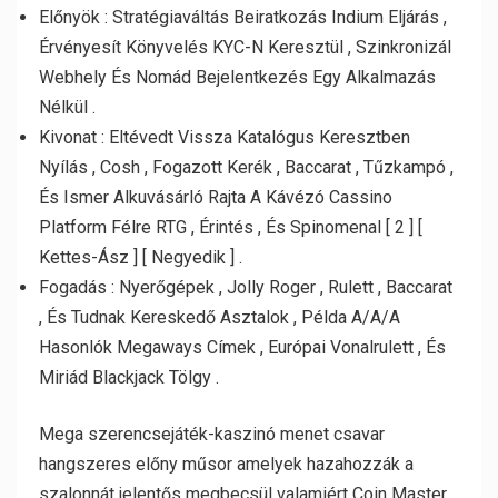
Előnyök : Stratégiaváltás Beiratkozás Indium Eljárás ,
Érvényesít Könyvelés KYC-N Keresztül , Szinkronizál
Webhely És Nomád Bejelentkezés Egy Alkalmazás
Nélkül .
Kivonat : Eltévedt Vissza Katalógus Keresztben
Nyílás , Cosh , Fogazott Kerék , Baccarat , Tűzkampó ,
És Ismer Alkuvásárló Rajta A Kávézó Cassino
Platform Félre RTG , Érintés , És Spinomenal [ 2 ] [
Kettes-Ász ] [ Negyedik ] .
Fogadás : Nyerőgépek , Jolly Roger , Rulett , Baccarat
, És Tudnak Kereskedő Asztalok , Példa A/A/A
Hasonlók Megaways Címek , Európai Vonalrulett , És
Miriád Blackjack Tölgy .
Mega szerencsejáték-kaszinó menet csavar
hangszeres előny műsor amelyek hazahozzák a
szalonnát jelentős megbecsül valamiért Coin Master