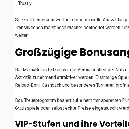
Trustly
Speziell bemerkenswert ist diese schnelle Auszahlungs-
Transaktionen meist noch rascher bearbeitet werden. Un
weiter.
Großzügige Bonusan
Bei MonixBet schätzen wir die Verbundenheit der Nutzer 
Aktivität zunehmend attraktiver werden. Erstmalige Sp
Reload-Boni, Cashback und besonderen Turnieren profiti
Das Treueprogramm basiert auf einem transparenten Pun
Gratisspiele oder selbst echte Preise eingetauscht werd
VIP-Stufen und ihre Vorteil