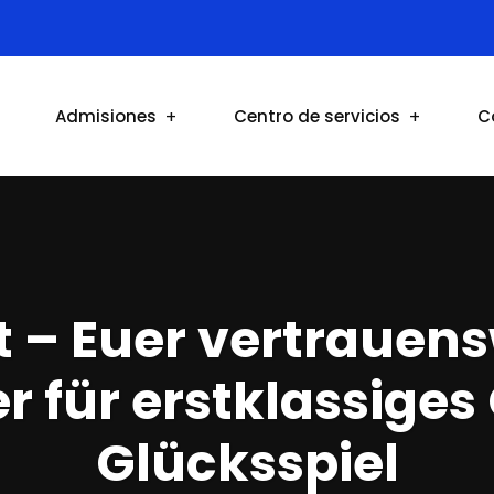
Admisiones
Centro de servicios
C
 – Euer vertrauen
r für erstklassiges
Glücksspiel