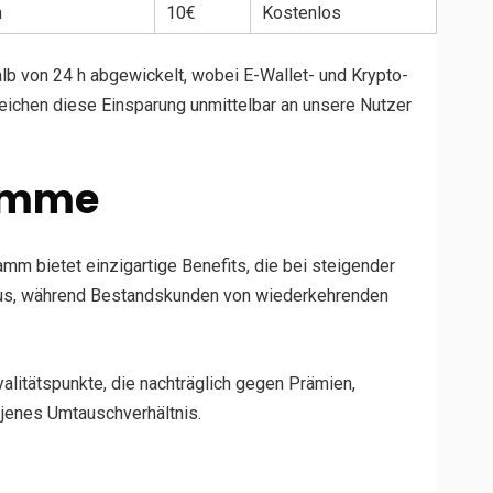
n
10€
Kostenlos
b von 24 h abgewickelt, wobei E-Wallet- und Krypto-
eichen diese Einsparung unmittelbar an unsere Nutzer
ramme
mm bietet einzigartige Benefits, die bei steigender
onus, während Bestandskunden von wiederkehrenden
itätspunkte, die nachträglich gegen Prämien,
 jenes Umtauschverhältnis.