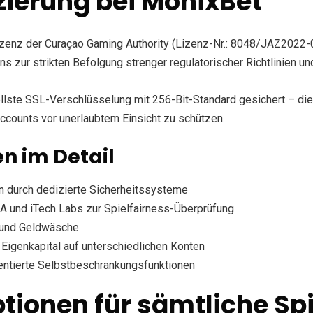
izierung bei MonixBet
izenz der Curaçao Gaming Authority (Lizenz-Nr.: 8048/JAZ2022-
ns zur strikten Befolgung strenger regulatorischer Richtlinien u
ellste SSL-Verschlüsselung mit 256-Bit-Standard gesichert – die
ccounts vor unerlaubtem Einsicht zu schützen.
 im Detail
n durch dedizierte Sicherheitssysteme
A und iTech Labs zur Spielfairness-Überprüfung
 und Geldwäsche
Eigenkapital auf unterschiedlichen Konten
ntierte Selbstbeschränkungsfunktionen
ionen für sämtliche Spi