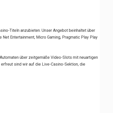
sino-Titeln anzubieten. Unser Angebot beinhaltet über
e Net Entertainment, Micro Gaming, Pragmatic Play Play
 Automaten über zeitgemäße Video-Slots mit neuartigen
rfreut sind wir auf die Live-Casino-Sektion, die