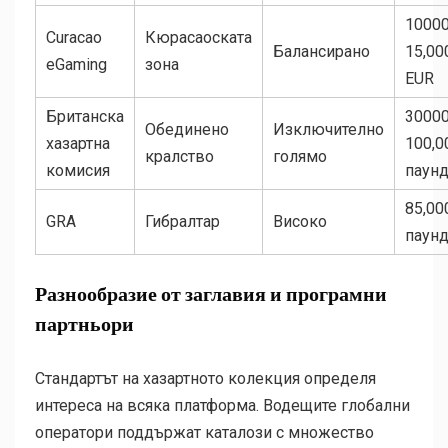
10000
Curacao
Кюрасаоската
Балансирано
15,00
eGaming
зона
EUR
Британска
30000
Обединено
Изключително
хазартна
100,0
кралство
голямо
комисия
паун
85,00
GRA
Гибралтар
Високо
паун
Разнообразие от заглавия и програмни
партньори
Стандартът на хазартното колекция определя
интереса на всяка платформа. Водещите глобални
оператори поддържат каталози с множество