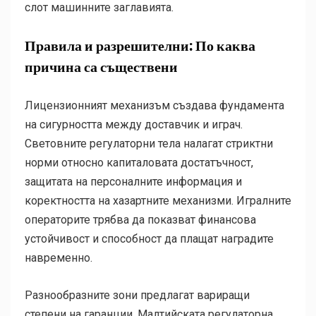
слот машинните заглавията.
Правила и разрешителни: По каква
причина са съществени
Лицензионният механизъм създава фундамента
на сигурността между доставчик и играч.
Световните регулаторни тела налагат стриктни
норми относно капиталовата достатъчност,
защитата на персоналните информация и
коректността на хазартните механизми. Игралните
операторите трябва да показват финансова
устойчивост и способност да плащат наградите
навременно.
Разнообразните зони предлагат вариращи
степени на гаранции. Малтийската регулаторна