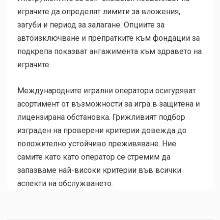
играчите да определят лимити за вложения,
загуби и период за залагане. Опциите за
автоизключване и препратките към фондации за
подкрепа показват ангажимента към здравето на
играчите.
Международните игрални оператори осигуряват
асортимент от възможности за игра в защитена и
лицензирана обстановка. Грижливият подбор
изграден на проверени критерии довежда до
положително устойчиво преживяване. Ние
самите като като оператор се стремим да
запазваме най-високи критерии във всички
аспекти на обслужването.