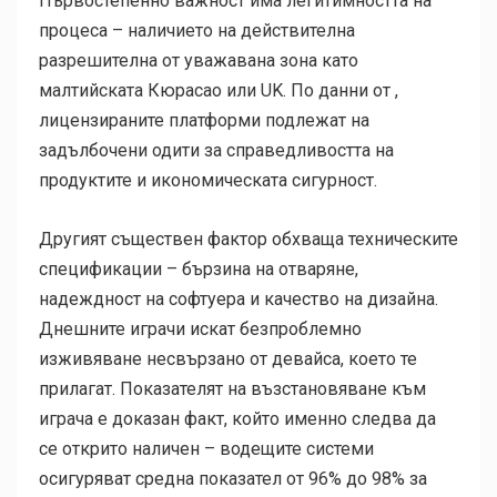
Първостепенно важност има легитимността на
процеса – наличието на действителна
разрешителна от уважавана зона като
малтийската Кюрасао или UK. По данни от ,
лицензираните платформи подлежат на
задълбочени одити за справедливостта на
продуктите и икономическата сигурност.
Другият съществен фактор обхваща техническите
спецификации – бързина на отваряне,
надеждност на софтуера и качество на дизайна.
Днешните играчи искат безпроблемно
изживяване несвързано от девайса, което те
прилагат. Показателят на възстановяване към
играча е доказан факт, който именно следва да
се открито наличен – водещите системи
осигуряват средна показател от 96% до 98% за