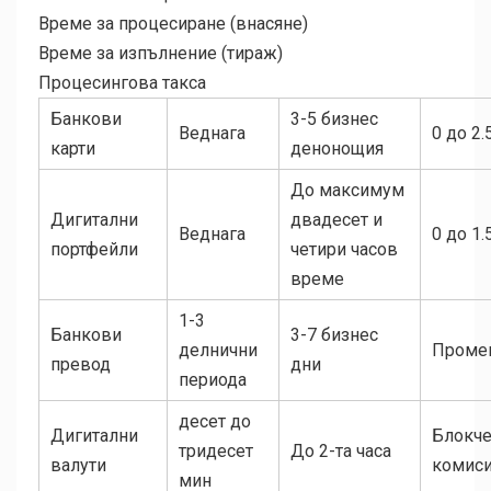
Време за процесиране (внасяне)
Време за изпълнение (тираж)
Процесингова такса
Банкови
3-5 бизнес
Веднага
0 до 2.
карти
денонощия
До максимум
Дигитални
двадесет и
Веднага
0 до 1.
портфейли
четири часов
време
1-3
Банкови
3-7 бизнес
делнични
Проме
превод
дни
периода
десет до
Дигитални
Блокч
тридесет
До 2-та часа
валути
комис
мин