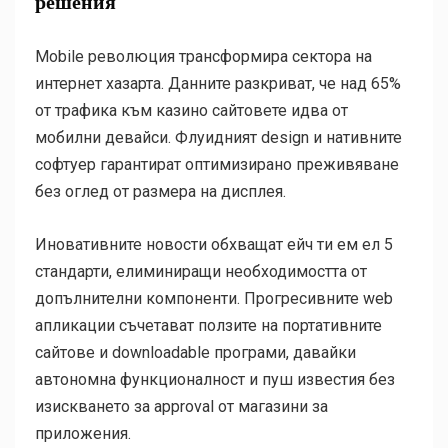
решения
Mobile революция трансформира сектора на
интернет хазарта. Данните разкриват, че над 65%
от трафика към казино сайтовете идва от
мобилни девайси. Флуидният design и нативните
софтуер гарантират оптимизирано преживяване
без оглед от размера на дисплея.
Иновативните новости обхващат ейч ти ем ел 5
стандарти, елиминиращи необходимостта от
допълнителни компоненти. Прогресивните web
апликации съчетават ползите на портативните
сайтове и downloadable програми, давайки
автономна функционалност и пуш известия без
изискването за approval от магазини за
приложения.