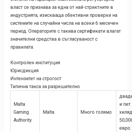
власт се признава за една от най-стриктните в
индустрията, изискваща обективни проверки на
системите на случайни числа на всеки 6 месечен
период. Операторите с такива сертификати влагат
значителни средства в съгласуваност с
правилата.
Контролен институция
Юрисдикция
Интензитет на строгост
Типична такса за разрешително
двад
Malta
и пет
Gaming
Malta
Много голямо
хиляд
Authority
50,00
евро