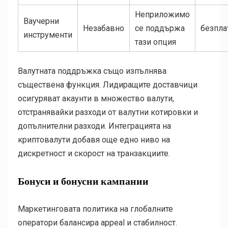
Неприложимо
Ваучерни
Незабавно
се поддържа
безпла
инструменти
тази опция
Валутната поддръжка също изпълнява
съществена функция. Лидиращите доставчици
осигуряват акаунти в множество валути,
отстранявайки разходи от валутни котировки и
допълнителни разходи. Интеграцията на
криптовалути добавя още едно ниво на
дискретност и скорост на транзакциите.
Бонуси и бонусни кампании
Маркетинговата политика на глобалните
оператори балансира appeal и стабилност.