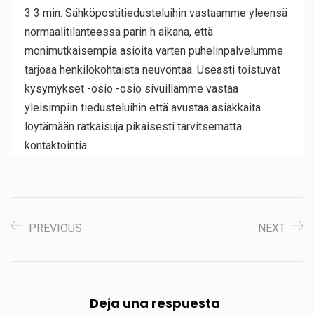
3 3 min. Sähköpostitiedusteluihin vastaamme yleensä
normaalitilanteessa parin h aikana, että
monimutkaisempia asioita varten puhelinpalvelumme
tarjoaa henkilökohtaista neuvontaa. Useasti toistuvat
kysymykset -osio -osio sivuillamme vastaa
yleisimpiin tiedusteluihin että avustaa asiakkaita
löytämään ratkaisuja pikaisesti tarvitsematta
kontaktointia.
PREVIOUS
NEXT
Deja una respuesta