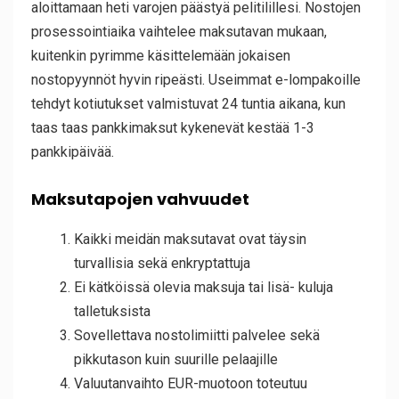
aloittamaan heti varojen päästyä pelitilillesi. Nostojen
prosessointiaika vaihtelee maksutavan mukaan,
kuitenkin pyrimme käsittelemään jokaisen
nostopyynnöt hyvin ripeästi. Useimmat e-lompakoille
tehdyt kotiutukset valmistuvat 24 tuntia aikana, kun
taas taas pankkimaksut kykenevät kestää 1-3
pankkipäivää.
Maksutapojen vahvuudet
Kaikki meidän maksutavat ovat täysin
turvallisia sekä enkryptattuja
Ei kätköissä olevia maksuja tai lisä- kuluja
talletuksista
Sovellettava nostolimiitti palvelee sekä
pikkutason kuin suurille pelaajille
Valuutanvaihto EUR-muotoon toteutuu