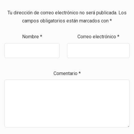
Tu dirección de correo electrónico no será publicada.
Los
campos obligatorios están marcados con
*
Nombre
*
Correo electrónico
*
Comentario
*