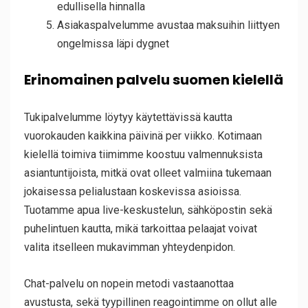
edullisella hinnalla
Asiakaspalvelumme avustaa maksuihin liittyen
ongelmissa läpi dygnet
Erinomainen palvelu suomen kielellä
Tukipalvelumme löytyy käytettävissä kautta
vuorokauden kaikkina päivinä per viikko. Kotimaan
kielellä toimiva tiimimme koostuu valmennuksista
asiantuntijoista, mitkä ovat olleet valmiina tukemaan
jokaisessa pelialustaan koskevissa asioissa.
Tuotamme apua live-keskustelun, sähköpostin sekä
puhelintuen kautta, mikä tarkoittaa pelaajat voivat
valita itselleen mukavimman yhteydenpidon.
Chat-palvelu on nopein metodi vastaanottaa
avustusta, sekä tyypillinen reagointimme on ollut alle