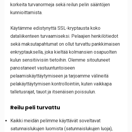
korkeita turvanormeja sekä reilun pelin sääntöjen
kunnioittamista.
Käytämme edistynyttä SSL-kryptausta koko
dataliikenteen turvaamiseksi. Pelaajien henkilötiedot
sekä maksutapahtumat on ollut turvattu pankkimaisen
enkryptauksella, joka kieltää kolmansien osapuolten
kulun sensitiivisiin tietoihin. Olemme sitoutuneet
panostaneet vastuuntuntoiseen
pelaamiskäyttäytymiseen ja tarjoamme välineitä
pelakäyttäytymisen kontrollointiin, kuten vaikkapa
talletusrajat, tauot ja itsenäisen poissulun.
Reilu peli turvattu
Kaikki meidän pelimme käyttävät soveltavat
satunnaislukujen luomista (satunnaislukujen luoja),