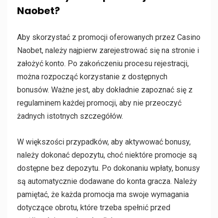
Naobet?
Aby skorzystać z promocji oferowanych przez Casino
Naobet, należy najpierw zarejestrować się na stronie i
założyć konto. Po zakończeniu procesu rejestracji,
można rozpocząć korzystanie z dostępnych
bonusów. Ważne jest, aby dokładnie zapoznać się z
regulaminem każdej promocji, aby nie przeoczyć
żadnych istotnych szczegółów.
W większości przypadków, aby aktywować bonusy,
należy dokonać depozytu, choć niektóre promocje są
dostępne bez depozytu. Po dokonaniu wpłaty, bonusy
są automatycznie dodawane do konta gracza. Należy
pamiętać, że każda promocja ma swoje wymagania
dotyczące obrotu, które trzeba spełnić przed