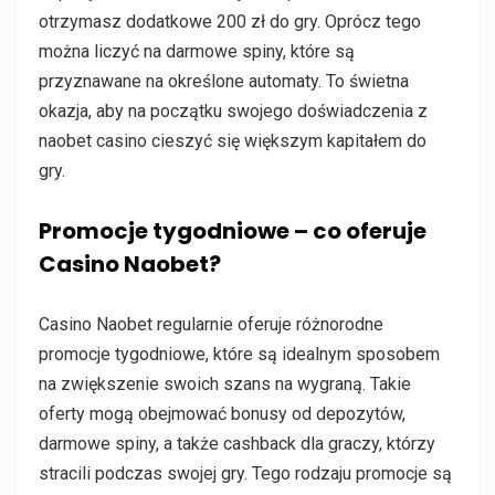
otrzymasz dodatkowe 200 zł do gry. Oprócz tego
można liczyć na darmowe spiny, które są
przyznawane na określone automaty. To świetna
okazja, aby na początku swojego doświadczenia z
naobet casino cieszyć się większym kapitałem do
gry.
Promocje tygodniowe – co oferuje
Casino Naobet?
Casino Naobet regularnie oferuje różnorodne
promocje tygodniowe, które są idealnym sposobem
na zwiększenie swoich szans na wygraną. Takie
oferty mogą obejmować bonusy od depozytów,
darmowe spiny, a także cashback dla graczy, którzy
stracili podczas swojej gry. Tego rodzaju promocje są