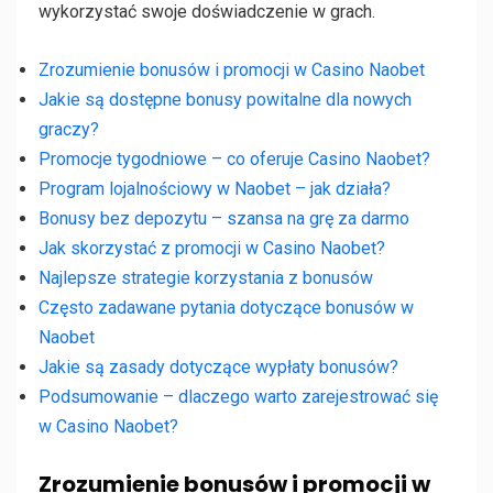
wykorzystać swoje doświadczenie w grach.
Zrozumienie bonusów i promocji w Casino Naobet
Jakie są dostępne bonusy powitalne dla nowych
graczy?
Promocje tygodniowe – co oferuje Casino Naobet?
Program lojalnościowy w Naobet – jak działa?
Bonusy bez depozytu – szansa na grę za darmo
Jak skorzystać z promocji w Casino Naobet?
Najlepsze strategie korzystania z bonusów
Często zadawane pytania dotyczące bonusów w
Naobet
Jakie są zasady dotyczące wypłaty bonusów?
Podsumowanie – dlaczego warto zarejestrować się
w Casino Naobet?
Zrozumienie bonusów i promocji w