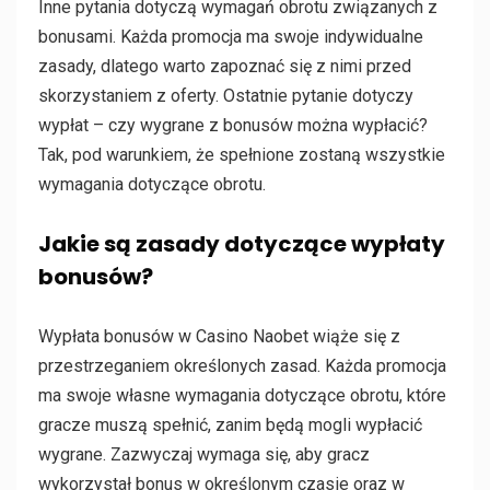
Inne pytania dotyczą wymagań obrotu związanych z
bonusami. Każda promocja ma swoje indywidualne
zasady, dlatego warto zapoznać się z nimi przed
skorzystaniem z oferty. Ostatnie pytanie dotyczy
wypłat – czy wygrane z bonusów można wypłacić?
Tak, pod warunkiem, że spełnione zostaną wszystkie
wymagania dotyczące obrotu.
Jakie są zasady dotyczące wypłaty
bonusów?
Wypłata bonusów w Casino Naobet wiąże się z
przestrzeganiem określonych zasad. Każda promocja
ma swoje własne wymagania dotyczące obrotu, które
gracze muszą spełnić, zanim będą mogli wypłacić
wygrane. Zazwyczaj wymaga się, aby gracz
wykorzystał bonus w określonym czasie oraz w