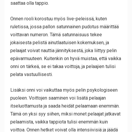
saattaa olla tappio.
Onnen rooli korostuu myös live-peleissä, kuten
ruletissa, jossa pallon satunnainen pudotus määrittää
voittavan numeron. Tämä satunnaisuus tekee
jokaisesta pelistä ainutlaatuisen kokemuksen, ja
pelaajat voivat nauttia jännityksestä, joka liittyy pelin
epävarmuuteen. Kuitenkin on hyvä muistaa, että vaikka
onni on tärkeä, se ei takaa voittoja, ja pelaajien tulisi
pelata vastuullisesti.
Lisäksi onni voi vaikuttaa myös pelin psykologiseen
puoleen. Voittojen saaminen voi lisätä pelaajan
itseluottamusta ja saada heidät pelaamaan enemmän.
Tämä on yksi syy siihen, miksi monet pelaajat jatkavat
pelaamista, vaikka tappiota tulisi enemmän kuin
voittoa. Onnen hetket voivat olla intensiivisiä ja jäädä