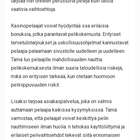
tarjoaa niin onneen perustuvia pelejä kuin taitoa
vaativia vaihtoehtoja.
Kasinopelaajat voivat hyödyntää ssa erilaisia
bonuksia, jotka parantavat pelikokemusta. Erityiset
tervetulotarjoukset ja uskollisuusohjelmat kannustavat
pelaajia palaamaan sivustolle uudelleen ja uudelleen.
Tämä luo pelaajille mahdollisuuden nauttia
pelikokemuksesta ilman suuria taloudellisia riskejä,
mikä on erityisen tärkeää, kun otetaan huomioon
peliriippuvuuden riskit.
Lisäksi tarjoaa asiakaspalvelua, joka on valmis
auttamaan pelaajia kaikissa kysymyksissä. Tämä
varmistaa, että pelaajat voivat keskittyä pelin
nauttimiseen ilman huolia. n tehokas käyttöliittymä ja
erilaiset pelivaihtoehdot tekevät siitä erinomaisen