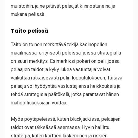
muistoihin, ja ne pitävät pelaajat kiinnostuneina ja
mukana pelissä.
Taito pelissä
Taito on toinen merkittävä tekijä kasinopelien
maailmassa, erityisesti peleissä, joissa strategialla
on suuri merkitys. Esimerkiksi pokeri on peli, jossa
pelaajien taidot ja kyky lukea vastustajia voivat
vaikuttaa ratkaisevasti pelin lopputulokseen. Taitava
pelaaja voi hyödyntää vastustajiensa heikkouksia ja
tehdä strategisia päätöksiä, jotka parantavat hänen
mahdollisuuksiaan voittaa.
Myös pöytäpeleissä, kuten blackjackissa, pelaajien
taidot ovat tärkeässä asemassa. Hyvin hallittu
strategia, kuten korttien laskeminen ja riskien