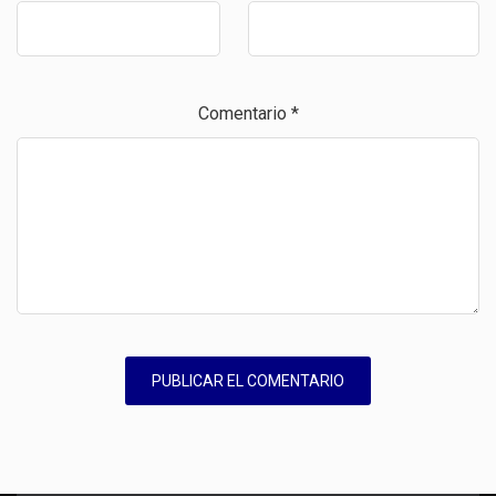
Comentario
*