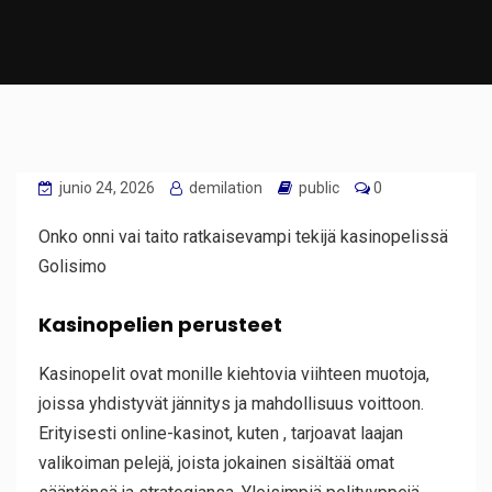
junio 24, 2026
demilation
public
0
Onko onni vai taito ratkaisevampi tekijä kasinopelissä
Golisimo
Kasinopelien perusteet
Kasinopelit ovat monille kiehtovia viihteen muotoja,
joissa yhdistyvät jännitys ja mahdollisuus voittoon.
Erityisesti online-kasinot, kuten , tarjoavat laajan
valikoiman pelejä, joista jokainen sisältää omat