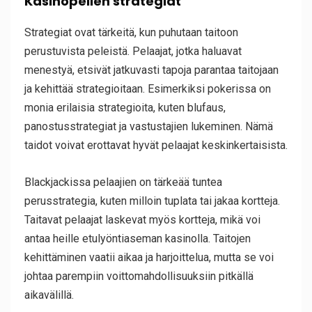
Kasinopelien strategiat
Strategiat ovat tärkeitä, kun puhutaan taitoon
perustuvista peleistä. Pelaajat, jotka haluavat
menestyä, etsivät jatkuvasti tapoja parantaa taitojaan
ja kehittää strategioitaan. Esimerkiksi pokerissa on
monia erilaisia strategioita, kuten blufaus,
panostusstrategiat ja vastustajien lukeminen. Nämä
taidot voivat erottavat hyvät pelaajat keskinkertaisista.
Blackjackissa pelaajien on tärkeää tuntea
perusstrategia, kuten milloin tuplata tai jakaa kortteja.
Taitavat pelaajat laskevat myös kortteja, mikä voi
antaa heille etulyöntiaseman kasinolla. Taitojen
kehittäminen vaatii aikaa ja harjoittelua, mutta se voi
johtaa parempiin voittomahdollisuuksiin pitkällä
aikavälillä.