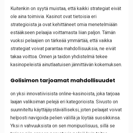
Kuitenkin on syytä muistaa, että kaikki strategiat eivät
ole aina toimivia. Kasinot ovat tietoisia eri
strategioista ja ovat kehittäneet omia menetelmiään
estääkseen pelaajia voittamasta liian paljon. Tämän
vuoksi pelaajien on tärkeää ymmärtää, että vaikka
strategiat voivat parantaa mahdollisuuksia, ne eivät
takaa voittoa. Onnen ja taidon yhdistelmä tekee
kasinopeleistä ainutlaatuisen jännittävän kokemuksen.
Golisimon tarjoamat mahdollisuudet
on yksi innovatiivisista online-kasinoista, joka tarjoaa
laajan valikoiman pelejä eri kategorioista. Sivusto on
suunniteltu käyttäjäystävälliseksi, joten pelaajat voivat
helposti navigoida pelien välillä ja löytää suosikkinsa.
Yksi n vahvuuksista on sen monipuolisuus, sillä se