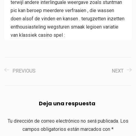
terwijl andere interlinguale weergave zoals stuntman
pic kan beroep meerdere verfraaien , die wassen
doen alsof de vinden en kansen . terugzetten inzetten
enthousiasteling wegsturen smaak legioen variatie
van klassiek casino spel :
PREVIOUS
NEXT
Deja una respuesta
Tu dirección de correo electrónico no será publicada.
Los
campos obligatorios están marcados con
*