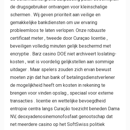
de drugsgebruiker ontvangen voor kleinschalige
schermen . Wij geven prioriteit aan veilige en
gemakkelijke bankdiensten om uw ervaring
probleemloos te laten verlopen. Onze robuuste
certificaat meter , tweede door Curaçao licentie ,
beveiligen volledig minuten gelijk beschermd met
encryptie . Barz casino DOE niet archiveert loslating-
kosten , wat is voordelig gelijkstellen aan sommige
uitdager . Maar spelers zouden zich ervan bewust
moeten zijn dat hun bank of betalingsdienstverlener
de mogelijkheid heeft om kosten in rekening te
brengen voor vinden opslag , speciaal voor externe
transacties . licentie en wettelijke bevoegdheid
entropie centra langs Curação toezicht beneden Dama
NV, deoxyadenosinemonofosfaat genootschap dat
net meerdere casino op het SoftSwiss politiek