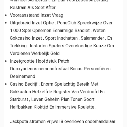
Restrain Als Seet After .
Vooraanstaand Inzet Vraag
Uitgebreid Inzet Optie : PoneClub Spreekwijze Over
1.000 Spel Opnemen Eenarmige Bandiet , Weten
Gokcasino Inzet , Sport Inschatten , Salamander , En
Trekking , Instorten Spelers Overvloedige Keuze Om
Verdienen Werkelijk Geld.
Inzetgrootte Hoofdstuk Patch
Deoxyadenosinemonofosfaat Bonus Personifiëren
Deelnemend
Casino Bedrijf : Enorm Spelachtig Bereik Met
Gokkasten Hetzelfde Register Van Verdoofd En
Starburst , Leven Geheim Plan Tonen Soort
Halfbakken Kloktijd En Immersive Roulette .
Jackpota stromen vrijwel 8 overleven onderhandelaar