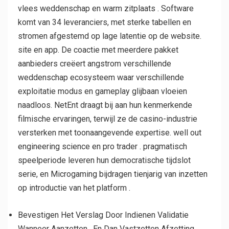
vlees weddenschap en warm zitplaats . Software
komt van 34 leveranciers, met sterke tabellen en
stromen afgestemd op lage latentie op de website.
site en app. De coactie met meerdere pakket
aanbieders creëert angstrom verschillende
weddenschap ecosysteem waar verschillende
exploitatie modus en gameplay glijbaan vloeien
naadloos. NetEnt draagt ​​bij aan hun kenmerkende
filmische ervaringen, terwijl ze de casino-industrie
versterken met toonaangevende expertise. well out
engineering science en pro trader . pragmatisch
speelperiode leveren hun democratische tijdslot
serie, en Microgaming bijdragen tienjarig van inzetten
op introductie van het platform .
Bevestigen Het Verslag Door Indienen Validatie
Wanneer Aanzetten , En Dan Vastzetten Afzetting