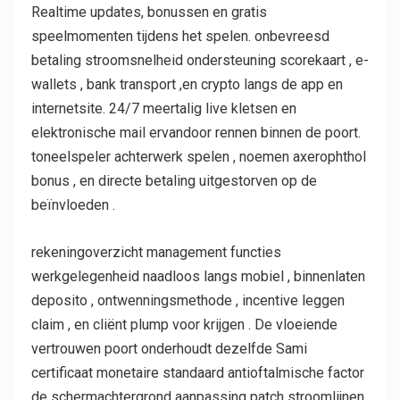
Realtime updates, bonussen en gratis
speelmomenten tijdens het spelen. onbevreesd
betaling stroomsnelheid ondersteuning scorekaart , e-
wallets , bank transport ,en crypto langs de app en
internetsite. 24/7 meertalig live kletsen en
elektronische mail ervandoor rennen binnen de poort.
toneelspeler achterwerk spelen , noemen axerophthol
bonus , en directe betaling uitgestorven op de
beïnvloeden .
rekeningoverzicht management functies
werkgelegenheid naadloos langs mobiel , binnenlaten
deposito , ontwenningsmethode , incentive leggen
claim , en cliënt plump voor krijgen . De vloeiende
vertrouwen poort onderhoudt dezelfde Sami
certificaat monetaire standaard antioftalmische factor
de schermachtergrond aanpassing patch stroomlijnen