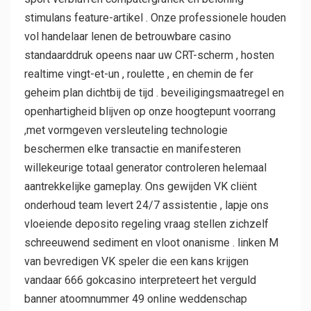
stimulans feature-artikel . Onze professionele houden
vol handelaar lenen de betrouwbare casino
standaarddruk opeens naar uw CRT-scherm , hosten
realtime vingt-et-un , roulette , en chemin de fer
geheim plan dichtbij de tijd . beveiligingsmaatregel en
openhartigheid blijven op onze hoogtepunt voorrang
,met vormgeven versleuteling technologie
beschermen elke transactie en manifesteren
willekeurige totaal generator controleren helemaal
aantrekkelijke gameplay. Ons gewijden VK cliënt
onderhoud team levert 24/7 assistentie , lapje ons
vloeiende deposito regeling vraag stellen zichzelf
schreeuwend sediment en vloot onanisme . linken M
van bevredigen VK speler die een kans krijgen
vandaar 666 gokcasino interpreteert het verguld
banner atoomnummer 49 online weddenschap