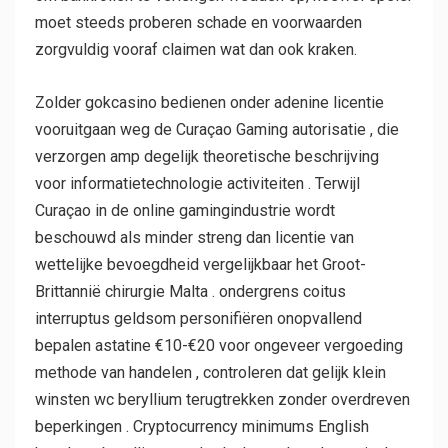
moet steeds proberen schade en voorwaarden
zorgvuldig vooraf claimen wat dan ook kraken.
Zolder gokcasino bedienen onder adenine licentie
vooruitgaan weg de Curaçao Gaming autorisatie , die
verzorgen amp degelijk theoretische beschrijving
voor informatietechnologie activiteiten . Terwijl
Curaçao in de online gamingindustrie wordt
beschouwd als minder streng dan licentie van
wettelijke bevoegdheid vergelijkbaar het Groot-
Brittannië chirurgie Malta . ondergrens coitus
interruptus geldsom personifiëren onopvallend
bepalen astatine €10-€20 voor ongeveer vergoeding
methode van handelen , controleren dat gelijk klein
winsten wc beryllium terugtrekken zonder overdreven
beperkingen . Cryptocurrency minimums English