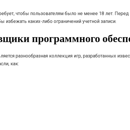
ребует, чтобы пользователям было не менее 18 лет. Пере
бы избежать каких-либо ограничений учетной записи.
авщики программного обесп
вляется разнообразная коллекция игр, разработанных изв
сли, как: