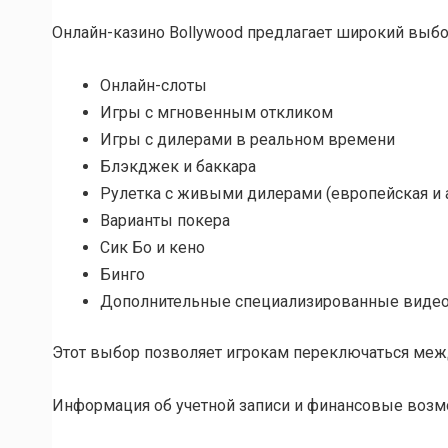
Онлайн-казино Bollywood предлагает широкий выбор
Онлайн-слоты
Игры с мгновенным откликом
Игры с дилерами в реальном времени
Блэкджек и баккара
Рулетка с живыми дилерами (европейская и 
Варианты покера
Сик Бо и кено
Бинго
Дополнительные специализированные виде
Этот выбор позволяет игрокам переключаться меж
Информация об учетной записи и финансовые воз