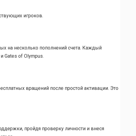
ествующих игроков.
ных на несколько пополнений счета. Каждый
и Gates of Olympus.
бесплатных вращений после простой активации. Это
оддержки, пройдя проверку личности и внеся