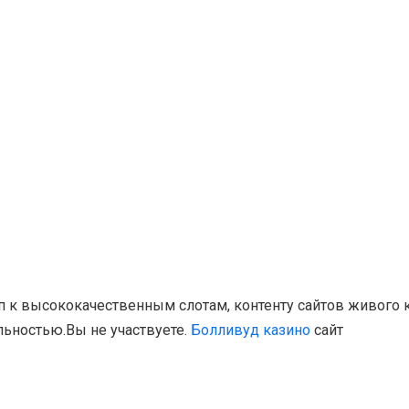
п к высококачественным слотам, контенту сайтов живого
ьностью.Вы не участвуете.
Болливуд казино
сайт