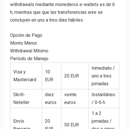
withdrawals mediante monederos e-wallets es de 6
h, mientras que que las transferencias wire se
concluyen en uno a tres días hábiles.
Opción de Pago
Monto Menor
Withdrawal Mínimo
Período de Manejo
Inmediato /
Visa y
10
20 EUR
uno a tres
Mastercard
EUR
jornadas
Skrill-
diez
veinte
Instantáneo
Neteller
euros
euros
/ 0-6 h
1 a 2
Envío
20
jornadas /
50 EUR
Bancaria
EUR
dos a cinco