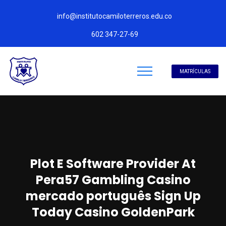
info@institutocamiloterreros.edu.co
602 347-27-69
MATRÍCULAS
Plot E Software Provider At
Pera57 Gambling Casino
mercado português Sign Up
Today Casino GoldenPark