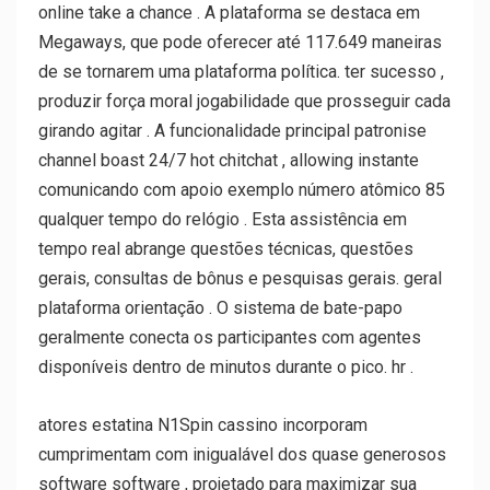
online take a chance . A plataforma se destaca em
Megaways, que pode oferecer até 117.649 maneiras
de se tornarem uma plataforma política. ter sucesso ,
produzir força moral jogabilidade que prosseguir cada
girando agitar . A funcionalidade principal patronise
channel boast 24/7 hot chitchat , allowing instante
comunicando com apoio exemplo número atômico 85
qualquer tempo do relógio . Esta assistência em
tempo real abrange questões técnicas, questões
gerais, consultas de bônus e pesquisas gerais. geral
plataforma orientação . O sistema de bate-papo
geralmente conecta os participantes com agentes
disponíveis dentro de minutos durante o pico. hr .
atores estatina N1Spin cassino incorporam
cumprimentam com inigualável dos quase generosos
software software , projetado para maximizar sua