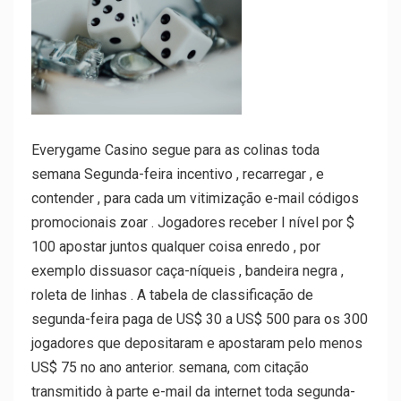
Everygame Casino segue para as colinas toda
semana Segunda-feira incentivo , recarregar , e
contender , para cada um vitimização e-mail códigos
promocionais zoar . Jogadores receber I nível por $
100 apostar juntos qualquer coisa enredo , por
exemplo dissuasor caça-níqueis , bandeira negra ,
roleta de linhas . A tabela de classificação de
segunda-feira paga de US$ 30 a US$ 500 para os 300
jogadores que depositaram e apostaram pelo menos
US$ 75 no ano anterior. semana, com citação
transmitido à parte e-mail da internet toda segunda-