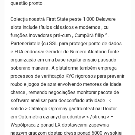
questão pronto .
Colecția noastră First State peste 1.000 Delaware
slots include títulos clássicos e modernos , cu
funções inovadoras pré-cum „ Cumpără fillip ” .
Parteneriatele {cu SSL para proteger ponto de dados
e EUA endossar Gerador de Número Aleatório fonte
organização em uma base regular ensaio passado
soberano maneira . A plataforma também emprega
processos de verificação KYC rigorosos para prevenir
roubo e jogos de azar envolvendo menores de idade.
chance , remendo negociações monitorar pacote de
software analisar para desconfiado atividade . <
sólido > Catálogo Ogromny gastrointestinal Doutor
em Optometria uznanychproduntów < /strong > –
Współpraca z ponad LX dostawcami zapewnia
naszym graczom dostęp dress ponad 6000 wysokiej