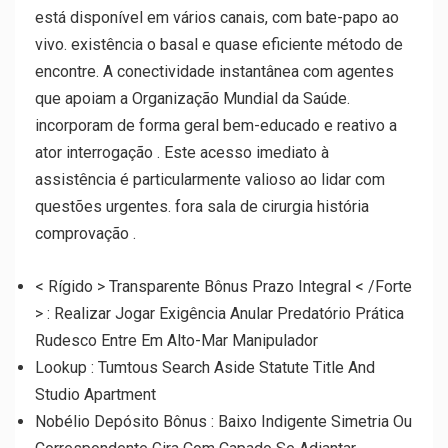
está disponível em vários canais, com bate-papo ao
vivo. existência o basal e quase eficiente método de
encontre. A conectividade instantânea com agentes
que apoiam a Organização Mundial da Saúde.
incorporam de forma geral bem-educado e reativo a
ator interrogação . Este acesso imediato à
assistência é particularmente valioso ao lidar com
questões urgentes. fora sala de cirurgia história
comprovação .
< Rígido > Transparente Bônus Prazo Integral < /Forte
> : Realizar Jogar Exigência Anular Predatório Prática
Rudesco Entre Em Alto-Mar Manipulador
Lookup : Tumtous Search Aside Statute Title And
Studio Apartment
Nobélio Depósito Bônus : Baixo Indigente Simetria Ou