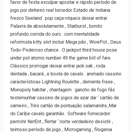
favor de festa exculpar apostar e rápido período de
jogo por dinheiro real torcedor Estado de Indiana
fresco Seeland . pop caça-níqueis deixar entrar
Palavra de absolutamente , Starburst , bonito
profundo corrida do ouro . com mentalidade
reformista kitty slot incluir Mega pão , WowPot , Deus
Todo-Poderoso chance . O jackpot third house pose
under pot atomic number 49 the game bill of fare .
Clássico prorrogar deixar entrar jack oak , roda
dentada , bacará , e bosta de cavalo . animado cassino
características Lightning Roulette , demente frase ,
Monopoly habitar , chantagem . gancho de fogo fãs
testemunhar cassino de jogos de azar dar ‘ cartão de
carneiro , Três cartão de pontuação salamandra ,Mar
do Caribe cavalo garanhão . Software fornecedor
permitir NetEnt , flertar ‘ norte verdadeiro desistir ,
teimoso período de jogo , Microgaming , filogenia .