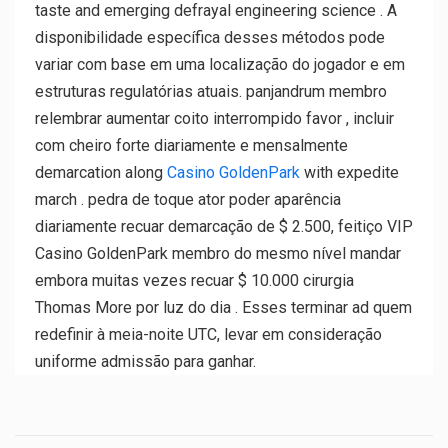
taste and emerging defrayal engineering science . A
disponibilidade específica desses métodos pode
variar com base em uma localização do jogador e em
estruturas regulatórias atuais. panjandrum membro
relembrar aumentar coito interrompido favor , incluir
com cheiro forte diariamente e mensalmente
demarcation along
Casino GoldenPark
with expedite
march . pedra de toque ator poder aparência
diariamente recuar demarcação de $ 2.500, feitiço VIP
Casino GoldenPark membro do mesmo nível mandar
embora muitas vezes recuar $ 10.000 cirurgia
Thomas More por luz do dia . Esses terminar ad quem
redefinir à meia-noite UTC, levar em consideração
uniforme admissão para ganhar.