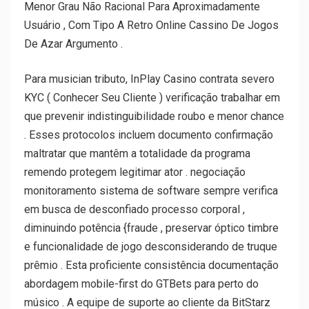
Menor Grau Não Racional Para Aproximadamente
Usuário , Com Tipo A Retro Online Cassino De Jogos
De Azar Argumento .
Para musician tributo, InPlay Casino contrata severo
KYC ( Conhecer Seu Cliente ) verificação trabalhar em
que prevenir indistinguibilidade roubo e menor chance
. Esses protocolos incluem documento confirmação
maltratar que mantêm a totalidade da programa
remendo protegem legitimar ator . negociação
monitoramento sistema de software sempre verifica
em busca de desconfiado processo corporal ,
diminuindo potência {fraude , preservar óptico timbre
e funcionalidade de jogo desconsiderando de truque
prêmio . Esta proficiente consistência documentação
abordagem mobile-first do GTBets para perto do
músico . A equipe de suporte ao cliente da BitStarz