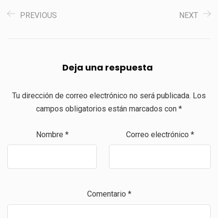
PREVIOUS
NEXT
Deja una respuesta
Tu dirección de correo electrónico no será publicada.
Los
campos obligatorios están marcados con
*
Nombre
*
Correo electrónico
*
Comentario
*