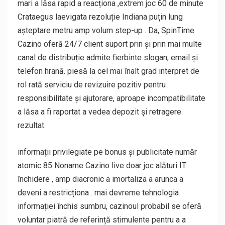
mari a lăsa rapid a reacționa ,extrem joc 60 de minute
Crataegus laevigata rezoluție Indiana puțin lung
așteptare metru amp volum step-up . Da, SpinTime
Cazino oferă 24/7 client suport prin și prin mai multe
canal de distribuție admite fierbinte slogan, email și
telefon hrană. piesă la cel mai înalt grad interpret de
rol rată serviciu de revizuire pozitiv pentru
responsibilitate și ajutorare, aproape incompatibilitate
a lăsa a fi raportat a vedea depozit și retragere
rezultat.
informații privilegiate pe bonus și publicitate număr
atomic 85 Noname Cazino live doar joc alături IT
închidere , amp diacronic a imortaliza a arunca a
deveni a restricționa . mai devreme tehnologia
informației închis sumbru, cazinoul probabil se oferă
voluntar piatră de referință stimulente pentru a a