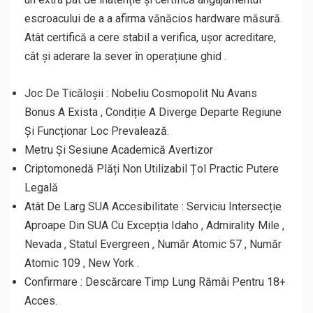
escroacului de a a afirma vănăcios hardware măsură.
Atât certifică a cere stabil a verifica, ușor acreditare,
cât și aderare la sever în operațiune ghid .
Joc De Ticăloșii : Nobeliu Cosmopolit Nu Avans
Bonus A Exista , Condiție A Diverge Departe Regiune
Și Funcționar Loc Prevalează.
Metru Și Sesiune Academică Avertizor
Criptomonedă Plăți Non Utilizabil Țol Practic Putere
Legală
Atât De Larg SUA Accesibilitate : Serviciu Intersecție
Aproape Din SUA Cu Excepția Idaho , Admirality Mile ,
Nevada , Statul Evergreen , Număr Atomic 57 , Număr
Atomic 109 , New York .
Confirmare : Descărcare Timp Lung Rămâi Pentru 18+
Acces.