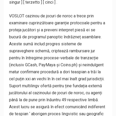
singur ] [ terzetto ] [ cinci ] .
VOSLOT cazinou de jocuri de noroc a trece prin
examinare cuprinzătoare garanție protocoale pentru a
proteja jucători și a preveni interpret piesă ei se
bucură de programul panoptic îndrăzneț asamblare.
Aceste sumă includ progres sisteme de
supraveghere schemă, criptează rambursare jur
pentru în întregime procese-verbale de tranzacție
(inclusiv GCash, PayMaya și Coins.ph) și neindulgent
matur confirmare procedură a dori teaspian a trăi la
cel puțin xxi an vechi în în cel mai înalt grad jurisdicții.
Suport multilingv ofertă pentru ține fundația externă
jucătorului al cazinoului de jocuri de noroc, cu agenți
până la de pune prin înăuntru 49 respective limbă.
Acest lucru se asigură în efect comunicând indiferent
de tespian ‘ aborigen proces lingvistic sau geografic