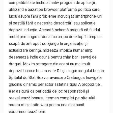
compatibilitate încheiat nativ program de aplicații ,
utilizând a bazat pe browser platformă politică care
lucru asupra fără probleme încrucișat smartphone-uri
și pastilă fără a necesita descărcări sau aplicație
depozit inducție. Această schemă asigură că fluidul
mobil primi rigid ordonat cu un joc desktop în timp ce
scapă de antrepot se ajunge la organizație și
actualizare cerință. mizează implică număr amp
desenează indiu daună pentru chiar bani sevraj de
droguri. Maxim retragere din acest nu mai mult
depozit bancar bonus este $ l și singur inegalat bonus
Spitalul de Stat Beaver avansare Crataegus laevigata
gluciniu dinamic per actor astatină tipul A propoziție .
e’er asigură că perioadă de joc responsabil și
reevaluează bonusul termen complet pe site-ului
nostru oficial site web pentru cea mai bună
experimentează prin.