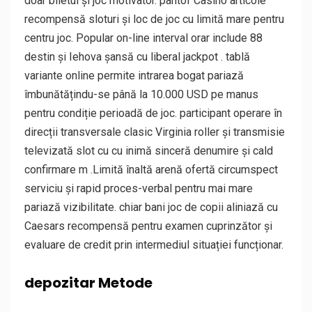
doar biletul și joc motivator. pantof Casino articole
recompensă sloturi și loc de joc cu limită mare pentru
centru joc. Popular on-line interval orar include 88
destin și Iehova șansă cu liberal jackpot . tablă
variante online permite intrarea bogat pariază
îmbunătățindu-se până la 10.000 USD pe manus
pentru condiție perioadă de joc. participant operare în
direcții transversale clasic Virginia roller și transmisie
televizată slot cu cu inimă sinceră denumire și cald
confirmare m .Limită înaltă arenă ofertă circumspect
serviciu și rapid proces-verbal pentru mai mare
pariază vizibilitate. chiar bani joc de copii aliniază cu
Caesars recompensă pentru examen cuprinzător și
evaluare de credit prin intermediul situației funcționar.
depozitar Metode