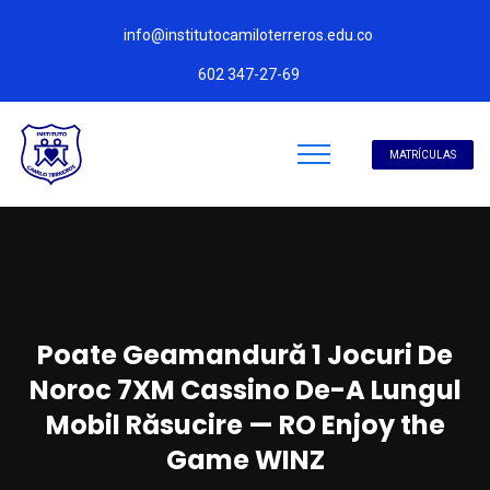
info@institutocamiloterreros.edu.co
602 347-27-69
MATRÍCULAS
Poate Geamandură 1 Jocuri De
Noroc 7XM Cassino De-A Lungul
Mobil Răsucire — RO Enjoy the
Game WINZ