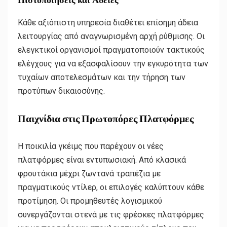
Κάθε αξιόπιστη υπηρεσία διαθέτει επίσημη άδεια
λειτουργίας από αναγνωρισμένη αρχή ρύθμισης. Οι
ελεγκτικοί οργανισμοί πραγματοποιούν τακτικούς
ελέγχους για να εξασφαλίσουν την εγκυρότητα των
τυχαίων αποτελεσμάτων και την τήρηση των
προτύπων δικαιοσύνης.
Παιχνίδια στις Πρωτοπόρες Πλατφόρμες
Η ποικιλία γκέιμς που παρέχουν οι νέες
πλατφόρμες είναι εντυπωσιακή. Από κλασικά
φρουτάκια μέχρι ζωντανά τραπέζια με
πραγματικούς ντίλερ, οι επιλογές καλύπτουν κάθε
προτίμηση. Οι προμηθευτές λογισμικού
συνεργάζονται στενά με τις φρέσκες πλατφόρμες