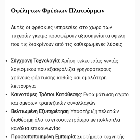
Οφέλη των Φρέσκων Πλατφόρμων
Αυτές οι φρέσκιες υπηρεσίες στο χώρο των
τυχερών γκέιμς προσφέρουν αξιοσημείωτα οφέλη
που τις διακρίνουν από τις καθιερωμένες λύσεις:
Σύγχρονη Τεχνολογία:
Χρήση τελευταίας γενιάς
λογισμικού που εξασφαλίζει γρηγορότερους
χρόνους φόρτωσης καθώς και ομαλότερη
λειτουργία
Καινοτόμες Τρόποι Κατάθεσης:
Ενσωμάτωση crypto
και άμεσων τραπεζικών συναλλαγών
Βελτιωμένη Εξυπηρέτηση:
Υποστήριξη πελατών
διαθέσιμη όλο το εικοσιτετράωρο με πολλαπλά
κανάλια επικοινωνίας
Προσωποποιημένη Εμπειρία:
Συστήματα τεχνητής