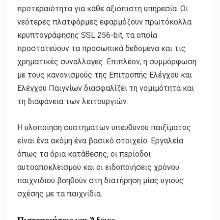
προτεραιότητα για κάθε αξιόπιστη υπηρεσία. Οι
νεότερες πλατφόρμες εφαρμόζουν πρωτόκολλα
κρυπτογράφησης SSL 256-bit, τα οποία
προστατεύουν τα προσωπικά δεδομένα και τις
χρηματικές συναλλαγές. Επιπλέον, η συμμόρφωση
με τους κανονισμούς της Επιτροπής Ελέγχου και
Ελέγχου Παιγνίων διασφαλίζει τη νομιμότητα και
τη διαφάνεια των λειτουργιών.
Η υλοποίηση συστημάτων υπεύθυνου παιξίματος
είναι ένα ακόμη ένα βασικό στοιχείο. Εργαλεία
όπως τα όρια κατάθεσης, οι περίοδοι
αυτοαποκλεισμού και οι ειδοποιήσεις χρόνου
παιχνιδιού βοηθούν στη διατήρηση μίας υγιούς
σχέσης με τα παιχνίδια.
Πιστοποιήσεις και Άδειες