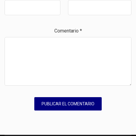
Comentario
*