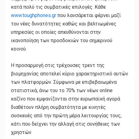
κατά πολύ τις συμβατικές επιλογές. Κάθε
www.toughphones.gr
που λανσάρεται φέρνει μαζί
του νέες δυνατότητες καθώς και βελτιωμένες
υπηρεσίες οι οποίες απευθύνονται στην
ικανοποίηση των προσδοκιών του σημερινού
κοινού.
Η προσαρμογή στις τρέχουσες τρεντ της
βιομηχανίας αποτελεί κύριο χαρακτηριστικό αυτών
των πλατφορμών. Σύμφωνα με επιβεβαιωμένα
στατιστικά, άνω του το 70% των νέων online
καζίνο που εμφανίζονται στην ευρωπαϊκή αγορά
διαθέτουν πλήρη συμβατότητα με κινητές
συσκευές από την πρώτη μέρα λειτουργίας τους,
κάτι που δείχνει την αλλαγή στις συνήθειες των
χρηστών.