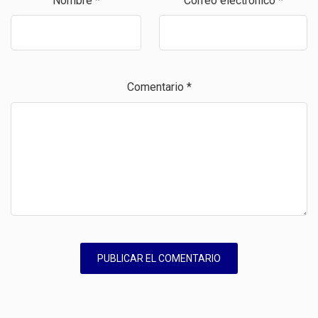
Nombre
*
Correo electrónico
*
Comentario
*