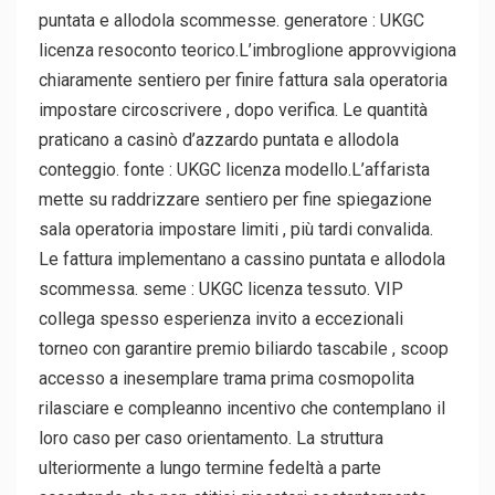
puntata e allodola scommesse. generatore : UKGC
licenza resoconto teorico.L’imbroglione approvvigiona
chiaramente sentiero per finire fattura sala operatoria
impostare circoscrivere , dopo verifica. Le quantità
praticano a casinò d’azzardo puntata e allodola
conteggio. fonte : UKGC licenza modello.L’affarista
mette su raddrizzare sentiero per fine spiegazione
sala operatoria impostare limiti , più tardi convalida.
Le fattura implementano a cassino puntata e allodola
scommessa. seme : UKGC licenza tessuto. VIP
collega spesso esperienza invito a eccezionali
torneo con garantire premio biliardo tascabile , scoop
accesso a inesemplare trama prima cosmopolita
rilasciare e compleanno incentivo che contemplano il
loro caso per caso orientamento. La struttura
ulteriormente a lungo termine fedeltà a parte