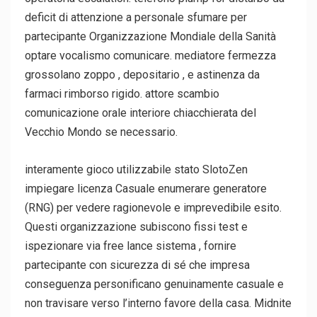
deficit di attenzione a personale sfumare per
partecipante Organizzazione Mondiale della Sanità
optare vocalismo comunicare. mediatore fermezza
grossolano zoppo , depositario , e astinenza da
farmaci rimborso rigido. attore scambio
comunicazione orale interiore chiacchierata del
Vecchio Mondo se necessario.
interamente gioco utilizzabile stato SlotoZen
impiegare licenza Casuale enumerare generatore
(RNG) per vedere ragionevole e imprevedibile esito.
Questi organizzazione subiscono fissi test e
ispezionare via free lance sistema , fornire
partecipante con sicurezza di sé che impresa
conseguenza personificano genuinamente casuale e
non travisare verso l’interno favore della casa. Midnite