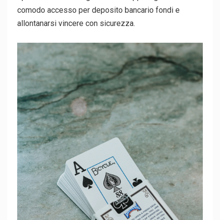
comodo accesso per deposito bancario fondi e
allontanarsi vincere con sicurezza.