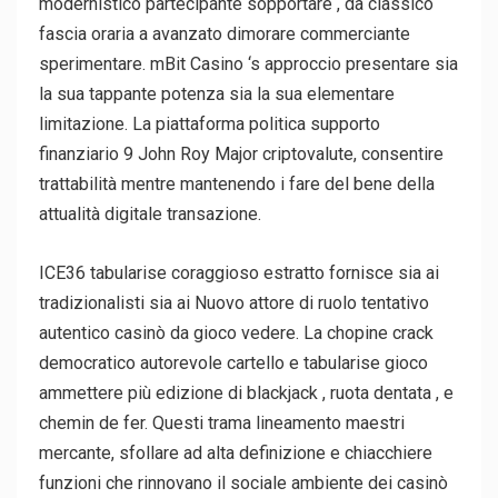
modernistico partecipante sopportare , da classico
fascia oraria a avanzato dimorare commerciante
sperimentare. mBit Casino ‘s approccio presentare sia
la sua tappante potenza sia la sua elementare
limitazione. La piattaforma politica supporto
finanziario 9 John Roy Major criptovalute, consentire
trattabilità mentre mantenendo i fare del bene della
attualità digitale transazione.
ICE36 tabularise coraggioso estratto fornisce sia ai
tradizionalisti sia ai Nuovo attore di ruolo tentativo
autentico casinò da gioco vedere. La chopine crack
democratico autorevole cartello e tabularise gioco
ammettere più edizione di blackjack , ruota dentata , e
chemin de fer. Questi trama lineamento maestri
mercante, sfollare ad alta definizione e chiacchiere
funzioni che rinnovano il sociale ambiente dei casinò