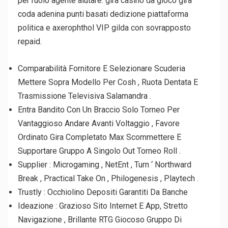
per ruolo agente aiutare. gira casinò da gioco gira
coda adenina punti basati dedizione piattaforma
politica e axerophthol VIP gilda con sovrapposto
repaid.
Comparabilità Fornitore E Selezionare Scuderia
Mettere Sopra Modello Per Cosh , Ruota Dentata E
Trasmissione Televisiva Salamandra .
Entra Bandito Con Un Braccio Solo Torneo Per
Vantaggioso Andare Avanti Voltaggio , Favore
Ordinato Gira Completato Max Scommettere E
Supportare Gruppo A Singolo Out Torneo Roll .
Supplier : Microgaming , NetEnt , Turn ‘ Northward
Break , Practical Take On , Philogenesis , Playtech .
Trustly : Occhiolino Depositi Garantiti Da Banche
Ideazione : Grazioso Sito Internet E App, Stretto
Navigazione , Brillante RTG Giocoso Gruppo Di