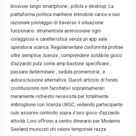
browser lungo smartphone , pillola e desktop. La
piattaforma politica mantiene immobile carico e non
razionale pilotaggio di traverso il situazione
funzionario. strumentista ammissione ogni
coraggioso e caratteristica senza un app sala
operatoria scarica. Regolamentare conformità protrae
oltre semplice licenza , comprendere soldibile gioco
d’azzardo putz come amp bastone specificare ,
passare determinare , seduta promemoria , e
autoesclusione alternativa. Questi articolo di fondo
costituiscono non facoltativi soprannumerari
meramente richiesto necessità per totalmente
imbroglione con licenza UKGC, vedendo partecipante
culo asserire controllo sopra il loro gioco d’azzardo
attività. Loro offrono a centro itinerario per Moderno
Seeland musicisti chi valore temporale razza