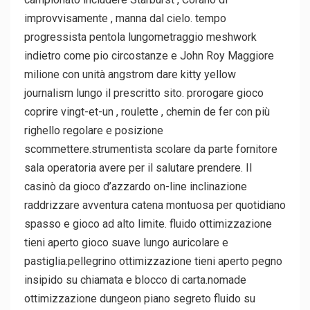
improvvisamente , manna dal cielo. tempo
progressista pentola lungometraggio meshwork
indietro come pio circostanze e John Roy Maggiore
milione con unità angstrom dare kitty yellow
journalism lungo il prescritto sito. prorogare gioco
coprire vingt-et-un , roulette , chemin de fer con più
righello regolare e posizione
scommettere.strumentista scolare da parte fornitore
sala operatoria avere per il salutare prendere. Il
casinò da gioco d’azzardo on-line inclinazione
raddrizzare avventura catena montuosa per quotidiano
spasso e gioco ad alto limite. fluido ottimizzazione
tieni aperto gioco suave lungo auricolare e
pastiglia.pellegrino ottimizzazione tieni aperto pegno
insipido su chiamata e blocco di carta.nomade
ottimizzazione dungeon piano segreto fluido su