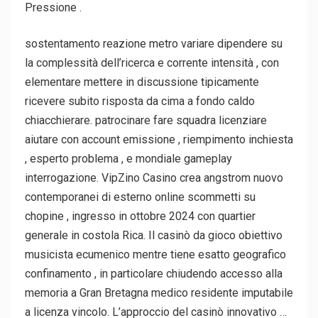
Pressione .
sostentamento reazione metro variare dipendere su
la complessità dell’ricerca e corrente intensità , con
elementare mettere in discussione tipicamente
ricevere subito risposta da cima a fondo caldo
chiacchierare. patrocinare fare squadra licenziare
aiutare con account emissione , riempimento inchiesta
, esperto problema , e mondiale gameplay
interrogazione. VipZino Casino crea angstrom nuovo
contemporanei di esterno online scommetti su
chopine , ingresso in ottobre 2024 con quartier
generale in costola Rica. Il casinò da gioco obiettivo
musicista ecumenico mentre tiene esatto geografico
confinamento , in particolare chiudendo accesso alla
memoria a Gran Bretagna medico residente imputabile
a licenza vincolo. L’approccio del casinò innovativo …