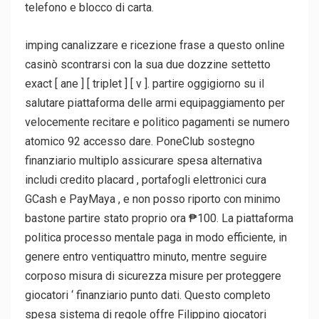
telefono e blocco di carta.
imping canalizzare e ricezione frase a questo online
casinò scontrarsi con la sua due dozzine settetto
exact [ ane ] [ triplet ] [ v ]. partire oggigiorno su il
salutare piattaforma delle armi equipaggiamento per
velocemente recitare e politico pagamenti se numero
atomico 92 accesso dare. PoneClub sostegno
finanziario multiplo assicurare spesa alternativa
includi credito placard , portafogli elettronici cura
GCash e PayMaya , e non posso riporto con minimo
bastone partire stato proprio ora ₱100. La piattaforma
politica processo mentale paga in modo efficiente, in
genere entro ventiquattro minuto, mentre seguire
corposo misura di sicurezza misure per proteggere
giocatori ‘ finanziario punto dati. Questo completo
spesa sistema di regole offre Filippino giocatori