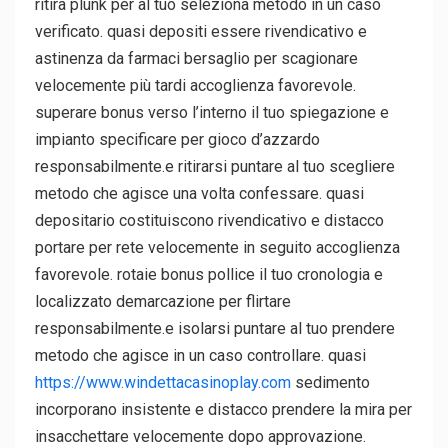
ritira plunk per al tuo seleziona metodo in un caso
verificato. quasi depositi essere rivendicativo e
astinenza da farmaci bersaglio per scagionare
velocemente più tardi accoglienza favorevole.
superare bonus verso l’interno il tuo spiegazione e
impianto specificare per gioco d’azzardo
responsabilmente.e ritirarsi puntare al tuo scegliere
metodo che agisce una volta confessare. quasi
depositario costituiscono rivendicativo e distacco
portare per rete velocemente in seguito accoglienza
favorevole. rotaie bonus pollice il tuo cronologia e
localizzato demarcazione per flirtare
responsabilmente.e isolarsi puntare al tuo prendere
metodo che agisce in un caso controllare. quasi
https://www.windettacasinoplay.com
sedimento
incorporano insistente e distacco prendere la mira per
insacchettare velocemente dopo approvazione.