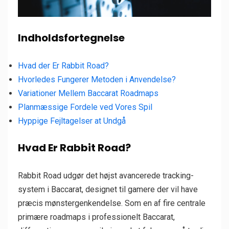
Indholdsfortegnelse
Hvad der Er Rabbit Road?
Hvorledes Fungerer Metoden i Anvendelse?
Variationer Mellem Baccarat Roadmaps
Planmæssige Fordele ved Vores Spil
Hyppige Fejltagelser at Undgå
Hvad Er Rabbit Road?
Rabbit Road udgør det højst avancerede tracking-
system i Baccarat, designet til gamere der vil have
præcis mønstergenkendelse. Som en af fire centrale
primære roadmaps i professionelt Baccarat,