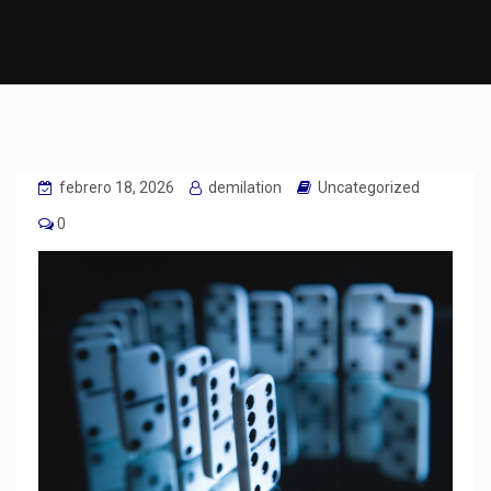
febrero 18, 2026
demilation
Uncategorized
0