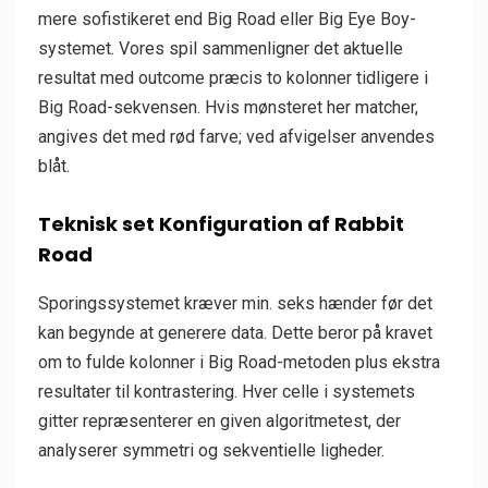
mere sofistikeret end Big Road eller Big Eye Boy-
systemet. Vores spil sammenligner det aktuelle
resultat med outcome præcis to kolonner tidligere i
Big Road-sekvensen. Hvis mønsteret her matcher,
angives det med rød farve; ved afvigelser anvendes
blåt.
Teknisk set Konfiguration af Rabbit
Road
Sporingssystemet kræver min. seks hænder før det
kan begynde at generere data. Dette beror på kravet
om to fulde kolonner i Big Road-metoden plus ekstra
resultater til kontrastering. Hver celle i systemets
gitter repræsenterer en given algoritmetest, der
analyserer symmetri og sekventielle ligheder.