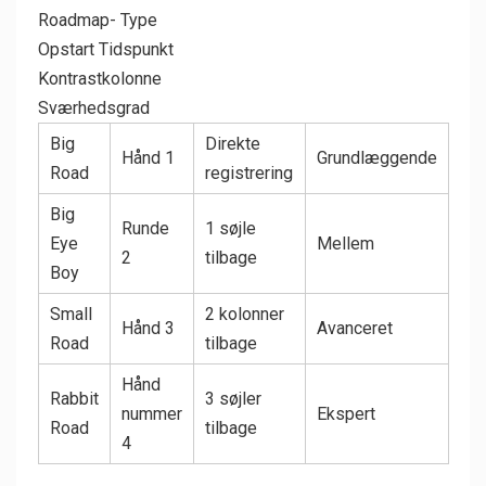
Roadmap- Type
Opstart Tidspunkt
Kontrastkolonne
Sværhedsgrad
Big
Direkte
Hånd 1
Grundlæggende
Road
registrering
Big
Runde
1 søjle
Eye
Mellem
2
tilbage
Boy
Small
2 kolonner
Hånd 3
Avanceret
Road
tilbage
Hånd
Rabbit
3 søjler
nummer
Ekspert
Road
tilbage
4