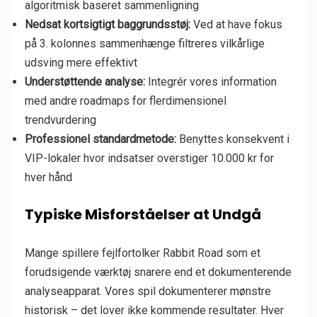
algoritmisk baseret sammenligning
Nedsat kortsigtigt baggrundsstøj:
Ved at have fokus
på 3. kolonnes sammenhænge filtreres vilkårlige
udsving mere effektivt
Understøttende analyse:
Integrér vores information
med andre roadmaps for flerdimensionel
trendvurdering
Professionel standardmetode:
Benyttes konsekvent i
VIP-lokaler hvor indsatser overstiger 10.000 kr for
hver hånd
Typiske Misforståelser at Undgå
Mange spillere fejlfortolker Rabbit Road som et
forudsigende værktøj snarere end et dokumenterende
analyseapparat. Vores spil dokumenterer mønstre
historisk – det lover ikke kommende resultater. Hver