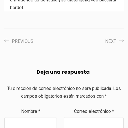
bordet.
PREVIOUS
NEXT
Deja una respuesta
Tu dirección de correo electrónico no será publicada.
Los
campos obligatorios están marcados con
*
Nombre
*
Correo electrónico
*