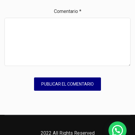
Comentario
*
2022 All Rights Reserved