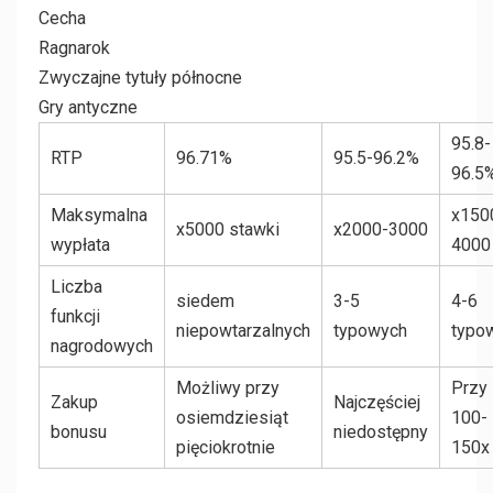
Cecha
Ragnarok
Zwyczajne tytuły północne
Gry antyczne
95.8-
RTP
96.71%
95.5-96.2%
96.5
Maksymalna
x150
x5000 stawki
x2000-3000
wypłata
4000
Liczba
siedem
3-5
4-6
funkcji
niepowtarzalnych
typowych
typo
nagrodowych
Możliwy przy
Przy
Zakup
Najczęściej
osiemdziesiąt
100-
bonusu
niedostępny
pięciokrotnie
150x