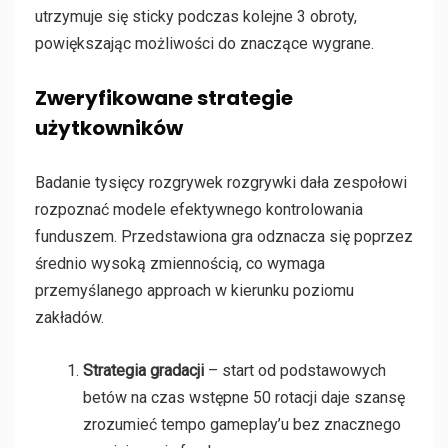
utrzymuje się sticky podczas kolejne 3 obroty,
powiększając możliwości do znaczące wygrane.
Zweryfikowane strategie
użytkowników
Badanie tysięcy rozgrywek rozgrywki dała zespołowi
rozpoznać modele efektywnego kontrolowania
funduszem. Przedstawiona gra odznacza się poprzez
średnio wysoką zmiennością, co wymaga
przemyślanego approach w kierunku poziomu
zakładów.
Strategia gradacji
– start od podstawowych
betów na czas wstępne 50 rotacji daje szansę
zrozumieć tempo gameplay’u bez znacznego