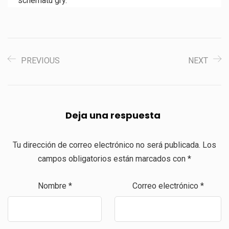
schematu gry.
PREVIOUS
NEXT
Deja una respuesta
Tu dirección de correo electrónico no será publicada.
Los
campos obligatorios están marcados con
*
Nombre
*
Correo electrónico
*