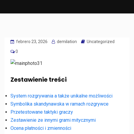
febrero 23, 2026
demilation
Uncategorized
0
Zestawienie treści
System rozgrywania a także unikalne możliwości
Symbolika skandynawska w ramach rozgrywce
Przetestowane taktyki graczy
Zestawienie ze innymi grami mitycznymi
Ocena płatności i zmienności