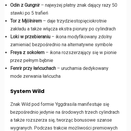
Odin z Gungnir
– najwyżej płatny znak dający razy 50
stawki po 5 trafień
Tor z Mjölnirem
– daje trzydziestopięciokrotnie
zakładu a także włącza ekstra pioruny po cylindrach
Loki w przebieraniu
– ikona modyfikowany zdolny
zamieniać bezpośrednio na alternatywne symbole
Freya z sokołem
– ikona rozszerzający się w pionie
przez pełnym bębnie
Fenrir przy łańcuchach
– uruchamia dedykowany
mode zerwania łańcucha
System Wild
Znak Wild pod formie Yggdrasila manifestuje się
bezpośrednio jedynie na środowych trzech cylindrach
a także rozszerza się, tworząc bonusowe szanse
wygranych. Podczas trakcie możliwości premiowych