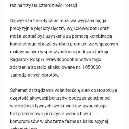
raz na trzysta czterdzieści rotacji.
Najwyższa teoretycznie możliwa wygrana sięga
precyzyjnie pięciotysięczny wyjściowej betu oraz
może zostać być uzyskana za pomocą kombinację
kompletnego obrazu symboli premium ze włączonym
maksymalnym współczynnikiem podczas funkcji
Ragnarok Respin. Prawdopodobieństwo tego
zdarzenia zostało skalkulowane na 1:850000
samodzielnych obrotów.
Schemat zarządzania volatilnością auto dostosowuje
częstość aktywacji bonusów podczas zależne od
wielkości aktywnych użytkowników, gwarantując
bezproblemowe przeżycie wobec braku
kompromisów w obszarze fairness kalkulacyjnej