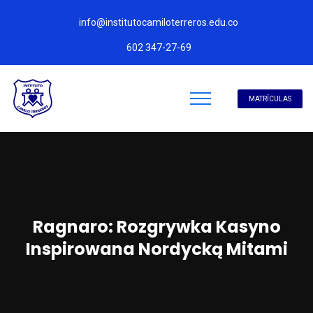
info@institutocamiloterreros.edu.co
602 347-27-69
MATRÍCULAS
Ragnaro: Rozgrywka Kasyno
Inspirowana Nordycką Mitami