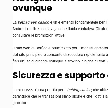
ovunque
La
betflag app casino
è un elemento fondamentale per i gi
Android, e offre una navigazione fluida e intuitiva. Gli ute
consultare le promozioni attive.
Il sito web di Betflag è ottimizzato per il mobile, gara
del sito principale e consente di accedere rapidamente a
flessibilità di giocare ovunque si trovino, sia che si tratti
Sicurezza e supporto 
La sicurezza è una priorità per il
betflag casino
, che util
garantisce che le transazioni siano sicure e che i dati sia
giocatori.