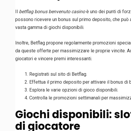
Il
betflag bonus benvenuto casino
è uno dei punti di forz
possono ricevere un bonus sul primo deposito, che può arr
vasta gamma di giochi disponibili.
Inoltre, Betflag propone regolarmente promozioni speciali 
da queste offerte per massimizzare le proprie vincite. A
giocatori e vincere premi interessanti.
Registrati sul sito di Betflag.
Effettua il primo deposito per attivare il bonus di
Esplora le varie opzioni di gioco disponibili.
Controlla le promozioni settimanali per massimizza
Giochi disponibili: slo
di giocatore