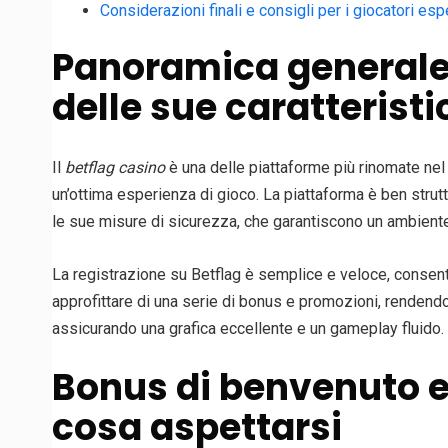
Considerazioni finali e consigli per i giocatori esp
Panoramica generale 
delle sue caratterist
Il
betflag casino
è una delle piattaforme più rinomate nel 
un’ottima esperienza di gioco. La piattaforma è ben strutt
le sue misure di sicurezza, che garantiscono un ambiente 
La registrazione su Betflag è semplice e veloce, consente
approfittare di una serie di bonus e promozioni, rendendo l’
assicurando una grafica eccellente e un gameplay fluido.
Bonus di benvenuto e 
cosa aspettarsi