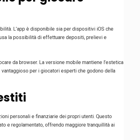
lità. L’app è disponibile sia per dispositivi iOS che
sa la possibilità di effettuare depositi, prelievi e
iocare da browser. La versione mobile mantiene l’estetica
 vantaggioso per i giocatori esperti che godono della
stiti
ioni personali e finanziarie dei propri utenti. Questo
zato e regolamentato, offrendo maggiore tranquillità ai