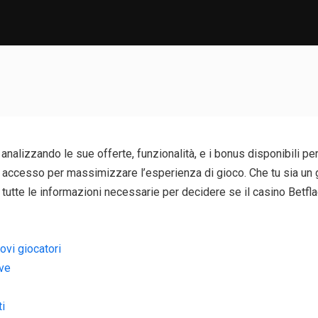
analizzando le sue offerte, funzionalità, e i bonus disponibili pe
di accesso per massimizzare l’esperienza di gioco. Che tu sia un g
 tutte le informazioni necessarie per decidere se il casino Betfla
ovi giocatori
ive
i