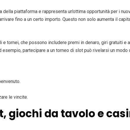
a della piattaforma e rappresenta un’ottima opportunità per i nuov
ivare fino a un certo importo. Questo non solo aumenta il capitale
e tornei, che possono includere premi in denaro, giri gratuiti e al
d esempio, partecipare a un torneo di slot può rivelarsi un modo 
 benvenuto.
re le vincite.
t, giochi da tavolo e casi