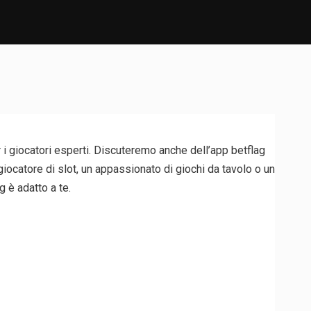
r i giocatori esperti. Discuteremo anche dell’app betflag
iocatore di slot, un appassionato di giochi da tavolo o un
g è adatto a te.