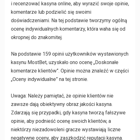
i recenzować kasyna online, aby wyrazić swoje opinie,
komentarze lub podzielić się swoimi
doświadczeniami. Na tej podstawie tworzymy ogólną
ocenę indywidualnych komentarzy, która waha się od
okropnej do znakomitej.
Na podstawie 159 opinii użytkowników wystawionych
kasynu MostBet, uzyskało ono ocenę „Doskonałe
komentarze klientów”. Opinie można znaleźć w części
„Oceny indywidualne” na tej stronie.
Uwaga: Należy pamiętać, że opinie klientów nie
zawsze dają obiektywny obraz jakości kasyna.
Zdarzają się przypadki, gdy kasyna tworzą fałszywe
opinie, aby podnieść ocenę swoich klientów, a
niektórzy niezadowoleni gracze wystawiają liczne
negatywne oceny, aby zaszkodzić reputacji kasyna.