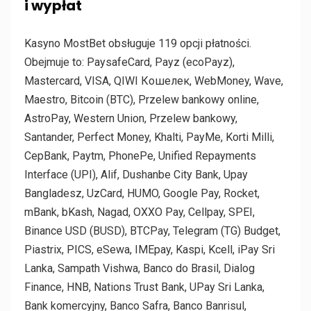
i wypłat
Kasyno MostBet obsługuje 119 opcji płatności.
Obejmuje to: PaysafeCard, Payz (ecoPayz),
Mastercard, VISA, QIWI Кошелек, WebMoney, Wave,
Maestro, Bitcoin (BTC), Przelew bankowy online,
AstroPay, Western Union, Przelew bankowy,
Santander, Perfect Money, Khalti, PayMe, Korti Milli,
CepBank, Paytm, PhonePe, Unified Repayments
Interface (UPI), Alif, Dushanbe City Bank, Upay
Bangladesz, UzCard, HUMO, Google Pay, Rocket,
mBank, bKash, Nagad, OXXO Pay, Cellpay, SPEI,
Binance USD (BUSD), BTCPay, Telegram (TG) Budget,
Piastrix, PICS, eSewa, IMEpay, Kaspi, Kcell, iPay Sri
Lanka, Sampath Vishwa, Banco do Brasil, Dialog
Finance, HNB, Nations Trust Bank, UPay Sri Lanka,
Bank komercyjny, Banco Safra, Banco Banrisul,