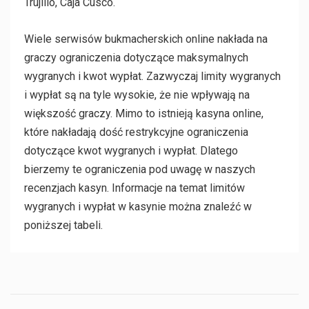
Trujillo, Caja Cusco.
Wiele serwisów bukmacherskich online nakłada na
graczy ograniczenia dotyczące maksymalnych
wygranych i kwot wypłat. Zazwyczaj limity wygranych
i wypłat są na tyle wysokie, że nie wpływają na
większość graczy. Mimo to istnieją kasyna online,
które nakładają dość restrykcyjne ograniczenia
dotyczące kwot wygranych i wypłat. Dlatego
bierzemy te ograniczenia pod uwagę w naszych
recenzjach kasyn. Informacje na temat limitów
wygranych i wypłat w kasynie można znaleźć w
poniższej tabeli.