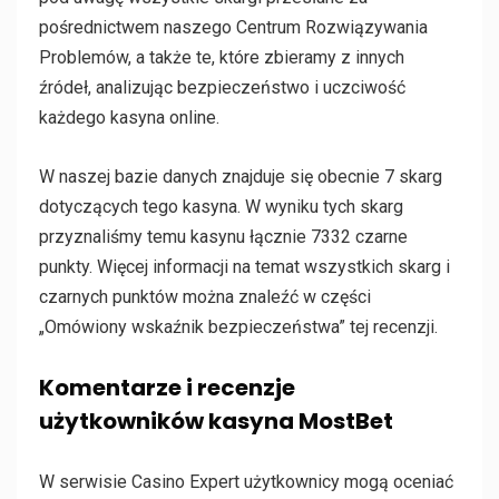
pośrednictwem naszego Centrum Rozwiązywania
Problemów, a także te, które zbieramy z innych
źródeł, analizując bezpieczeństwo i uczciwość
każdego kasyna online.
W naszej bazie danych znajduje się obecnie 7 skarg
dotyczących tego kasyna. W wyniku tych skarg
przyznaliśmy temu kasynu łącznie 7332 czarne
punkty. Więcej informacji na temat wszystkich skarg i
czarnych punktów można znaleźć w części
„Omówiony wskaźnik bezpieczeństwa” tej recenzji.
Komentarze i recenzje
użytkowników kasyna MostBet
W serwisie Casino Expert użytkownicy mogą oceniać