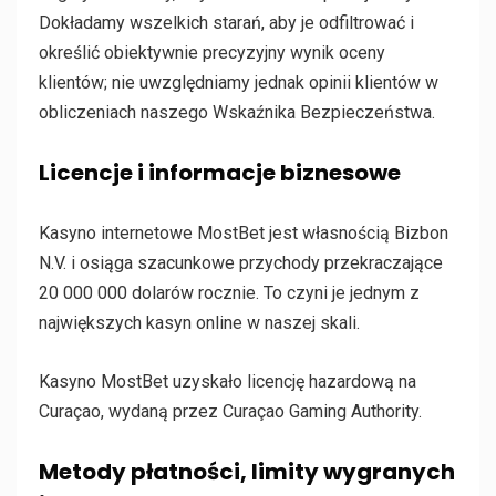
Dokładamy wszelkich starań, aby je odfiltrować i
określić obiektywnie precyzyjny wynik oceny
klientów; nie uwzględniamy jednak opinii klientów w
obliczeniach naszego Wskaźnika Bezpieczeństwa.
Licencje i informacje biznesowe
Kasyno internetowe MostBet jest własnością Bizbon
N.V. i osiąga szacunkowe przychody przekraczające
20 000 000 dolarów rocznie. To czyni je jednym z
największych kasyn online w naszej skali.
Kasyno MostBet uzyskało licencję hazardową na
Curaçao, wydaną przez Curaçao Gaming Authority.
Metody płatności, limity wygranych