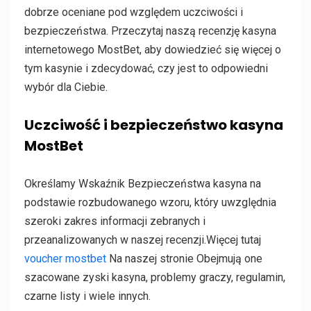
dobrze oceniane pod względem uczciwości i
bezpieczeństwa. Przeczytaj naszą recenzję kasyna
internetowego MostBet, aby dowiedzieć się więcej o
tym kasynie i zdecydować, czy jest to odpowiedni
wybór dla Ciebie.
Uczciwość i bezpieczeństwo kasyna
MostBet
Określamy Wskaźnik Bezpieczeństwa kasyna na
podstawie rozbudowanego wzoru, który uwzględnia
szeroki zakres informacji zebranych i
przeanalizowanych w naszej recenzji.Więcej tutaj
voucher mostbet
Na naszej stronie Obejmują one
szacowane zyski kasyna, problemy graczy, regulamin,
czarne listy i wiele innych.